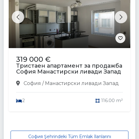
Previous
Next
319 000 €
Тристаен апартамент за продажба
София Манастирски ливади Запад
София / Манастирски ливади Запад
2
116.00 m²
София Şehrindeki Tüm Emlak İlanlarını