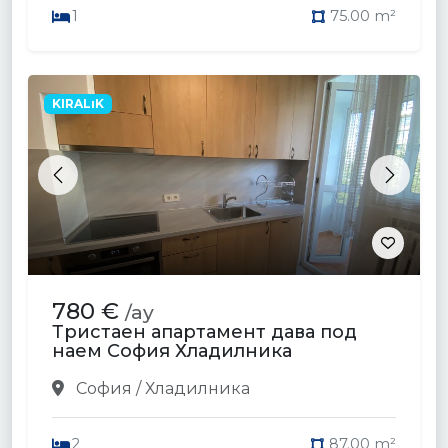
1
75.00 m²
KIRALıK
Previous
Next
780 €
/ay
Тристаен апартамент дава под
наем София Хладилника
София / Хладилника
2
87.00 m²