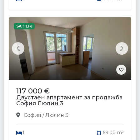
SATıLıK
Previous
Next
117 000 €
Двустаен апартамент за продажба
София Люлин 3
София / Люлин 3
1
59.00 m²