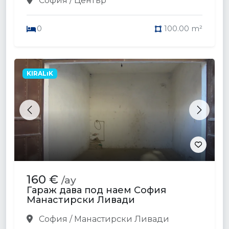
София / Център
0
100.00 m²
KIRALıK
Previous
Next
160 €
/ay
Гараж дава под наем София
Манастирски Ливади
София / Манастирски Ливади