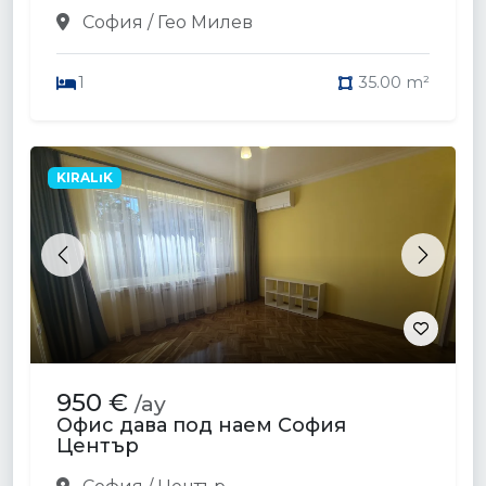
София / Гео Милев
1
35.00 m²
KIRALıK
Previous
Next
950 €
/ay
Офис дава под наем София
Център