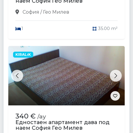
наем София Гео Милев
София / Гео Милев
1
35.00 m²
KIRALıK
Previous
Next
340 €
/ay
Едностаен апартамент дава под
наем София Гео Милев