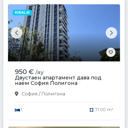
KIRALıK
Previous
Next
950 €
/ay
Двустаен апартамент дава под
наем София Полигона
София / Полигона
1
71.00 m²