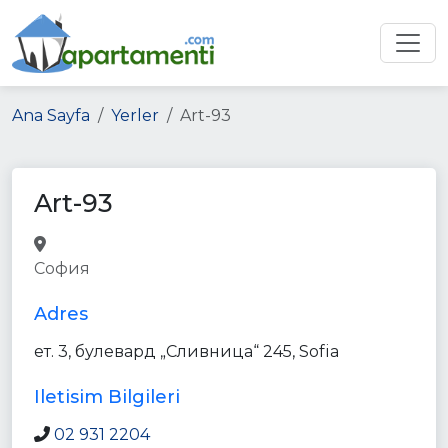
Ana Sayfa
Yerler
Art-93
Art-93
point_of_interest
store
София
establishment
Adres
ет. 3, булевард „Сливница“ 245, Sofia
Iletisim Bilgileri
02 931 2204