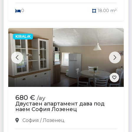
0
18.00 m²
KIRALıK
Previous
Next
680 €
/ay
Двустаен апартамент дава под
наем София Лозенец
София / Лозенец