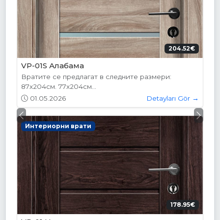
204.52€
VP-01S Алабама
Вратите се предлагат в следните размери:
87х204см. 77х204см...
01.05.2026
Detayları Gör →
Previous
Next
Интериорни врати
178.95€