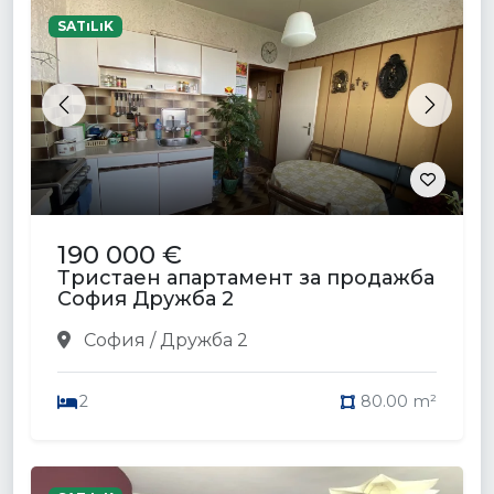
SATıLıK
Previous
Next
190 000 €
Тристаен апартамент за продажба
София Дружба 2
София / Дружба 2
2
80.00 m²