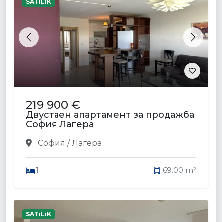
SATıLıK
Previous
Next
219 900 €
Двустаен апартамент за продажба
София Лагера
София / Лагера
1
69.00 m²
SATıLıK