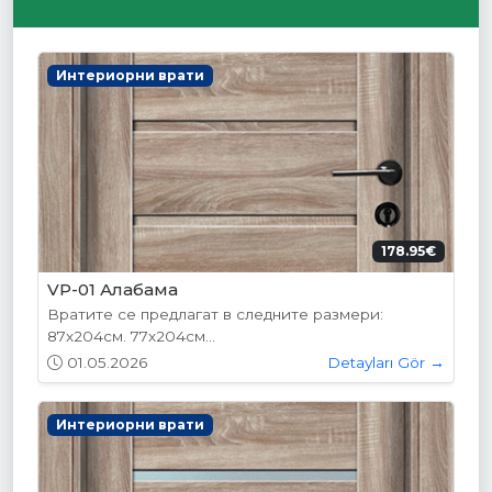
Интериорни врати
178.95€
VP-01 Алабама
Вратите се предлагат в следните размери:
87х204см. 77х204см...
01.05.2026
Detayları Gör →
Интериорни врати