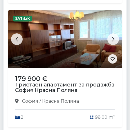
SATıLıK
Previous
Next
179 900 €
Тристаен апартамент за продажба
София Красна Поляна
София / Красна Поляна
2
98.00 m²