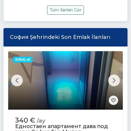
Tüm İlanları Gör
София Şehrindeki Son Emlak İlanları
KIRALıK
Previous
Next
340 €
/ay
Едностаен апартамент дава под