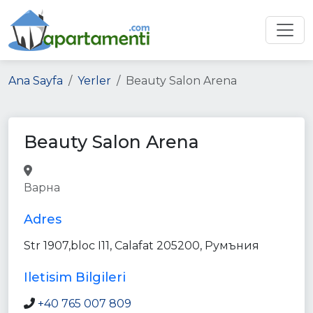
Ana Sayfa
Yerler
Beauty Salon Arena
Beauty Salon Arena
beauty_salon
point_of_interest
Варна
establishment
Adres
Str 1907,bloc I11, Calafat 205200, Румъния
Iletisim Bilgileri
+40 765 007 809