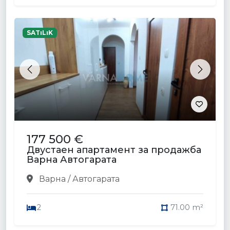
SATıLıK
Previous
Next
177 500 €
Двустаен апартамент за продажба
Варна Автогарата
Варна / Автогарата
2
71.00 m²