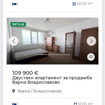
1
40.00 m²
SATıLıK
Previous
Next
109 900 €
Двустаен апартамент за продажба
Варна Владиславово
Варна / Владиславово
1
51.00 m²