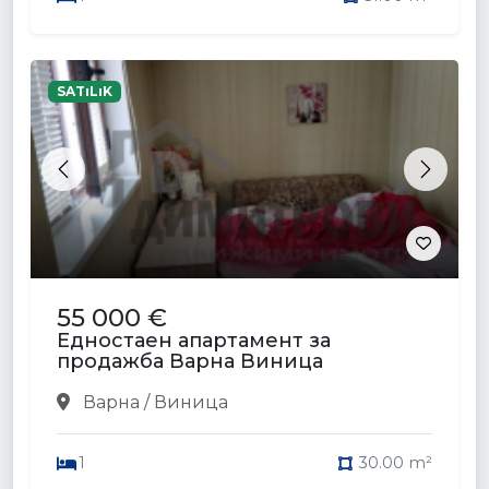
SATıLıK
Previous
Next
55 000 €
Едностаен апартамент за
продажба Варна Виница
Варна / Виница
1
30.00 m²