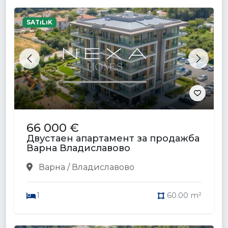
SATıLıK
Previous
Next
66 000 €
Двустаен апартамент за продажба
Варна Владиславово
Варна / Владиславово
1
60.00 m²