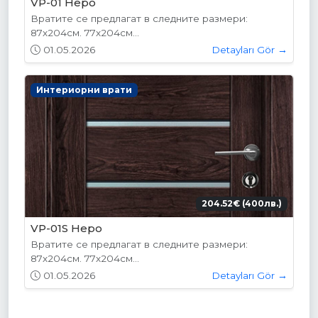
VP-01 Hepo
Вратите се предлагат в следните размери:
87х204см. 77х204см...
01.05.2026
Detayları Gör →
Интериорни врати
204.52€ (400лв.)
VP-01S Hepo
Вратите се предлагат в следните размери:
87х204см. 77х204см...
01.05.2026
Detayları Gör →