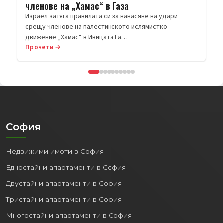
членове на „Хамас“ в Газа
Израел затяга правилата си за нанасяне на удари
срещу членове на палестинското ислямистко
движение „Хамас“ в Ивицата Га…
Прочети →
София
Недвижими имоти в София
Едностайни апартаменти в София
Двустайни апартаменти в София
Тристайни апартаменти в София
Многостайни апартаменти в София