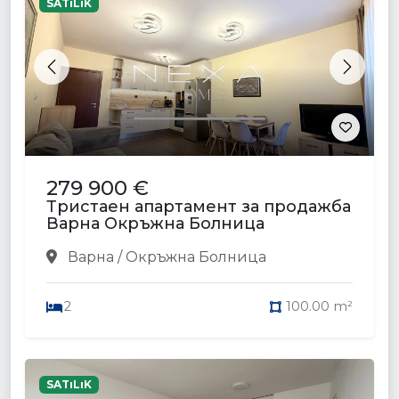
SATıLıK
Previous
Next
279 900 €
Тристаен апартамент за продажба
Варна Окръжна Болница
Варна / Окръжна Болница
2
100.00 m²
SATıLıK