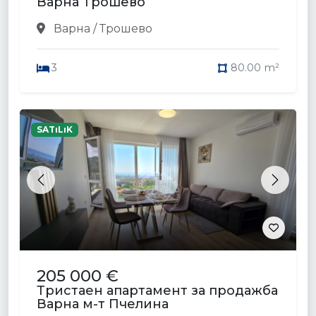
Варна Трошево
Варна / Трошево
3
80.00 m²
SATıLıK
Previous
Next
205 000 €
Тристаен апартамент за продажба
Варна м-т Пчелина