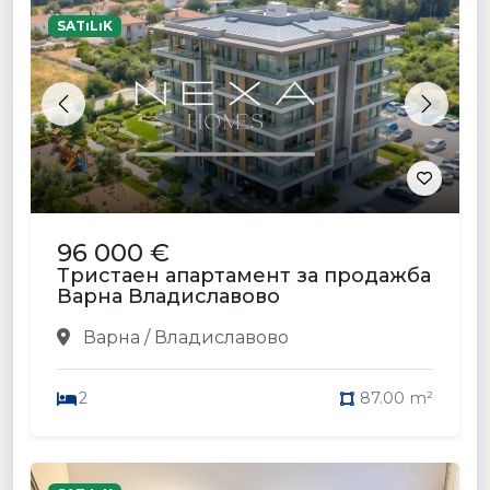
SATıLıK
Previous
Next
96 000 €
Тристаен апартамент за продажба
Варна Владиславово
Варна / Владиславово
2
87.00 m²