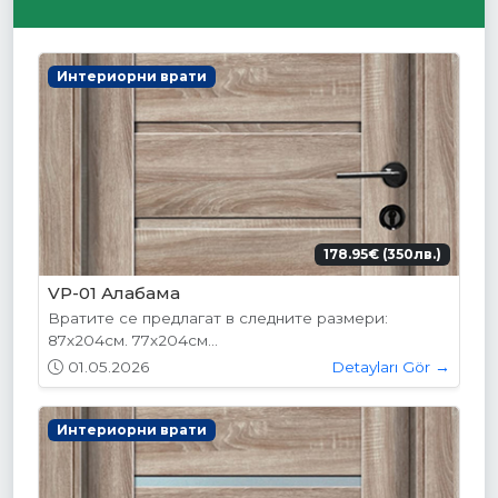
Интериорни врати
178.95€ (350лв.)
VP-01 Алабама
Вратите се предлагат в следните размери:
87х204см. 77х204см...
01.05.2026
Detayları Gör →
Интериорни врати