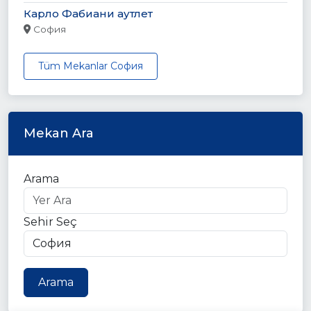
Карло Фабиани аутлет
София
Tüm Mekanlar София
Mekan Ara
Arama
Sehir Seç
Arama