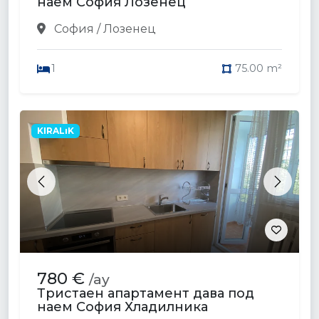
наем София Лозенец
София / Лозенец
1
75.00 m²
KIRALıK
Previous
Next
780 €
/ay
Тристаен апартамент дава под
наем София Хладилника