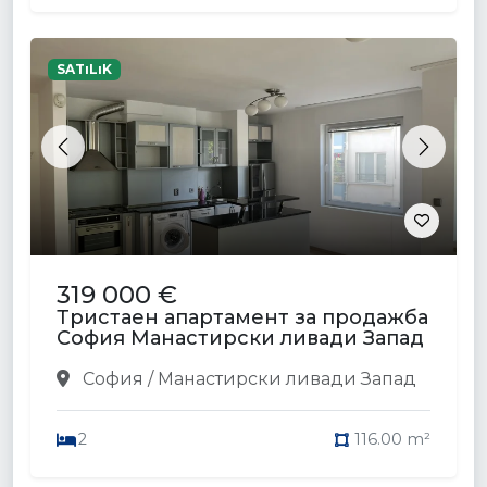
SATıLıK
Previous
Next
319 000 €
Тристаен апартамент за продажба
София Манастирски ливади Запад
София / Манастирски ливади Запад
2
116.00 m²