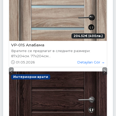
204.52€ (400лв.)
VP-01S Алабама
Вратите се предлагат в следните размери:
87х204см. 77х204см...
01.05.2026
Detayları Gör →
Previous
Next
Интериорни врати