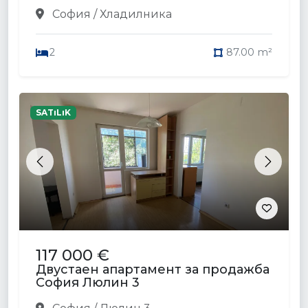
София / Хладилника
2
87.00 m²
SATıLıK
Previous
Next
117 000 €
Двустаен апартамент за продажба
София Люлин 3