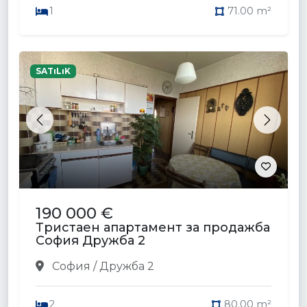
1
71.00 m²
SATıLıK
Previous
Next
190 000 €
Тристаен апартамент за продажба
София Дружба 2
София / Дружба 2
2
80.00 m²