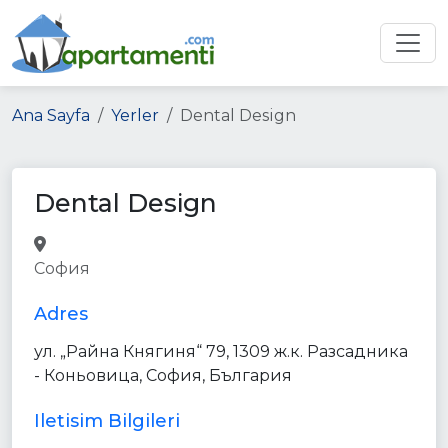
Ana Sayfa
Yerler
Dental Design
Dental Design
dentist
doctor
health
София
point_of_interest
establishment
Adres
ул. „Райна Княгиня“ 79, 1309 ж.к. Разсадника
- Коньовица, София, България
Iletisim Bilgileri