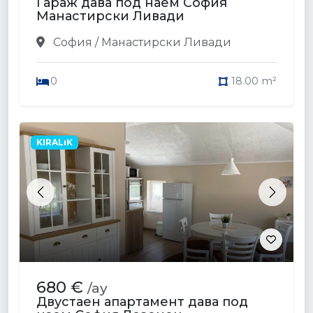
Гараж дава под наем София
Манастирски Ливади
София / Манастирски Ливади
0
18.00 m²
KIRALıK
Previous
Next
680 €
/ay
Двустаен апартамент дава под