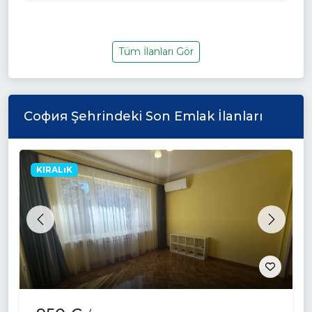
Tüm İlanları Gör
София Şehrindeki Son Emlak İlanları
KIRALıK
Previous
Next