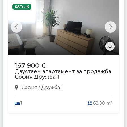
SATıLıK
Previous
Next
167 900 €
Двустаен апартамент за продажба
София Дружба 1
София / Дружба 1
1
68.00 m²