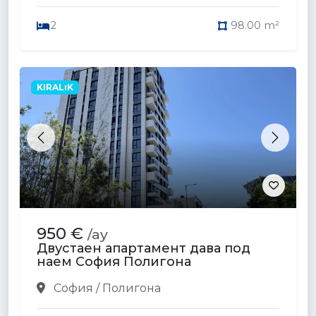
2
98.00 m²
KIRALıK
Previous
Next
950 €
/ay
Двустаен апартамент дава под
наем София Полигона
София / Полигона