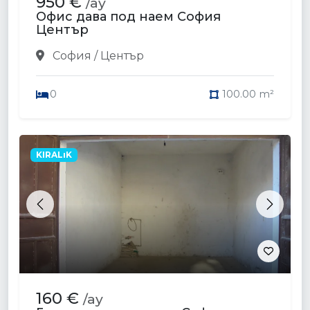
950 €
/ay
Офис дава под наем София
Център
София / Център
0
100.00 m²
KIRALıK
Previous
Next
160 €
/ay