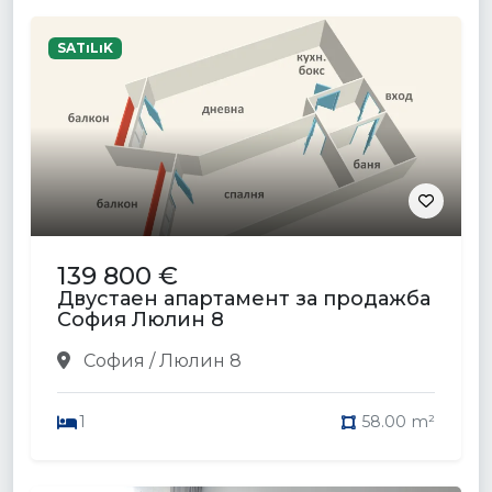
SATıLıK
139 800 €
Двустаен апартамент за продажба
София Люлин 8
София / Люлин 8
1
58.00 m²