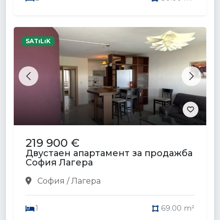
SATıLıK
Previous
Next
219 900 €
Двустаен апартамент за продажба
София Лагера
София / Лагера
1
69.00 m²