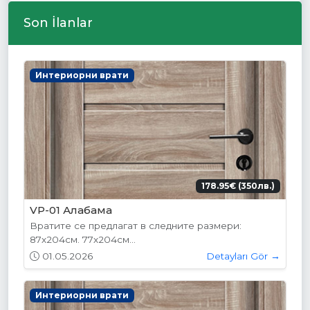
Son İlanlar
Интериорни врати
178.95€ (350лв.)
VP-01 Алабама
Вратите се предлагат в следните размери:
87х204см. 77х204см...
01.05.2026
Detayları Gör →
Интериорни врати