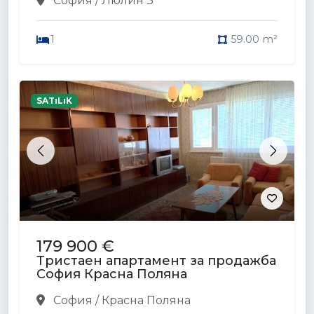
София / Люлин 3
1
59.00 m²
SATıLıK
Previous
Next
179 900 €
Тристаен апартамент за продажба
София Красна Поляна
София / Красна Поляна