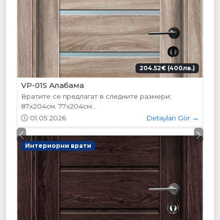
204.52€ (400лв.)
VP-01S Алабама
Вратите се предлагат в следните размери:
87х204см. 77х204см...
01.05.2026
Detayları Gör →
Previous
Next
Интериорни врати