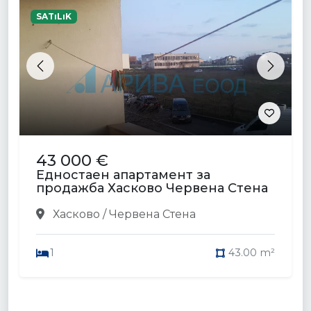
SATıLıK
Previous
Next
43 000 €
Едностаен апартамент за
продажба Хасково Червена Стена
Хасково / Червена Стена
1
43.00 m²