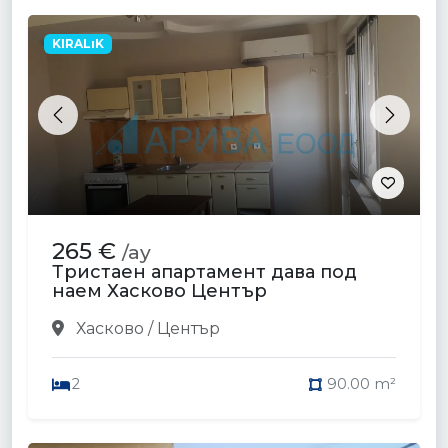
KIRALıK
Previous
Next
265 €
/ay
Тристаен апартамент дава под
наем Хасково Център
Хасково / Център
2
90.00 m²