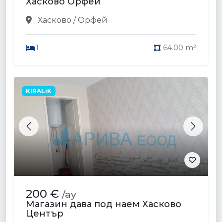
Хасково Орфей
Хасково / Орфей
1
64.00 m²
KIRALıK
Previous
Next
200 €
/ay
Магазин дава под наем Хасково
Център