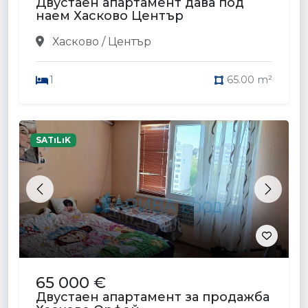
Двустаен апартамент дава под
наем Хасково Център
Хасково / Център
1
65.00 m²
SATıLıK
Previous
Next
65 000 €
Двустаен апартамент за продажба