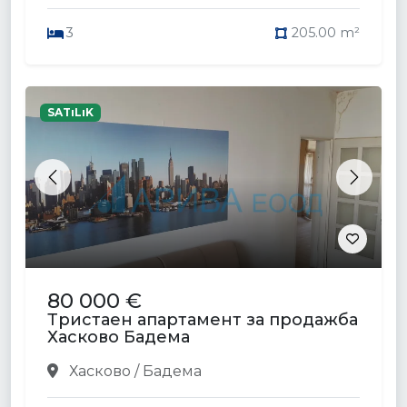
3
205.00 m²
SATıLıK
Previous
Next
80 000 €
Тристаен апартамент за продажба
Хасково Бадема
Хасково / Бадема