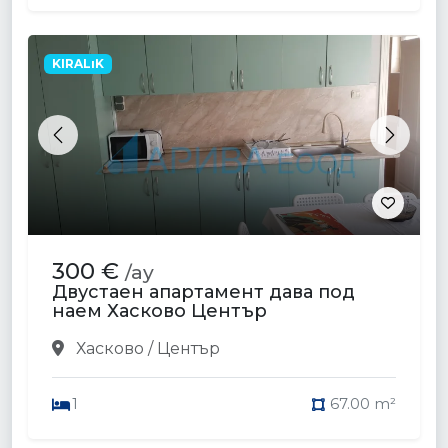
KIRALıK
Previous
Next
300 €
/ay
Двустаен апартамент дава под
наем Хасково Център
Хасково / Център
1
67.00 m²