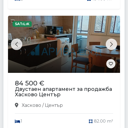
SATıLıK
Previous
Next
84 500 €
Двустаен апартамент за продажба
Хасково Център
Хасково / Център
1
82.00 m²