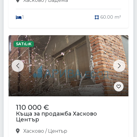
Хасково / Бадема
1
60.00 m²
SATıLıK
Previous
Next
110 000 €
Къща за продажба Хасково
Център
Хасково / Център