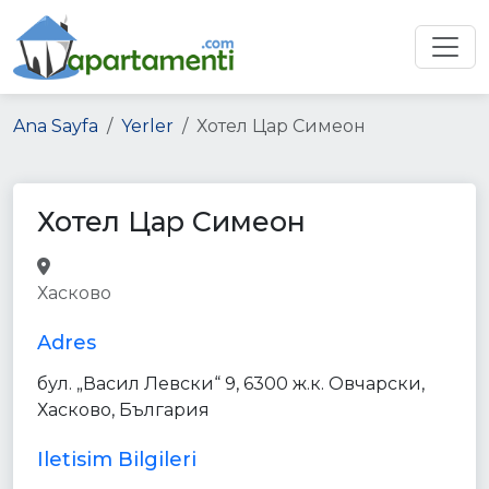
Ana Sayfa
Yerler
Хотел Цар Симеон
Хотел Цар Симеон
lodging
point_of_interest
Хасково
establishment
Adres
бул. „Васил Левски“ 9, 6300 ж.к. Овчарски,
Хасково, България
Iletisim Bilgileri