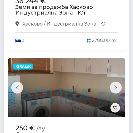
36 244 €
Земя за продажба Хасково
Индустриална Зона - Юг
Хасково / Индустриална Зона - Юг
0
2788.00 m²
KIRALıK
Previous
Next
250 €
/ay