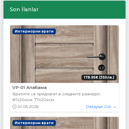
Son İlanlar
Интериорни врати
178.95€ (350лв.)
VP-01 Алабама
Вратите се предлагат в следните размери:
87х204см. 77х204см...
01.05.2026
Detayları Gör →
Интериорни врати