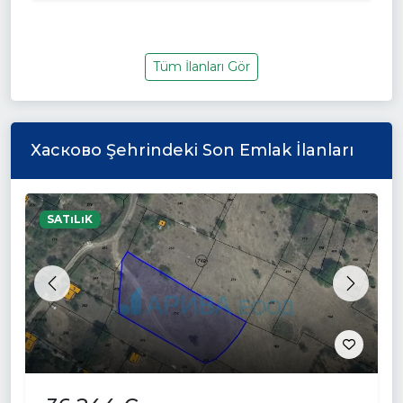
Tüm İlanları Gör
Хасково Şehrindeki Son Emlak İlanları
SATıLıK
Previous
Next