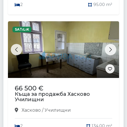
2
95.00 m²
SATıLıK
Previous
Next
66 500 €
Къща за продажба Хасково
Училищни
Хасково / Училищни
2
134.00 m²