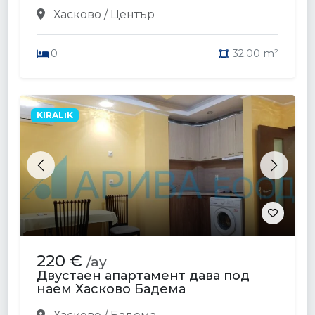
Хасково / Център
0
32.00 m²
KIRALıK
Previous
Next
220 €
/ay
Двустаен апартамент дава под
наем Хасково Бадема