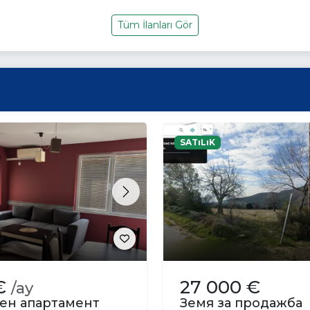
Tüm İlanları Gör
SATıLıK
s
Next
€
27 000 €
/ay
ен апартамент
Земя за продажба