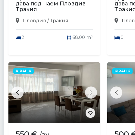
дава под наем Пловдив
дава п
Тракия
Траки
Пловдив / Тракия
Плов
2
68.00 m²
0
KIRALıK
KIRALıK
Previous
Next
Previou
550 €
500 
/ay