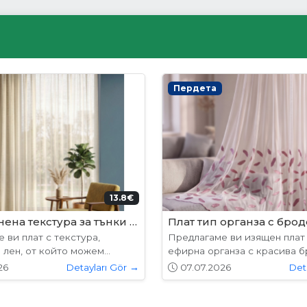
ни врати
Интериорни врати
204.52€ (400лв.)
178.9
лабама
VP-01 Hepo
 предлагат в следните
Вратите се предлагат в сле
7х204см. 77х204см...
размери: 87х204см. 77х204см
26
Detayları Gör →
01.05.2026
Det