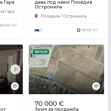
а Гара
дава под наем Пловдив
Остромила
на Гара
Пловдив / Остромила
564.00 m²
0
66.00 m²
SATıLıK
Next
70 000 €
ент
Земя за продажба