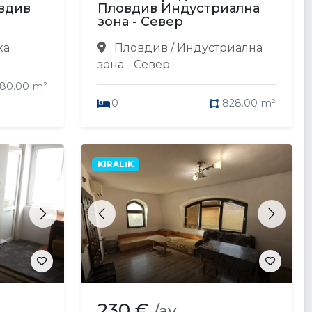
вдив
Пловдив Индустриална
зона - Север
ка
Пловдив / Индустриална
зона - Север
80.00 m²
0
828.00 m²
KIRALıK
Next
Previous
Next
230 €
/ay