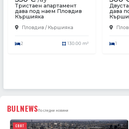
Тристаен апартамент
Двуста
дава под наем Пловдив
дава п
Кършияка
Кърши
Пловдив / Кършияка
Плов
2
130.00 m²
1
BULNEWS
Последни новини
СВЯТ