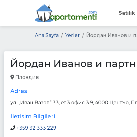
Satılık
Ana Sayfa
Yerler
Йордан Иванов и 
Йордан Иванов и парт
Пловдив
accounting
lawyer
finance
point_of_i
Adres
ул. „Иван Вазов“ 33, ет.3 офис 3.9, 4000 Център,
Iletisim Bilgileri
+359 32 333 229