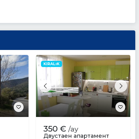
KIRALıK
Previous
Next
350 €
/ay
Двустаен апартамент