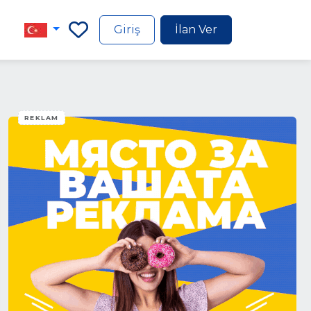
Giriş
İlan Ver
REKLAM