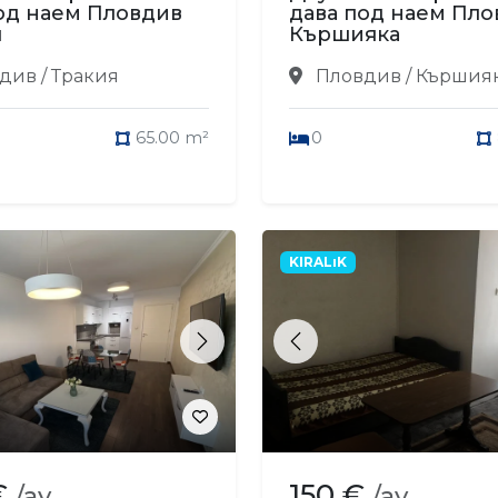
од наем Пловдив
дава под наем Пло
я
Кършияка
див / Тракия
Пловдив / Кършия
65.00 m²
0
KIRALıK
s
Next
Previous
€
150 €
/ay
/ay