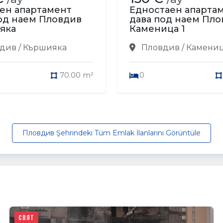
ен апартамент
Едностаен апарта
од наем Пловдив
дава под наем Пло
яка
Каменица 1
див / Кършияка
Пловдив / Камениц
70.00 m²
0
Пловдив Şehrindeki Tüm Emlak İlanlarını Görüntüle
СВЯТ