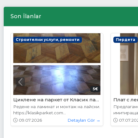
Son İlanlar
Интериорни врати
Интериор
Previous
178.95€ (350лв.)
VP-01 Алабама
VP-01S А
Вратите се предлагат в следните
Вратите се
размери: 87х204см. 77х204см...
размери: 8
01.05.2026
Detayları Gör →
01.05.20