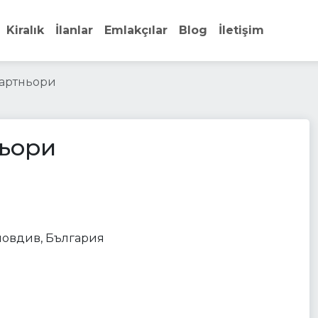
Kiralık
İlanlar
Emlakçılar
Blog
İletişim
партньори
ньори
nterest
establishment
 Пловдив, България