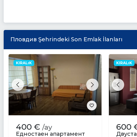
Пловдив Şehrindeki Son Emlak İlanları
KIRALıK
KIRALıK
Previous
Next
Previou
400 €
600 
/ay
Едностаен апартамент
Двуста