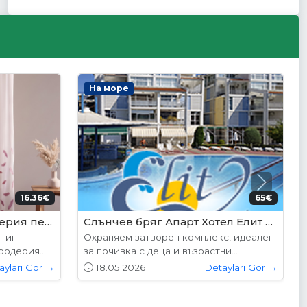
Интериорни врати
Next
5€ (350лв.)
204.52€ (400лв.)
VP-01S Hepo
дните
Вратите се предлагат в следните
...
размери: 87х204см. 77х204см...
ayları Gör →
01.05.2026
Detayları Gör →