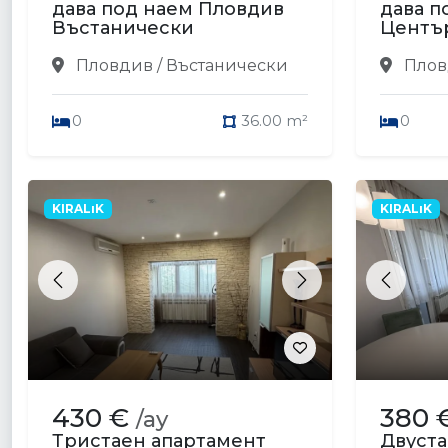
дава под наем Пловдив
дава п
Въстанически
Центъ
Пловдив / Въстанически
Плов
0
36.00 m²
0
KIRALıK
KIRALıK
Previous
Next
Previou
430 €
380 
/ay
Тристаен апартамент
Двуста