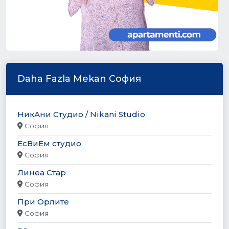
Daha Fazla Mekan София
НикАни Студио / Nikani Studio
София
ЕсВиЕм студио
София
Линеа Стар
София
При Орлите
София