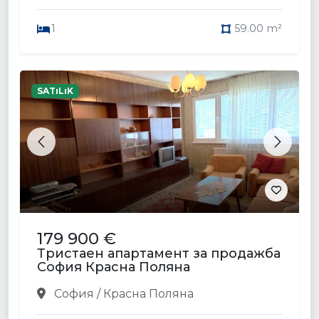
1
59.00 m²
SATıLıK
Previous
Next
179 900 €
Тристаен апартамент за продажба
София Красна Поляна
София / Красна Поляна