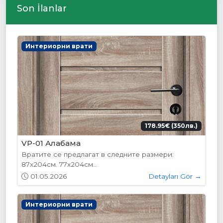
Son İlanlar
Интериорни врати
178.95€ (350лв.)
VP-01 Алабама
Вратите се предлагат в следните размери:
87х204см. 77х204см...
01.05.2026
Detayları Gör →
Интериорни врати