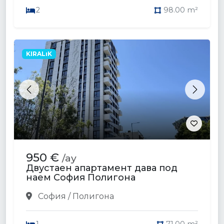
2
98.00 m²
KIRALıK
Previous
Next
950 €
/ay
Двустаен апартамент дава под
наем София Полигона
София / Полигона