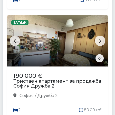
1
71.00 m²
SATıLıK
Previous
Next
190 000 €
Тристаен апартамент за продажба
София Дружба 2
София / Дружба 2
2
80.00 m²