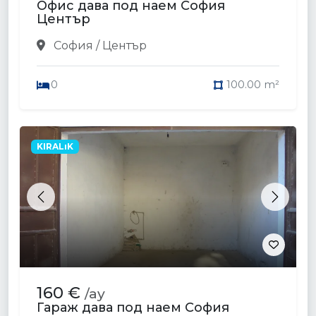
Офис дава под наем София
Център
София / Център
0
100.00 m²
KIRALıK
Previous
Next
160 €
/ay
Гараж дава под наем София