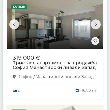
SATıLıK
Previous
Next
319 000 €
Тристаен апартамент за продажба
София Манастирски ливади Запад
София / Манастирски ливади Запад
2
116.00 m²