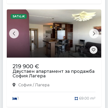
SATıLıK
Previous
Next
219 900 €
Двустаен апартамент за продажба
София Лагера
София / Лагера
1
69.00 m²