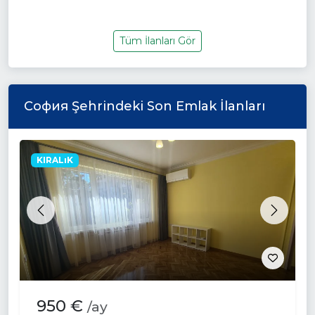
Tüm İlanları Gör
София Şehrindeki Son Emlak İlanları
KIRALıK
Previous
Next
950 €
/ay