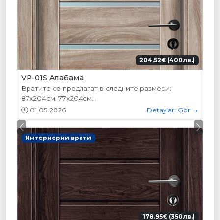
204.52€ (400лв.)
VP-01S Алабама
Вратите се предлагат в следните размери:
87х204см. 77х204см...
01.05.2026
Detayları Gör →
Previous
Next
Интериорни врати
178.95€ (350лв.)