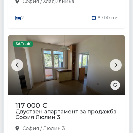
София / Хладилника
2
87.00 m²
SATıLıK
Previous
Next
117 000 €
Двустаен апартамент за продажба
София Люлин 3
София / Люлин 3