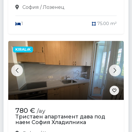
София / Лозенец
1
75.00 m²
KIRALıK
Previous
Next
780 €
/ay
Тристаен апартамент дава под
наем София Хладилника