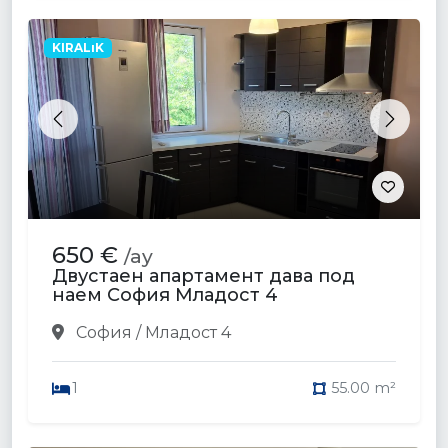
KIRALıK
Previous
Next
650 €
/ay
Двустаен апартамент дава под
наем София Младост 4
София / Младост 4
1
55.00 m²