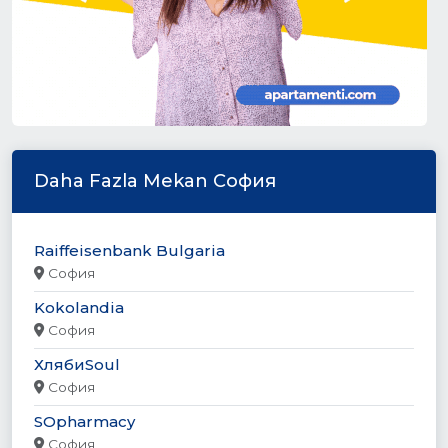
Daha Fazla Mekan София
Raiffeisenbank Bulgaria
София
Kokolandia
София
ХлябиSoul
София
SOpharmacy
София