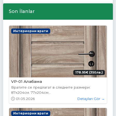
Son İlanlar
Интериорни врати
178.95€ (350лв.)
VP-01 Алабама
Вратите се предлагат в следните размери:
87х204см. 77х204см...
01.05.2026
Detayları Gör →
Интериорни врати