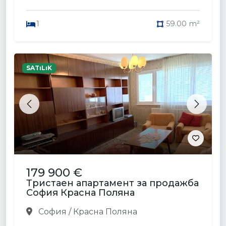
1
59.00 m²
SATıLıK
Previous
Next
179 900 €
Тристаен апартамент за продажба
София Красна Поляна
София / Красна Поляна