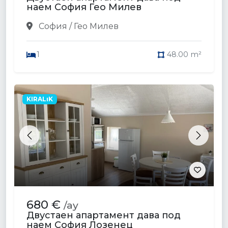
наем София Гео Милев
София / Гео Милев
1
48.00 m²
KIRALıK
Previous
Next
680 €
/ay
Двустаен апартамент дава под
наем София Лозенец