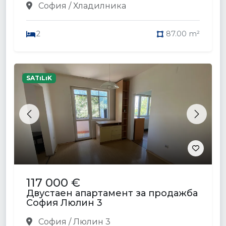
София / Хладилника
2
87.00 m²
SATıLıK
Previous
Next
117 000 €
Двустаен апартамент за продажба
София Люлин 3
София / Люлин 3