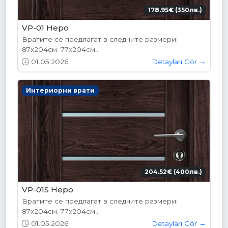
178.95€ (350лв.)
VP-01 Hepo
Вратите се предлагат в следните размери:
87х204см. 77х204см...
01.05.2026
Detayları Gör →
Интериорни врати
204.52€ (400лв.)
VP-01S Hepo
Вратите се предлагат в следните размери:
87х204см. 77х204см...
01.05.2026
Detayları Gör →