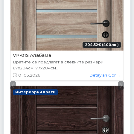
204.52€ (400лв.)
VP-01S Алабама
Вратите се предлагат в следните размери:
87х204см. 77х204см...
01.05.2026
Detayları Gör →
Previous
Next
Интериорни врати