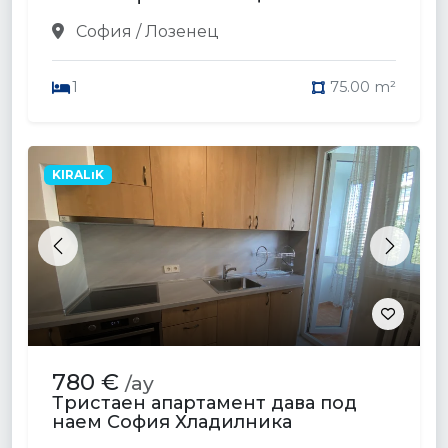
София / Лозенец
1
75.00 m²
KIRALıK
Previous
Next
780 €
/ay
Тристаен апартамент дава под
наем София Хладилника