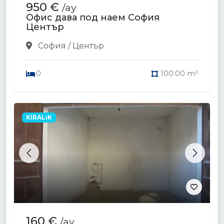
950 €
/ay
Офис дава под наем София
Център
София / Център
0
100.00 m²
KIRALıK
Previous
Next
160 €
/ay