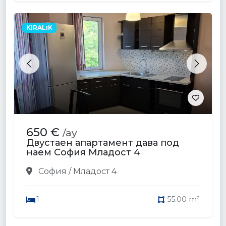
KIRALıK
Previous
Next
650 €
/ay
Двустаен апартамент дава под
наем София Младост 4
София / Младост 4
1
55.00 m²