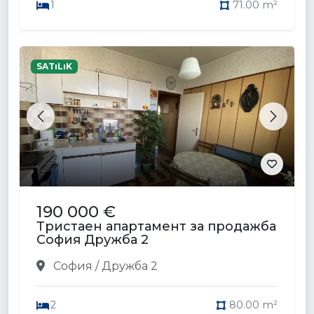
1
71.00 m²
SATıLıK
Previous
Next
190 000 €
Тристаен апартамент за продажба
София Дружба 2
София / Дружба 2
2
80.00 m²