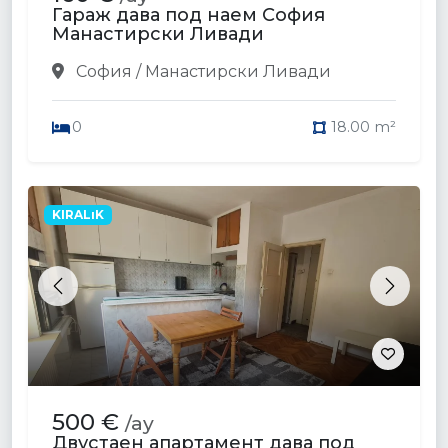
Гараж дава под наем София
Манастирски Ливади
София / Манастирски Ливади
0
18.00 m²
KIRALıK
Previous
Next
500 €
/ay
Двустаен апартамент дава под