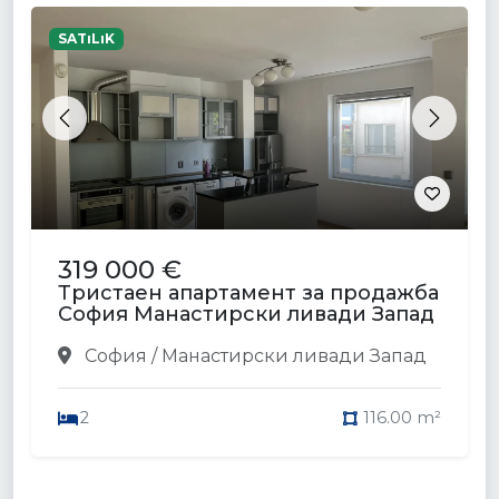
SATıLıK
Previous
Next
319 000 €
Тристаен апартамент за продажба
София Манастирски ливади Запад
София / Манастирски ливади Запад
2
116.00 m²