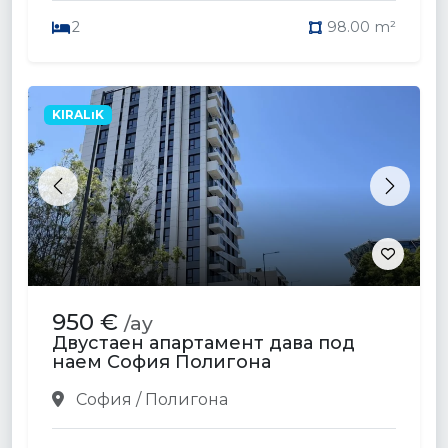
2
98.00 m²
KIRALıK
Previous
Next
950 €
/ay
Двустаен апартамент дава под
наем София Полигона
София / Полигона