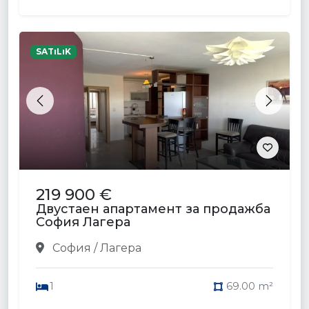
SATıLıK
Previous
Next
219 900 €
Двустаен апартамент за продажба
София Лагера
София / Лагера
1
69.00 m²