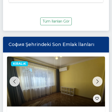
Tüm İlanları Gör
София Şehrindeki Son Emlak İlanları
KIRALıK
Previous
Next