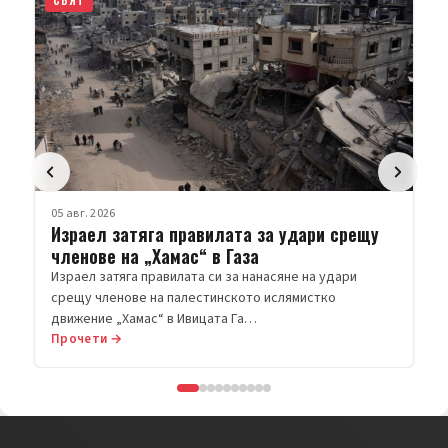
СВЯТ
05 авг. 2026
Израел затяга правилата за удари срещу
членове на „Хамас“ в Газа
Израел затяга правилата си за нанасяне на удари
срещу членове на палестинското ислямистко
движение „Хамас“ в Ивицата Га…
Прочети →