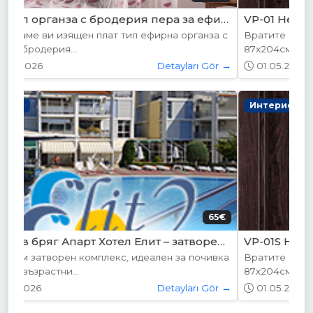
VP-01 Hepo
Вратите се предлагат в следните размери:
87х204см. 77х204см...
01.05.2026
Detayları Gör →
Интериорни врати
204.52€ (400лв.)
VP-01S Hepo
Вратите се предлагат в следните размери:
87х204см. 77х204см...
01.05.2026
Detayları Gör →