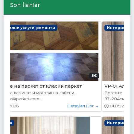
Son İlanlar
Интериорни врати
178.95€ (350лв.)
VP-01 Алабама
Вратите се предлагат в следните размери:
87х204см. 77х204см...
01.05.2026
Detayları Gör →
Интериорни врати