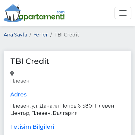
Ana Sayfa
Yerler
TBI Credit
TBI Credit
bank
finance
point_of_interest
Плевен
establishment
Adres
Плевен, ул. Данаил Попов 6, 5801 Плевен
Център, Плевен, България
Iletisim Bilgileri