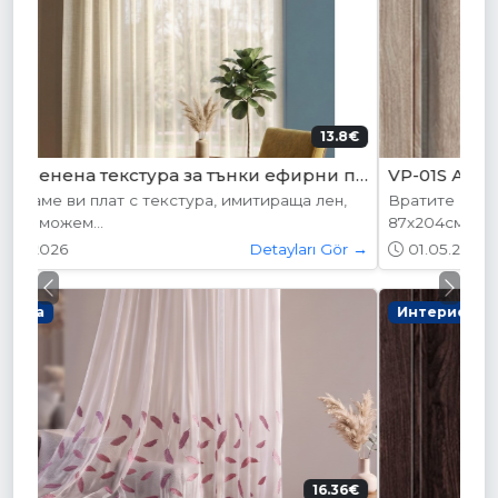
204.52€ (400лв.)
VP-01S Алабама
Вратите се предлагат в следните размери:
87х204см. 77х204см...
01.05.2026
Detayları Gör →
Previous
Next
Интериорни врати
178.95€ (350лв.)