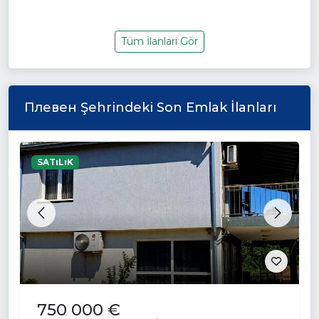
Tüm İlanları Gör
Плевен Şehrindeki Son Emlak İlanları
SATıLıK
Previous
Next
750 000 €