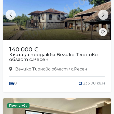
Previous
Next
140 000 €
Къща за продажба Велико Търново
област с.Ресен
Велико Търново област / с.Ресен
0
233.00 кв.м
Продажба