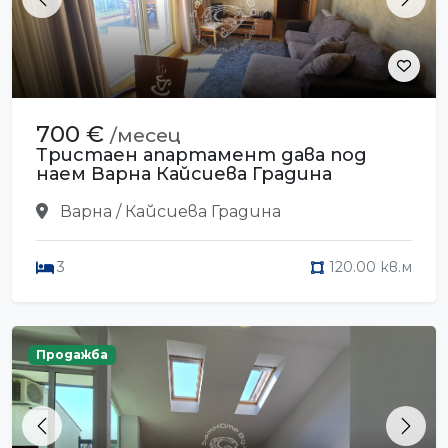
Previous
Next
700 €
/месец
Тристаен апартамент дава под
наем Варна Кайсиева Градина
Варна / Кайсиева Градина
3
120.00 кв.м
Продажба
Previous
Next