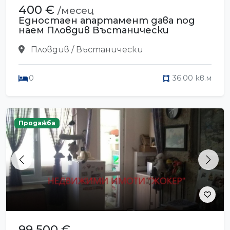
400 €
/месец
Едностаен апартамент дава под
наем Пловдив Въстанически
Пловдив / Въстанически
0
36.00 кв.м
Продажба
Previous
Next
99 500 €