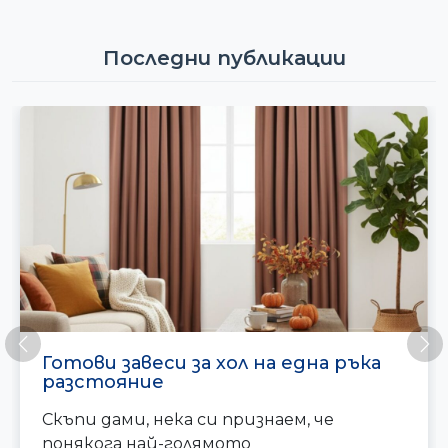
Последни публикации
Предишна
Сл
Готови завеси за хол на една ръка
разстояние
Скъпи дами, нека си признаем, че
понякога най-голямото