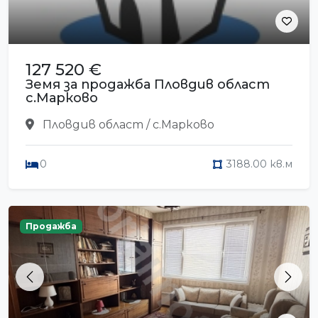
127 520 €
Земя за продажба Пловдив област
с.Марково
Пловдив област / с.Марково
0
3188.00 кв.м
Продажба
Previous
Next