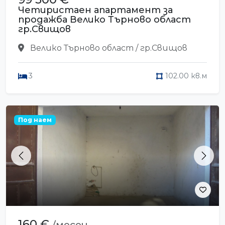
Четиристаен апартамент за
продажба Велико Търново област
гр.Свищов
Велико Търново област / гр.Свищов
3
102.00 кв.м
Под наем
Previous
Next
160 €
/месец