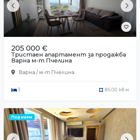
Previous
Next
205 000 €
Тристаен апартамент за продажба
Варна м-т Пчелина
Варна / м-т Пчелина
3
85.00 кв.м
Под наем