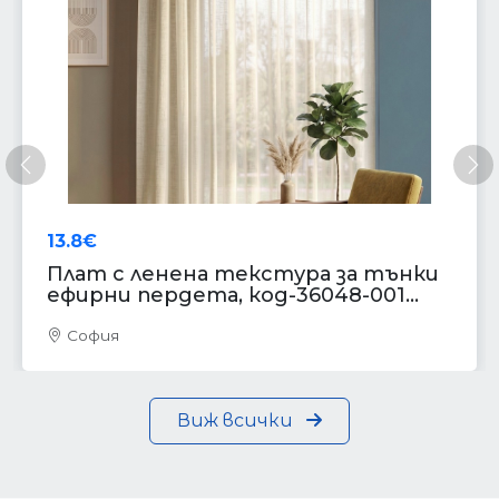
Предишна
Сл
13.8€
Плат с ленена текстура за тънки
ефирни пердета, код-36048-001...
София
Виж всички