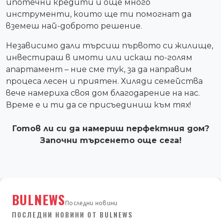
ипотечни кредити и още много
инструменти, които ще ти помогнат да
вземеш най-доброто решение.
Независимо дали търсиш първото си жилище,
инвестираш в имоти или искаш по-голям
апартамент – ние сме тук, за да направим
процеса лесен и приятен. Хиляди семейства
вече намериха своя дом благодарение на нас.
Време е и ти да се присъединиш към тях!
Готов ли си да намериш перфектния дом?
Започни търсенето още сега!
BULNEWS
Последни новини
ПОСЛЕДНИ НОВИНИ ОТ BULNEWS