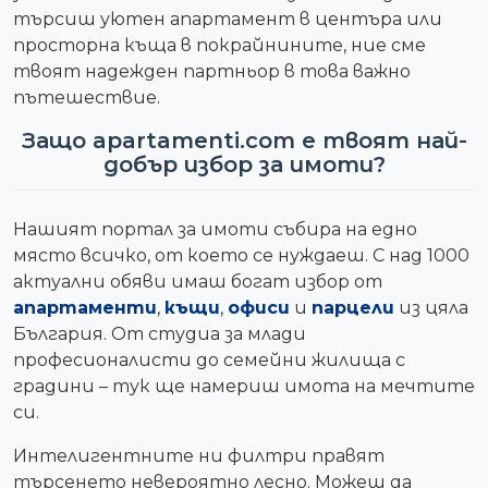
търсиш уютен апартамент в центъра или
просторна къща в покрайнините, ние сме
твоят надежден партньор в това важно
пътешествие.
Защо apartamenti.com е твоят най-
добър избор за имоти?
Нашият портал за имоти събира на едно
място всичко, от което се нуждаеш. С над 1000
актуални обяви имаш богат избор от
апартаменти
,
къщи
,
офиси
и
парцели
из цяла
България. От студиа за млади
професионалисти до семейни жилища с
градини – тук ще намериш имота на мечтите
си.
Интелигентните ни филтри правят
търсенето невероятно лесно. Можеш да