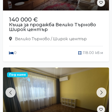
140 000 €
Къща за продажба Велико Търново
Широк център
Велико Търново / Широк център
0
118.00 кв.м
Под наем
Previous
Next