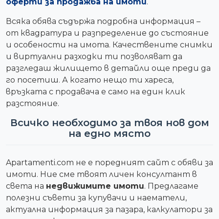
оферти за продажба на имоти
.
Всяка обява съдържа подробна информация –
от квадратура и разпределение до състояние
и особености на имота. Качествените снимки
и виртуални разходки ти позволяват да
разгледаш жилището в детайли още преди да
го посетиш. А когато нещо ти хареса,
връзката с продавача е само на един клик
разстояние.
Всичко необходимо за твоя нов дом
на едно място
Apartamenti.com не е поредният сайт с обяви за
имоти. Ние сме твоят личен консултант в
света на
недвижимите имоти
. Предлагаме
полезни съвети за купувачи и наематели,
актуална информация за пазара, калкулатори за