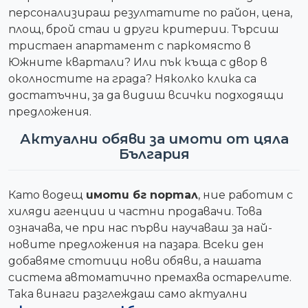
персонализираш резултатите по район, цена,
площ, брой стаи и други критерии. Търсиш
тристаен апартамент с паркомясто в
Южните квартали? Или пък къща с двор в
околностите на града? Няколко клика са
достатъчни, за да видиш всички подходящи
предложения.
Актуални обяви за имоти от цяла
България
Като водещ
имоти бг портал
, ние работим с
хиляди агенции и частни продавачи. Това
означава, че при нас първи научаваш за най-
новите предложения на пазара. Всеки ден
добавяме стотици нови обяви, а нашата
система автоматично премахва остарелите.
Така винаги разглеждаш само актуални