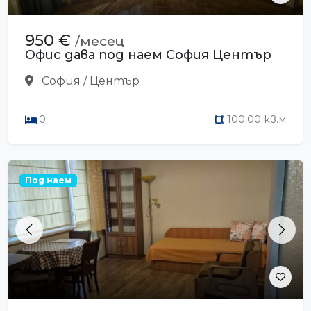
950 €
/месец
Офис дава под наем София Център
София / Център
0
100.00 кв.м
Под наем
Previous
Next