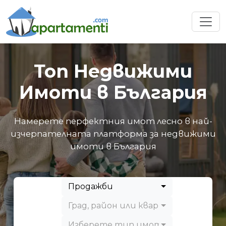
Топ Недвижими
Имоти в България
Намерете перфектния имот лесно в най-
изчерпателната платформа за недвижими
имоти в България
Продажби
Град, район или квартал
Изберете тип имот