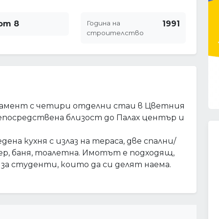
от 8
Година на
1991
строителство
тамент с четири отделни стаи в Цветния
епосредствена близост до Палах център и
ена кухня с излаз на тераса, две спални/
лер, баня, тоалетна. Имотът е подходящ,
 за студенти, които да си делят наема.