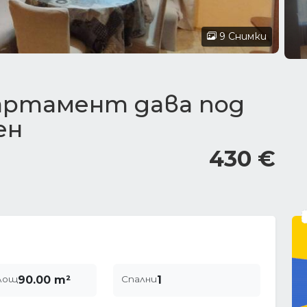
9 Снимки
артамент дава под
ен
430 €
лощ
90.00 m²
Спални
1