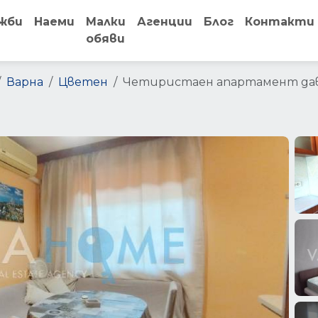
жби
Наеми
Малки
Агенции
Блог
Контакти
обяви
Варна
Цветен
Четиристаен апартамент дав