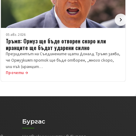
05 авг. 2026
Тръмп: Ормуз ще бъде отворен скоро или
иранците ще бъдат ударени силно
Президентът на Съединените щати Доналд Тръмп заяви,
че Ормузкият проток ще бъде отворен, „много скоро,
или пък (иранцит…
Прочети →
Бургас
ив
Недвижими имоти в Бургас