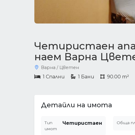
Четиристаен ап
наем Варна Цвет
Варна / Цветен
1 Спални
1 Бани
90.00 m²
Детайли на имота
Тип
Четиристаен
Обща п
имот