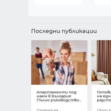
Последни публикации
Имотният пазар във
Револю
Варна в
ценит
Предишна
навечерието на
жилищ
еврозоната....
Българи
Имотният пазар във
През п