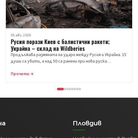
05 авг. 2026
Русия порази Киев с балистични ракети;
Украйна – склад на Wildberies
Продължава размяната на удари между Русия и Украйна. 15
души са убити, а над 50 са ранени при нова руска…
Прочети →
на
Пловдив
жими имоти във Варна
Недвижими имоти в Пловд