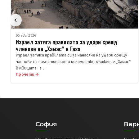
05 авг. 2026
Израел затяга правилата за удари срещу
членове на „Хамас“ в Газа
Израел затяга правилата си за нанасяне на удари срещу
членове на палестинското ислямистко движение „Хамас“
в Ивицата Га…
Прочети →
София
Вар
Недвижими имоти в София
Недви