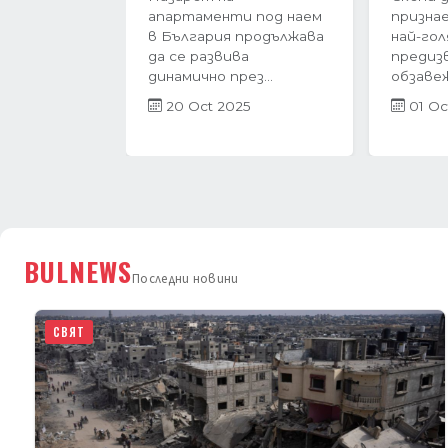
Варна преживява
тримес
период на интензивен
година
растеж в навечерието
пазар в
на...
бележи 
27 Jun 2025
21 Ap
BULNEWS
Последни новини
СВЯТ