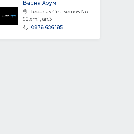
Варна Хоум
Генерал Столетов No
92,ет.1, ап.3
0878 606 185