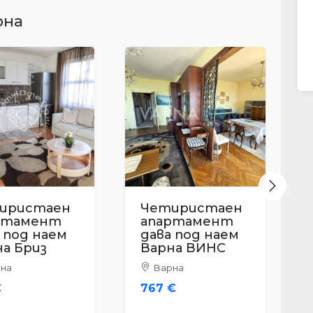
рна
Next
иристаен
ртамент
 под наем
на Левски
на
€