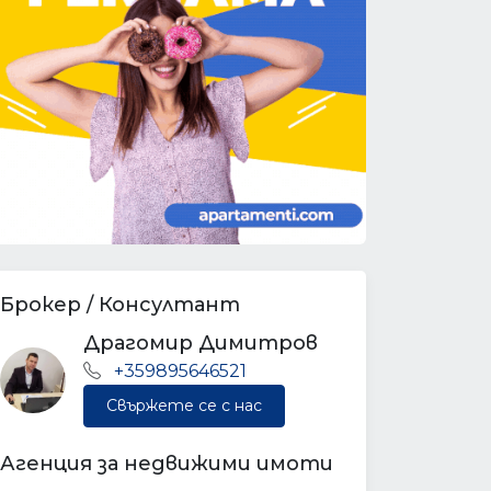
Брокер / Консултант
Драгомир Димитров
+359895646521
Свържете се с нас
Агенция за недвижими имоти