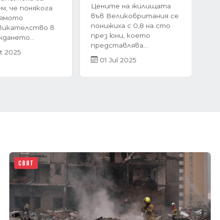
ечие на 2024
за покупка на жилище,
 жилищният
много хора
 България
инстинктивно се
невероятен...
насочват към...
r 2025
05 Mar 2025
СВЯТ