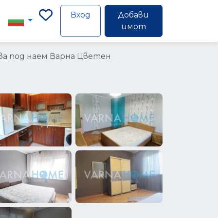
Вход
Добави
имот
а под наем Варна Цветен