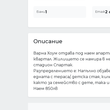
Бани
1
Етаж
2 
Описание
Варна Хоум отдава под наем апар
квартал. Жилището се намира в н
стадион Спартак.
Разпределението е: Напълно обзавед
едната с тераса/, детска стая, ки
както за семейство с дете, така и
Наем 850лв