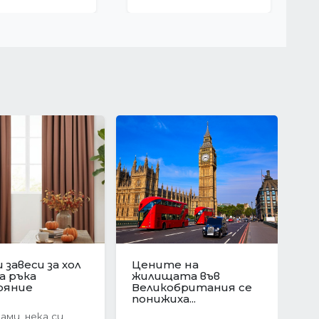
ционен скок в
Защо да изберете
е на
ново
Следваща
ата в
строителство?
я:...
Предимствата на...
оследния
Когато става въпрос