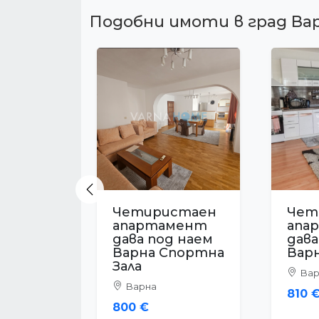
Подобни имоти в град Ва
Previous
Четиристаен
Чет
апартамент
апа
дава под наем
дава
Варна Център
Вар
Варна
Вар
700 €
750 