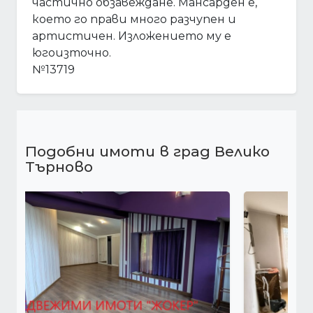
частично обзавеждане. Мансарден е,
което го прави много разчупен и
артистичен. Изложението му е
югоизточно.
№13719
Подобни имоти в град Велико
Търново