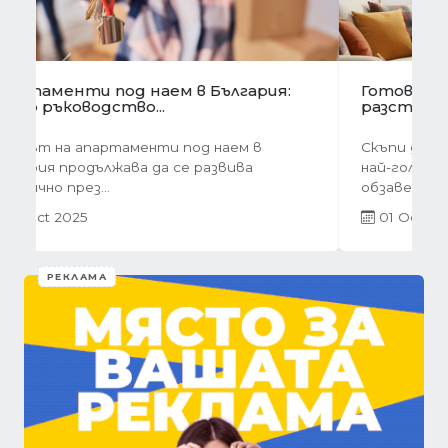
Предишна
Следва
Готови завеси за хол на една ръка
разстояние
Скъпи дами, нека си признаем, че понякога
най-голямото предизвикателство в
обзавеждането...
01 Oct 2025
РЕКЛАМА