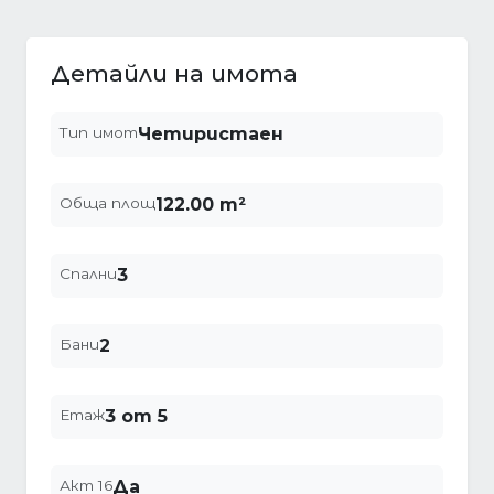
Детайли на имота
Тип имот
Четиристаен
Обща площ
122.00 m²
Спални
3
Бани
2
Етаж
3 от 5
Акт 16
Да