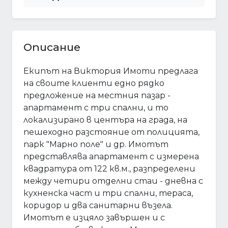
Описание
Екипът на Виктория Имоти предлага
на своите клиенти едно рядко
предложение на местния пазар -
апартамент с три спални, и то
локализирано в центъра на града, на
пешеходно разстояние от полицията,
парк "Марно поле" и др. Имотът
представлява апартамент с измерена
квадратура от 122 кв.м., разпределени
между четири отделни стаи - дневна с
кухненска част и три спални, тераса,
коридор и два санитарни възела.
Имотът е изцяло завършен и с