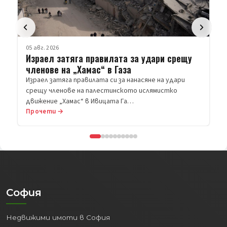
05 авг. 2026
Израел затяга правилата за удари срещу
членове на „Хамас“ в Газа
Израел затяга правилата си за нанасяне на удари
срещу членове на палестинското ислямистко
движение „Хамас“ в Ивицата Га…
Прочети →
София
Недвижими имоти в София