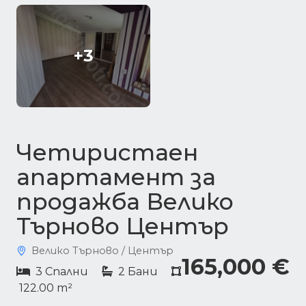
+3
Четиристаен
апартамент за
продажба Велико
Търново Център
Велико Търново / Център
165,000 €
3 Спални
2 Бани
122.00 m²