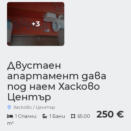
+3
Двустаен
апартамент дава
под наем Хасково
Център
Хасково / Център
250 €
1 Спални
1 Бани
65.00
m²