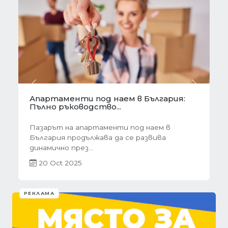
Предишна
Следва
Готови завеси за хол на една ръка
разстояние
Скъпи дами, нека си признаем, че понякога
най-голямото предизвикателство в
обзавеждането...
01 Oct 2025
РЕКЛАМА