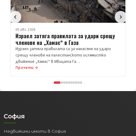
05 авг. 2026
Израел затяга правилата за удари срещу
членове на „Хамас“ в Газа
Израел затяга правилата си за нанасяне на удари
срещу членове на палестинското ислямистко
движение „Хамас“ в Ивицата Га…
Прочети →
София
Недвижими имоти в София