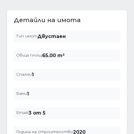
Детайли на имота
Тип имот
Двустаен
Обща площ
65.00 m²
Спални
1
Бани
1
Етаж
3 от 5
Година на строителство
2020