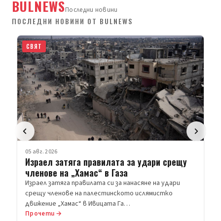
BULNEWS
Последни новини
ПОСЛЕДНИ НОВИНИ ОТ BULNEWS
СВЯТ
05 авг. 2026
Израел затяга правилата за удари срещу
членове на „Хамас“ в Газа
Израел затяга правилата си за нанасяне на удари
срещу членове на палестинското ислямистко
движение „Хамас“ в Ивицата Га…
Прочети →