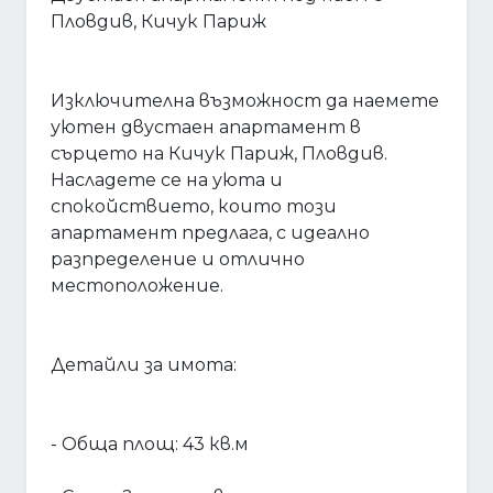
Пловдив, Кичук Париж
Изключителна възможност да наемете
уютен двустаен апартамент в
сърцето на Кичук Париж, Пловдив.
Насладете се на уюта и
спокойствието, които този
апартамент предлага, с идеално
разпределение и отлично
местоположение.
Детайли за имота:
- Обща площ: 43 кв.м