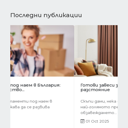
Последни публикации
Предишна
Следва
Готови завеси за хол на една ръка
разстояние
Скъпи дами, нека си признаем, че понякога
най-голямото предизвикателство в
обзавеждането...
01 Oct 2025