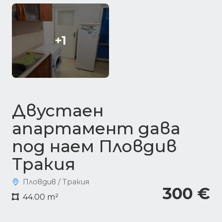
+1
Двустаен
апартамент дава
под наем Пловдив
Тракия
Пловдив / Тракия
300 €
44.00 m²