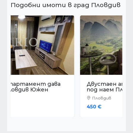
Подобни имоти в град Пловдив
Двустаен апартамент дава
под наем Пловдив Тракия
Пловдив
450 €