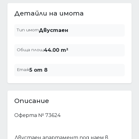
Детайли на имота
Тип имот
Двустаен
Обща площ
44.00 m²
Етаж
5 от 8
Описание
Оферта № 73624
Двустаен апартамент под наем в