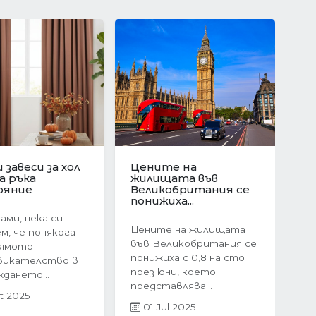
ционен скок в
Защо да изберете
е на
ново
Следваща
ата в
строителство?
я:...
Предимствата на...
оследния
Когато става въпрос
ечие на 2024
за покупка на жилище,
 жилищният
много хора
 България
инстинктивно се
невероятен...
насочват към...
r 2025
05 Mar 2025