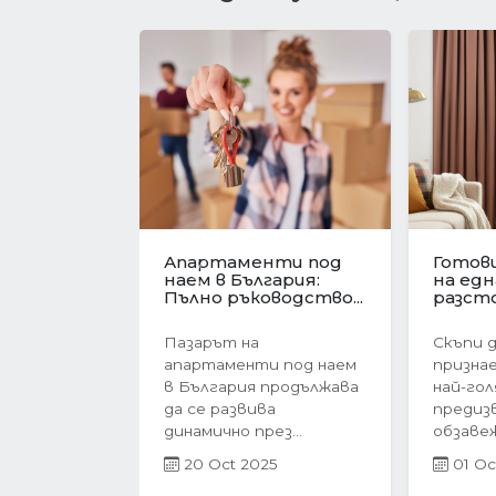
Имотният пазар във
Револю
Варна в
ценит
Предишна
навечерието на
жилищ
еврозоната....
Българи
Имотният пазар във
През п
Варна преживява
тримес
период на интензивен
година
растеж в навечерието
пазар в
на...
бележи 
27 Jun 2025
21 Ap