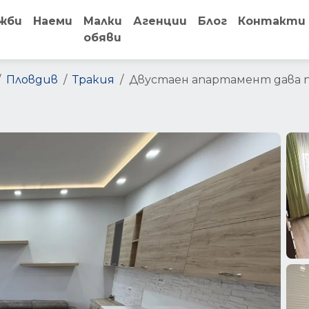
жби
Наеми
Малки
Агенции
Блог
Контакти
обяви
Пловдив
Тракия
Двустаен апартамент дава п