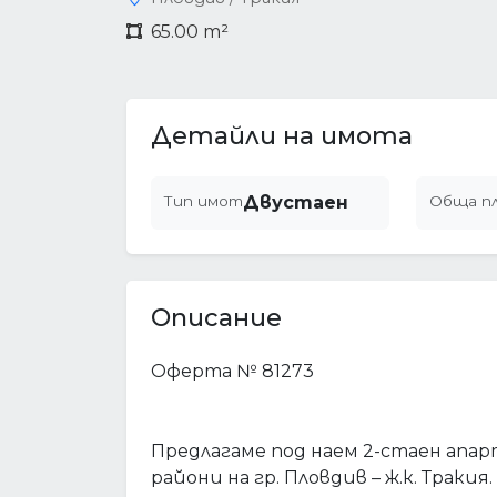
65.00 m²
Детайли на имота
Тип имот
Двустаен
Обща п
Описание
Оферта № 81273
Предлагаме под наем 2-стаен ап
райони на гр. Пловдив – ж.к. Тракия.