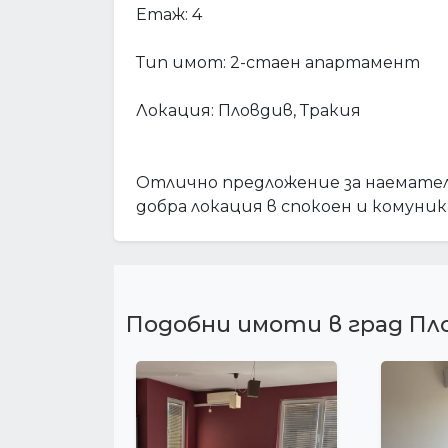
Етаж: 4
Тип имот: 2-стаен апартамент
Локация: Пловдив, Тракия
Отлично предложение за наемате
добра локация в спокоен и комуни
Подобни имоти в град Пл