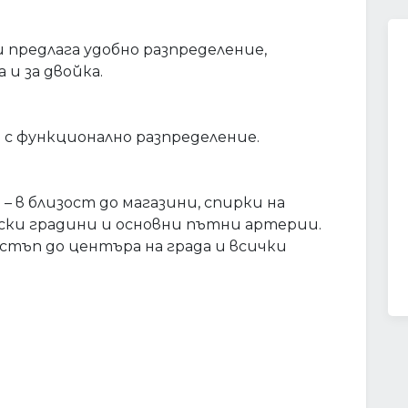
 предлага удобно разпределение,
 и за двойка.
 с функционално разпределение.
– в близост до магазини, спирки на
ски градини и основни пътни артерии.
остъп до центъра на града и всички