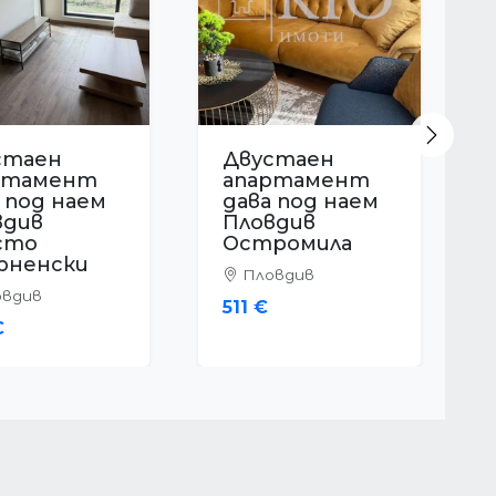
Next
стаен
Двустаен
ртамент
апартамент
 под наем
дава под наем
вдив
Пловдив
ромила
Остромила
вдив
Пловдив
€
800 €