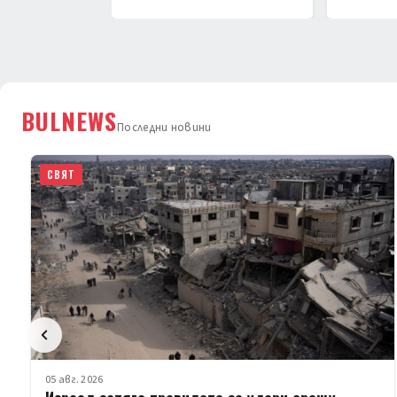
BULNEWS
Последни новини
СВЯТ
05 авг. 2026
Израел затяга правилата за удари срещу