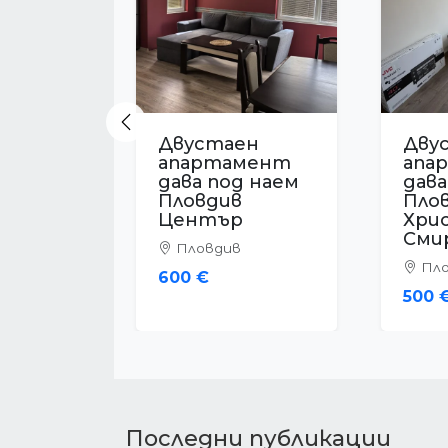
Previous
Двустаен
Дву
апартамент
апа
дава под наем
дава
Пловдив
Пло
Въстанически
Ост
Пловдив
Пло
332 €
350 
Последни публикации