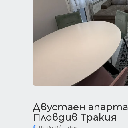
Двустаен апарта
Пловдив Тракия
Пловдив / Тракия