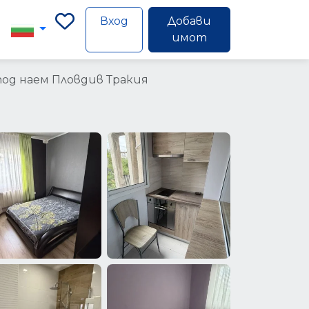
Вход
Добави
имот
од наем Пловдив Тракия