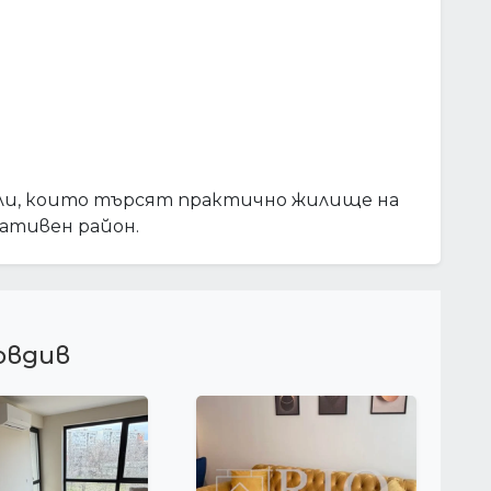
ли, които търсят практично жилище на
кативен район.
овдив