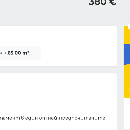
380 €
лощ
65.00 m²
артамент в един от най-предпочитаните