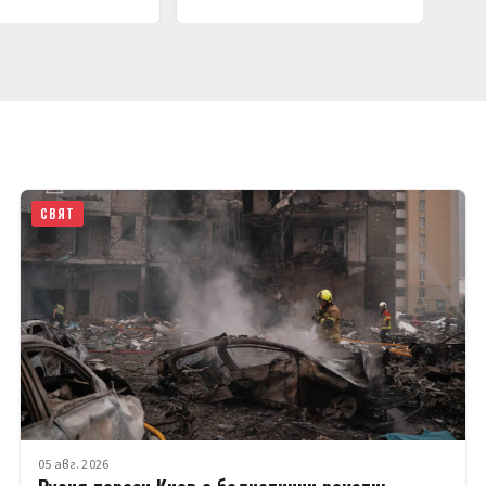
СВЯТ
05 авг. 2026
Русия порази Киев с балистични ракети;