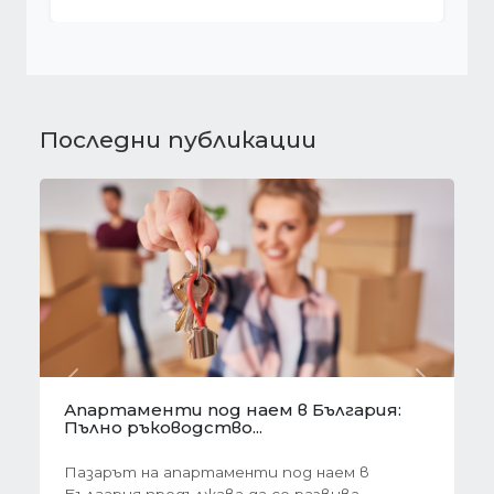
Последни публикации
Предишна
Следва
Готови завеси за хол на една ръка
разстояние
Скъпи дами, нека си признаем, че понякога
най-голямото предизвикателство в