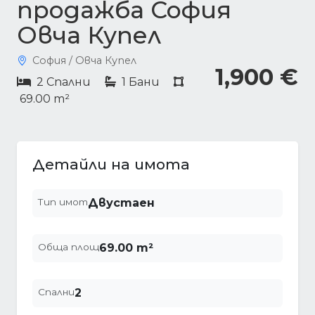
продажба София
Овча Купел
София / Овча Купел
1,900 €
2 Спални
1 Бани
69.00 m²
Детайли на имота
Тип имот
Двустаен
Обща площ
69.00 m²
Спални
2