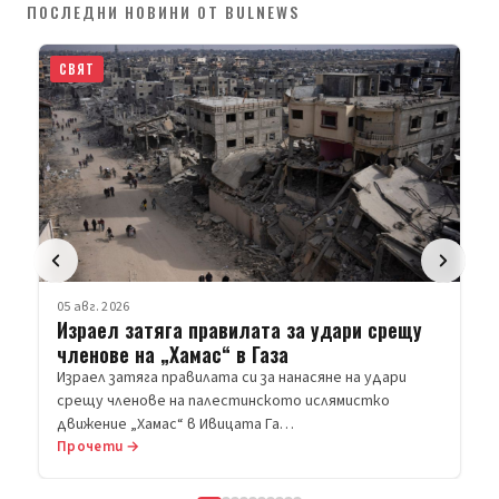
СВЯТ
05 авг. 2026
Израел затяга правилата за удари срещу
членове на „Хамас“ в Газа
Израел затяга правилата си за нанасяне на удари
срещу членове на палестинското ислямистко
движение „Хамас“ в Ивицата Га…
Прочети →