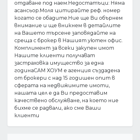
отдаване под наем.Недостатъци: Няма
асансьор.Моля цитирайте реф. номер
когато се обадите.Ние ще Ви обърнем
внимание и ще вникнем в детайлите
на Вашето търсене заповядайте на
среща с брокер в Нашият уютен офис.
Комплимент за всеки закупен имот
Нашите клиенти получават
застраховка имущество за една
годинаСАМ ХОУМ е агенция създадена
от брокери с над 15 годишен опит в
сферата на недвижимите имоти,
нашата цел е да Ви предоставим
качествено обслужване, на което ние
бихме се радвали, ако сме Ваши
клиенти