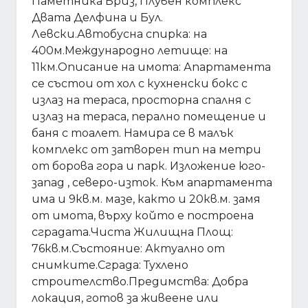
Паметника Бриз, Плувен комплекс
Двата Делфина и Бул.
Левски.Автобусна спирка: на
400м.Международно летище: на
11км.Описание на имота: Апартамента
се състои от хол с кухненски бокс с
излаз на тераса, просторна спалня с
излаз на тераса, перално помещение и
баня с тоалет. Намира се в малък
комплекс от затворен тип на метри
от борова гора и парк. Изложение юго-
запад , северо-изток. Към апартамента
има и 9кв.м. мазе, както и 20кв.м. замя
от имота, върху който е построена
сградата.Чиста Жилищна Площ:
76кв.м.Състояние: Актуално от
снимките.Сграда: Тухлено
строителство.Предимства: Добра
локация, готов за живеене или