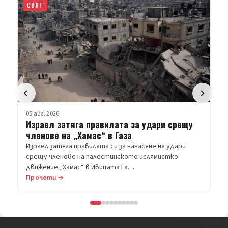
СВЯТ
05 авг. 2026
Израел затяга правилата за удари срещу
членове на „Хамас“ в Газа
Израел затяга правилата си за нанасяне на удари
срещу членове на палестинското ислямистко
движение „Хамас“ в Ивицата Га…
Прочети →