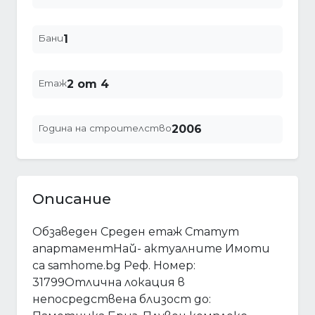
Бани
1
Етаж
2 от 4
Година на строителство
2006
Описание
Обзаведен Среден етаж Статут
апартаментНай- актуалните Имоти
са samhome.bg Реф. Номер:
31799Отлична локация в
непосредствена близост до: