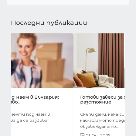
Последни публикации
Предишна
Следва
Готови завеси за хол на една ръка
разстояние
Скъпи дами, нека си признаем, че понякога
най-голямото предизвикателство в
обзавеждането...
01 Oct 2025