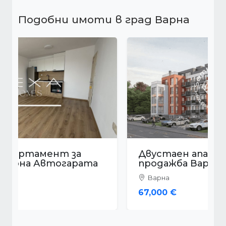
Подобни имоти в град Варна
Двустаен апартамент за
продажба Варна м-т Пчелина
Варна
67,000 €