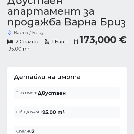
Двустаен
апартамент за
продажба Варна Бриз
Варна / Бриз
173,000 €
2 Спални
1 Бани
95.00 m²
Детайли на имота
Тип имот
Двустаен
Обща площ
95.00 m²
Спални
2