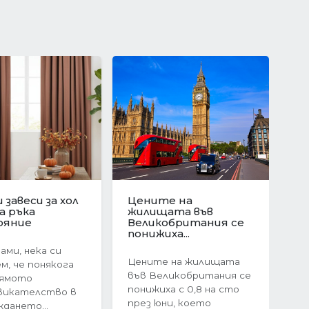
ционен скок в
Защо да изберете
е на
ново
Следваща
ата в
строителство?
я:...
Предимствата на...
оследния
Когато става въпрос
ечие на 2024
за покупка на жилище,
 жилищният
много хора