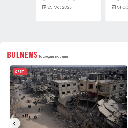
растеж в навечерието
пазар в
на...
бележи 
27 Jun 2025
21 Ap
BULNEWS
Последни новини
СВЯТ