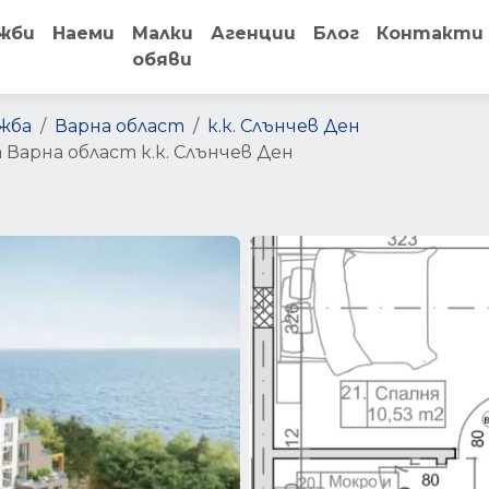
жби
Наеми
Малки
Агенции
Блог
Контакти
обяви
жба
Варна област
к.к. Слънчев Ден
Варна област к.к. Слънчев Ден