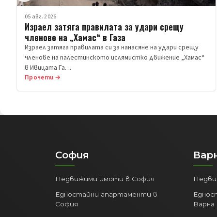
05 авг. 2026
Израел затяга правилата за удари срещу
членове на „Хамас“ в Газа
Израел затяга правилата си за нанасяне на удари срещу
членове на палестинското ислямистко движение „Хамас“
в Ивицата Га…
Прочети →
София
Вар
Недвижими имоти в София
Недви
Едностайни апартаменти в
Еднос
София
Варна