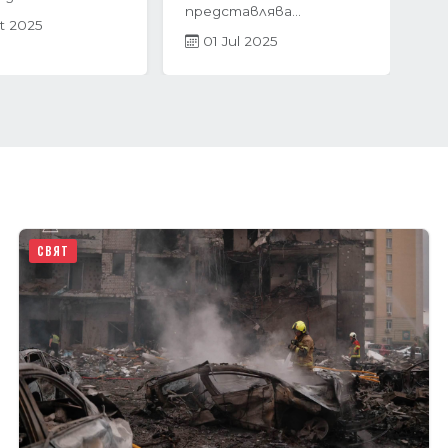
 България
инстинктивно се
невероятен...
насочват към...
r 2025
05 Mar 2025
СВЯТ