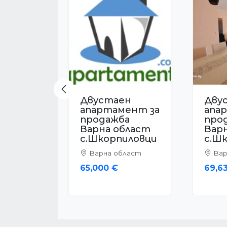
Previous
Двустаен
Дву
апартамент за
апа
продажба
про
Варна област
Вар
к.к.
к.к.
Св.Константи
Пяс
н и Елена
Вар
Варна област
89,0
217,000 €