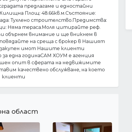
 сградата предлагаме и едностайни
лищна Площ: 48.66кв.м.Състояние:
рада: Тухлено строителство.Предимства:
: Няма тераса.Моля цитирайте реф.
Ви обърнем внимание и ще вникнем в
повядайте на среща с брокер в Нашият
и закупен имот Нашите клиенти
 за една годинаСАМ ХОУМ е агенция
одишен опит в сферата на недвижимите
тавим качествено обслужване, на което
ши клиенти
рна област