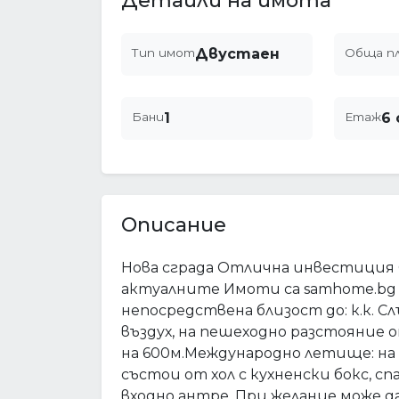
Детайли на имота
Тип имот
Двустаен
Обща п
Бани
1
Етаж
6 
Описание
Нова сграда Отлична инвестиция 
актуалните Имоти са samhome.bg 
непосредствена близост до: к.к. С
въздух, на пешеходно разстояние 
на 600м.Международно летище: на
състои от хол с кухненски бокс, с
входно антре. При желание може да