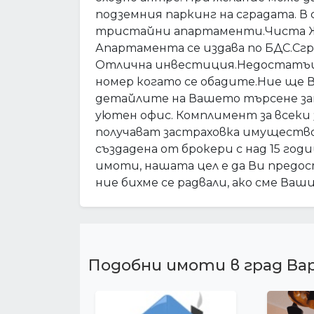
подземния паркинг на сградата. В
тристайни апартаменти.Чиста Жи
Апартамента се издава по БДС.Сг
Отлична инвестиция.Недостатъци
номер когато се обадите.Ние ще 
детайлите на Вашето търсене за
уютен офис. Комплимент за всек
получават застраховка имущество
създадена от брокери с над 15 г
имоти, нашата цел е да Ви предос
ние бихме се радвали, ако сме Ва
Подобни имоти в град Ва