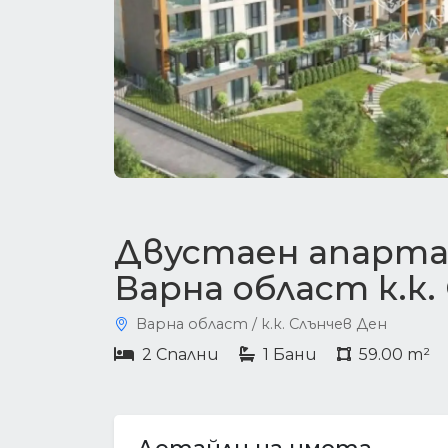
Двустаен апарта
Варна област к.к.
Варна област / к.к. Слънчев Ден
2 Спални
1 Бани
59.00 m²