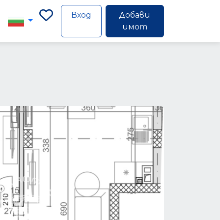
Вход
Добави
имот