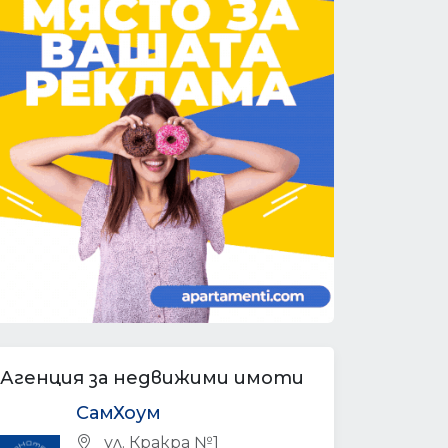
Агенция за недвижими имоти
СамХоум
ул. Кракра №1