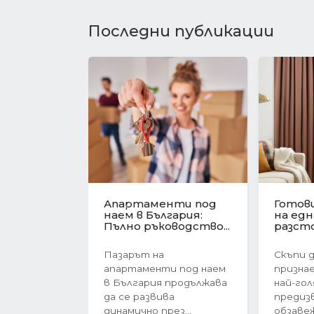
Последни публикации
Имотният пазар във
Револю
Варна в
ценит
Предишна
навечерието на
жилищ
еврозоната....
Българи
Имотният пазар във
През п
Варна преживява
тримес
период на интензивен
година