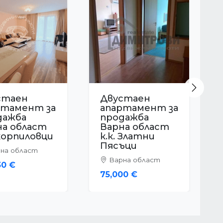
Next
стаен
Двустаен
ртамент за
апартамент за
дажба
продажба
на област
Варна област
 Златни
к.к.
ъци
Св.Константи
н и Елена
на област
Варна област
00 €
152,000 €