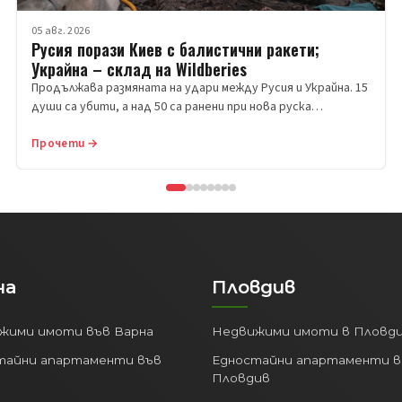
05 авг. 2026
Русия порази Киев с балистични ракети;
Украйна – склад на Wildberies
Продължава размяната на удари между Русия и Украйна. 15
души са убити, а над 50 са ранени при нова руска…
Прочети →
на
Пловдив
жими имоти във Варна
Недвижими имоти в Пловд
тайни апартаменти във
Едностайни апартаменти в
Пловдив