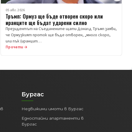
05 авг. 2026
Тръмп: Ормуз ще бъде отворен скоро или
иранците ще бъдат ударени силно
Президентът на Съединените щати Доналд Тръмп заяви,
че Ормузкият проток ще бъде отворен, „много скоро,
или пък (иранцит…
Прочети →
Бургас
ив
Недвижими имоти в Бургас
Едностайни апартаменти в
Бургас