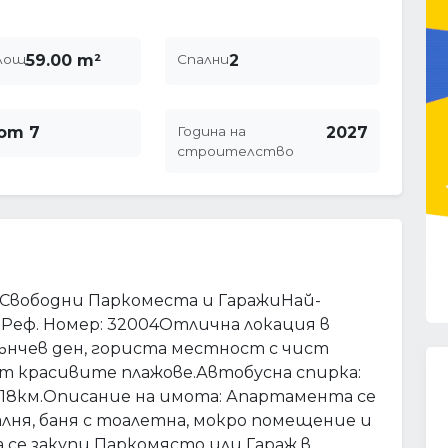
лощ
59.00 m²
Спални
2
от 7
Година на
2027
строителство
Свободни Паркоместа и ГаражиНай-
Реф. Номер: 32004Отлична локация в
лънчев ден, гориста местност с чист
от красивите плажове.Автобусна спирка:
 18км.Описание на имота: Апартамента се
палня, баня с тоалетна, мокро помещение и
 се закупи Паркомясто или Гараж в