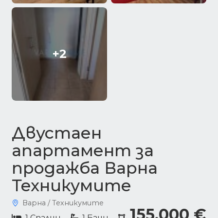
+2
Двустаен
апартамент за
продажба Варна
Техникумите
Варна / Техникумите
155,000 €
1 Спални
1 Бани