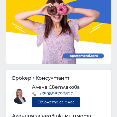
Брокер / Консултант
Алена Светлакова
+359898793820
Свържете се с нас
Агенция за недвижими имоти