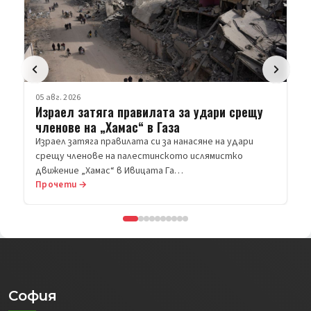
05 авг. 2026
Израел затяга правилата за удари срещу
членове на „Хамас“ в Газа
Израел затяга правилата си за нанасяне на удари
срещу членове на палестинското ислямистко
движение „Хамас“ в Ивицата Га…
Прочети →
София