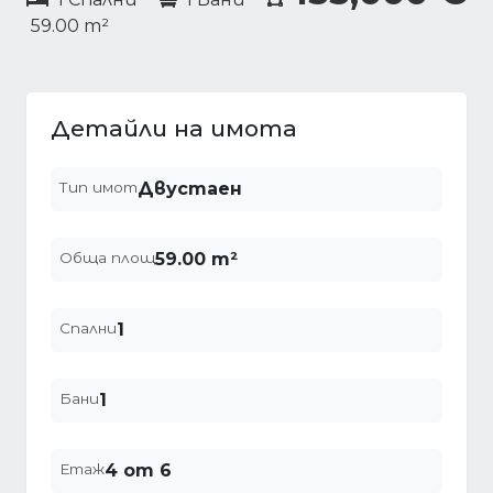
59.00 m²
Детайли на имота
Тип имот
Двустаен
Обща площ
59.00 m²
Спални
1
Бани
1
Етаж
4 от 6