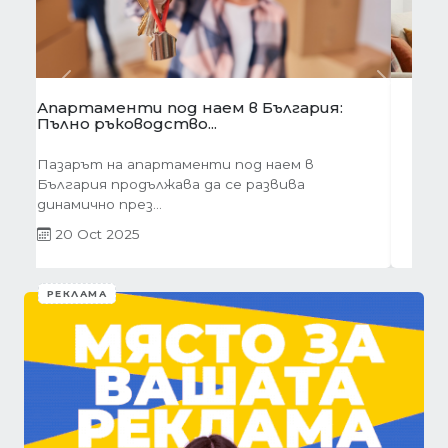
Предишна
Следва
Готови завеси за хол на една ръка
разстояние
Скъпи дами, нека си признаем, че понякога
най-голямото предизвикателство в
обзавеждането...
01 Oct 2025
РЕКЛАМА