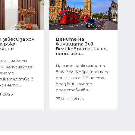
ционен скок в
Защо да изберете
е на
ново
Следваща
ата в
строителство?
я:...
Предимствата на...
оследния
Когато става въпрос
ечие на 2024
за покупка на жилище,
 жилищният
много хора
 България
инстинктивно се
невероятен...
насочват към...
r 2025
05 Mar 2025