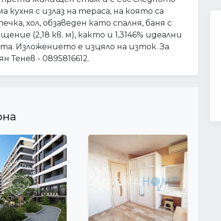
а кухня с излаз на тераса, на която са
ка, хол, обзаведен като спалня, баня с
ние (2,18 кв. м), както и 1,3146% идеални
а. Изложението е изцяло на изток. За
 Тенев - 0895816612.
рна