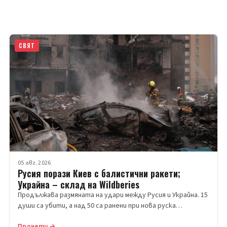
СВЯТ
05 авг. 2026
Русия порази Киев с балистични ракети;
Украйна – склад на Wildberies
Продължава размяната на удари между Русия и Украйна. 15
души са убити, а над 50 са ранени при нова руска…
Прочети →