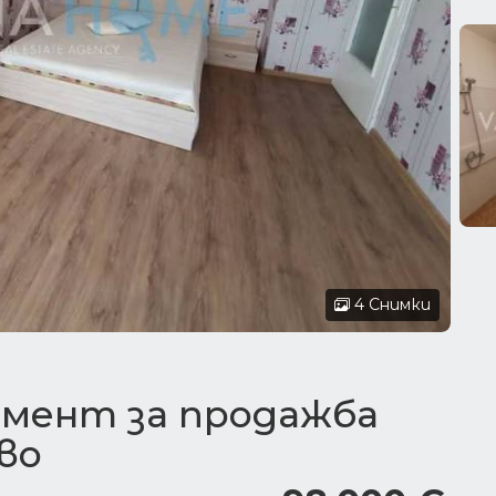
4 Снимки
мент за продажба
во