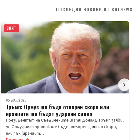
ПОСЛЕДНИ НОВИНИ ОТ BULNEWS
СВЯТ
05 авг. 2026
Тръмп: Ормуз ще бъде отворен скоро или
иранците ще бъдат ударени силно
Президентът на Съединените щати Доналд Тръмп заяви,
че Ормузкият проток ще бъде отворен, „много скоро,
или пък (иранцит…
Прочети →