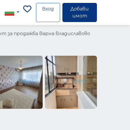
Вход
Добави
имот
т за продажба Варна Владиславово