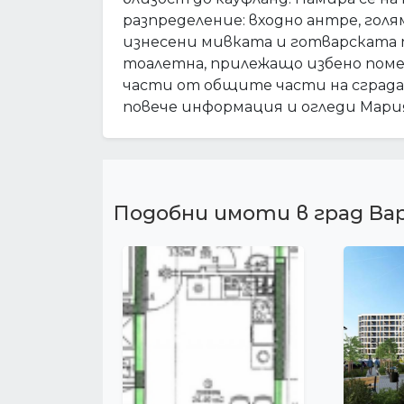
разпределение: входно антре, голям
изнесени мивката и готварската печ
тоалетна, прилежащо избено помеще
части от общите части на сградат
повече информация и огледи Мариян
Подобни имоти в град Ва