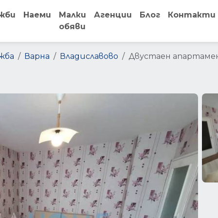
жби
Наеми
Малки
Агенции
Блог
Контакти
обяви
жба
Варна
Владиславово
Двустаен апартамен