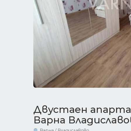
Двустаен апарта
Варна Владиславо
Варна / Владиславово