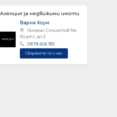
Агенция за недвижими имоти
Варна Хоум
Генерал Столетов No
92,ет.1, ап.3
0878 606 185
Свържете се с нас