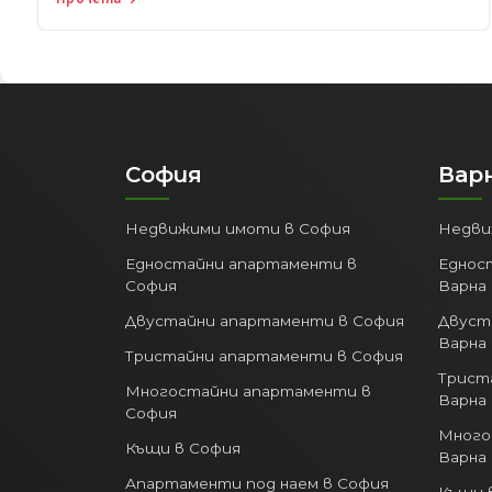
София
Вар
Недвижими имоти в София
Недви
Едностайни апартаменти в
Еднос
София
Варна
Двустайни апартаменти в София
Двуст
Варна
Тристайни апартаменти в София
Трист
Многостайни апартаменти в
Варна
София
Много
Къщи в София
Варна
Апартаменти под наем в София
Къщи 