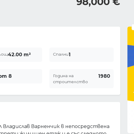
98,000 €
лощ
42.00 m²
Спални
1
от 8
Година на
1980
строителство
л Владислав Варненчик в непосредствена
а трети жилищен етаж и е със следното