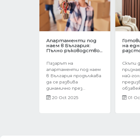
Имотният пазар във
Револю
Варна в
ценит
Предишна
навечерието на
жилищ
еврозоната....
Българи
Имотният пазар във
През п
Варна преживява
тримес
период на интензивен
година
растеж в навечерието
пазар в
на...
бележи 
27 Jun 2025
21 Ap