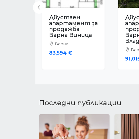
Previous
Двустаен
Дву
апартамент за
апа
продажба
про
Варна
Вар
Владиславово
Вар
Варна
129,
72,000 €
Последни публикации