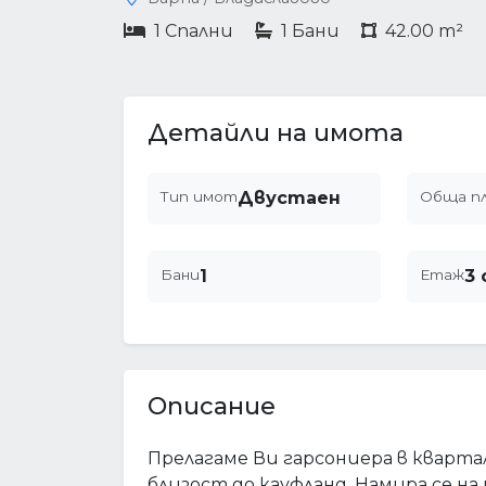
1 Спални
1 Бани
42.00 m²
Детайли на имота
Тип имот
Двустаен
Обща п
Бани
1
Етаж
3 
Описание
Прелагаме Ви гарсониера в кварта
близост до кауфланд. Намира се н