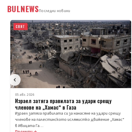
BULNEWS
Последни новини
СВЯТ
05 авг. 2026
Израел затяга правилата за удари срещу
членове на „Хамас“ в Газа
Израел затяга правилата си за нанасяне на удари срещу
членове на палестинското ислямистко движение „Хамас“
в Ивицата Га…
Прочети →