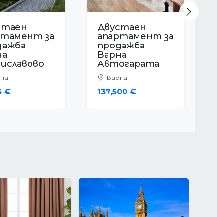
Next
стаен
Двустаен
ртамент за
апартамент за
дажба
продажба
на Виница
Варна Виница
на
Варна
000 €
57,800 €