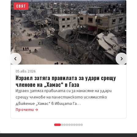
СВЯТ
05 авг. 2026
Израел затяга правилата за удари срещу
членове на „Хамас“ в Газа
Израел затяга правилата си за нанасяне на удари
срещу членове на палестинското ислямистко
движение „Хамас“ в Ивицата Га…
Прочети →