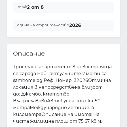
Етаж
2 от 8
Година на строителство
2026
Описание
Тристаен апартамент в новострояща
се сграда Най- актуалните Имоти са
samhome.bg Реф. Номер: 32026Отлична
локация в непосредствена близост
до: Джъмбо, кметство
ВладиславовоАвтобусна спирка: 50
метраМеждународно летище: 4
километраОписание на имота: На
чиста жилищна площ от 75.67 кв.м.