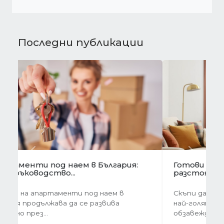
Последни публикации
Предишна
Следва
Готови завеси за хол на една ръка
разстояние
Скъпи дами, нека си признаем, че понякога
най-голямото предизвикателство в
обзавеждането...