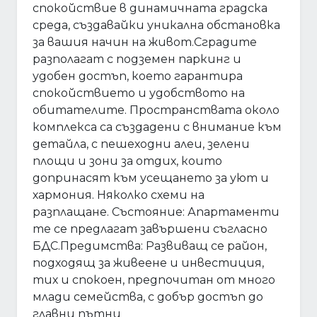
спокойствие в динамичната градска
среда, създавайки уникална обстановка
за вашия начин на живот.Сградите
разполагат с подземен паркинг и
удобен достъп, което гарантира
спокойствието и удобството на
обитателите. Пространствата около
комплекса са създадени с внимание към
детайла, с пешеходни алеи, зелени
площи и зони за отдих, които
допринасят към усещането за уют и
хармония. Няколко схеми на
разплащане. Състояние: Апартаменти
те се предлагат завършени съгласно
БДС.Предимства: Развиващ се район,
подходящ за живеене и инвестиция,
тих и спокоен, предпочитан от много
млади семейства, с добър достъп до
главни пътни