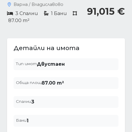
Варна / Владиславово
91,015 €
3 Спални
1 Бани
87.00 m²
Детайли на имота
Тип имот
Двустаен
Обща площ
87.00 m²
Спални
3
Бани
1