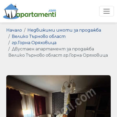
Начало
Недвижими имоти за продажба
Велико Търново област
гр.Горна Оряховица
Двустаен апартамент за продажба
Велико Търново област гр.Горна Оряховица