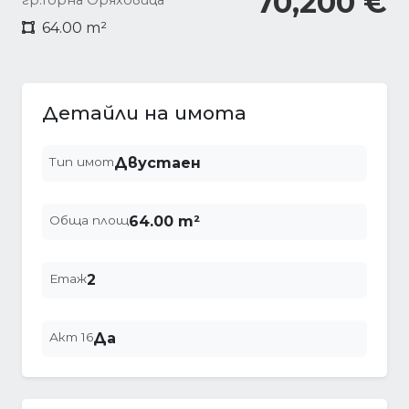
70,200 €
гр.Горна Оряховица
64.00 m²
Детайли на имота
Тип имот
Двустаен
Обща площ
64.00 m²
Етаж
2
Акт 16
Да