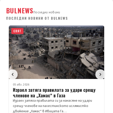
BULNEWS
Последни новини
ПОСЛЕДНИ НОВИНИ ОТ BULNEWS
СВЯТ
05 авг. 2026
Израел затяга правилата за удари срещу
членове на „Хамас“ в Газа
Израел затяга правилата си за нанасяне на удари
срещу членове на палестинското ислямистко
движение „Хамас“ в Ивицата Га…