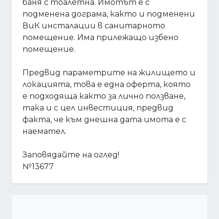
баня с тоалетна. Имотът е с
подменена дограма, както и подменени
ВиК инсталации в санитарното
помещение. Има прилежащо избено
помещение.
Предвид параметрите на жилището и
локацията, това е една оферта, която
е подходяща както за лично ползване,
така и с цел инвестиция, предвид
факта, че към днешна дата имота е с
наемател.
Заповядайте на оглед!
№13677