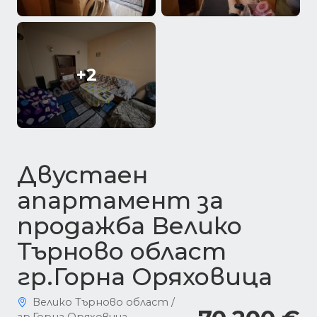
+2
Двустаен
апартамент за
продажба Велико
Търново област
гр.Горна Оряховица
Велико Търново област /