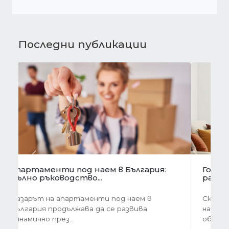
Последни публикации
Предишна
Следва
Готови завеси за хол на една ръка
разстояние
Скъпи дами, нека си признаем, че понякога
най-голямото предизвикателство в
обзавеждането...