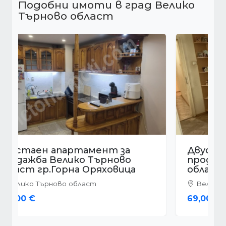
Подобни имоти в град Велико
Търново област
Двустаен апартамент за
продажба Велико Търново
област гр.Горна Оряховица
Велико Търново област
69,000 €