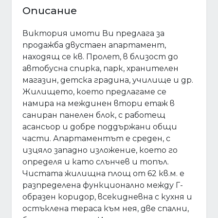
Описание
Виктория имоти Ви предлага за
продажба двустаен апартамент,
находящ се кв. Пролет, в близост до
автобусна спирка, парк, хранителен
магазин, детска градина, училище и др.
Жилището, което предлагаме се
намира на междинен втори етаж в
саниран панелен блок, с работещ
асансьор и добре поддържани общи
части. Апартаментът е среден, с
изцяло западно изложение, което го
определя и като слънчев и топъл.
Чистата жилищна площ от 62 кв.м. е
разпределена функционално между Г-
образен коридор, всекидневна с кухня и
остъклена тераса към нея, две спални,