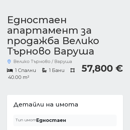
Едностаен
апартамент за
продажба Велико
Търново Варуша
Велико Търново / Варуша
57,800 €
1 Спални
1 Бани
40.00 m²
Детайли на имота
Тип имот
Едностаен