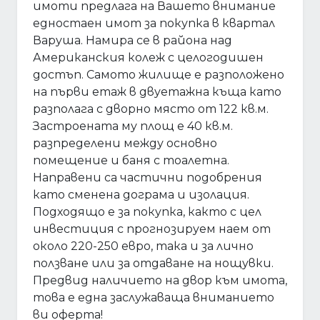
имоти предлага на Вашето внимание
едностаен имот за покупка в квартал
Варуша. Намира се в района над
Американския колеж с целогодишен
достъп. Самото жилище е разположено
на първи етаж в двуетажна къща като
разполага с дворно място от 122 кв.м.
Застроената му площ е 40 кв.м.
разпределени между основно
помещение и баня с тоалетна.
Направени са частични подобрения
като сменена дограма и изолация.
Подходящо е за покупка, както с цел
инвестиция с прогнозируем наем от
около 220-250 евро, така и за лично
ползване или за отдаване на нощувки.
Предвид наличието на двор към имота,
това е една заслужаваща вниманието
ви оферта!