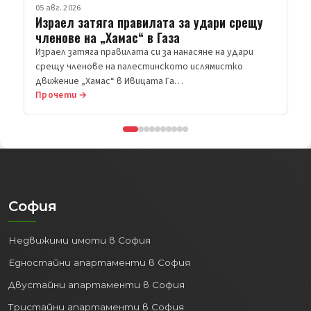
05 авг. 2026
Израел затяга правилата за удари срещу
членове на „Хамас“ в Газа
Израел затяга правилата си за нанасяне на удари
срещу членове на палестинското ислямистко
движение „Хамас“ в Ивицата Га…
Прочети →
София
Недвижими имоти в София
Едностайни апартаменти в София
Двустайни апартаменти в София
Тристайни апартаменти в София