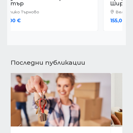
Широк център
Велико Търново
155,000 €
Последни публикации
Предишна
Следва