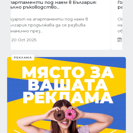
Готови завеси за хол на една ръка
разстояние
Скъпи дами, нека си признаем, че понякога
най-голямото предизвикателство в
обзавеждането...
01 Oct 2025
РЕКЛАМА