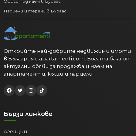
Офиси под наем в Бургас
Парцели и терени в Бургас
Открийте най-добрите недвижими имоти
в България с apartamenti.com. Богата база от
актуални обяви за продажба и наем на
апартаменти, къщи и парцели.
Бързи линкове
Агенции