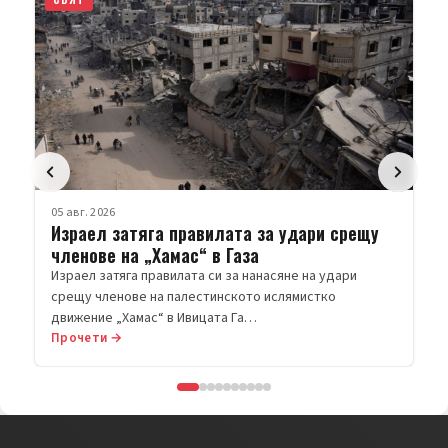
05 авг. 2026
Израел затяга правилата за удари срещу
членове на „Хамас“ в Газа
Израел затяга правилата си за нанасяне на удари
срещу членове на палестинското ислямистко
движение „Хамас“ в Ивицата Га…
Прочети →