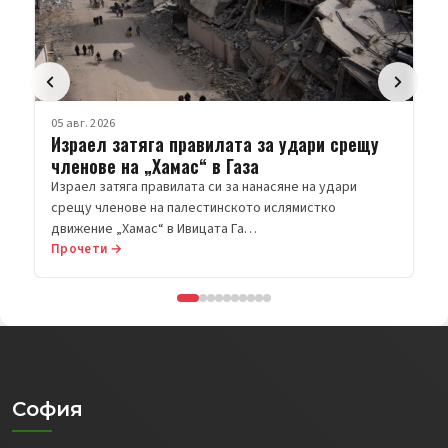
05 авг. 2026
Израел затяга правилата за удари срещу
членове на „Хамас“ в Газа
Израел затяга правилата си за нанасяне на удари
срещу членове на палестинското ислямистко
движение „Хамас“ в Ивицата Га…
Прочети →
София