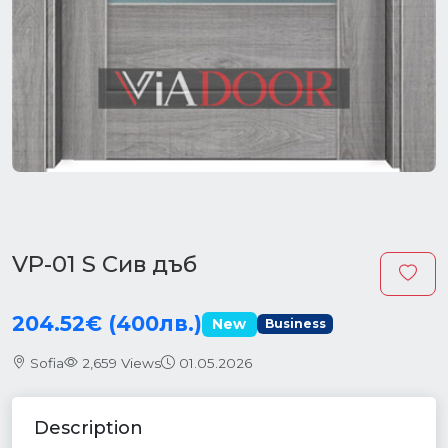
VP-01 S Сив дъб
204.52€ (400лв.)
New
Business
Sofia
2,659 Views
01.05.2026
Description