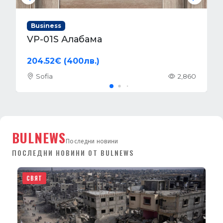
Business
VIA Гри меше гладко PVC
240€ (469.4лв.)
Sofia
2,118
BULNEWS
Последни новини
ПОСЛЕДНИ НОВИНИ ОТ BULNEWS
СВЯТ