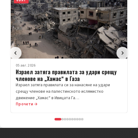
05 авг. 2026
Израел затяга правилата за удари срещу
членове на „Хамас“ в Газа
Израел затяга правилата си за нанасяне на удари
срещу членове на палестинското ислямистко
движение „Хамас“ в Ивицата Га…
Прочети →