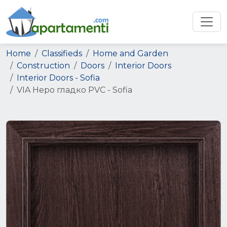
Home
Classifieds
Home and Garden
Construction
Doors
Interior Doors
Interior Doors - Sofia
VIA Неро гладко PVC - Sofia