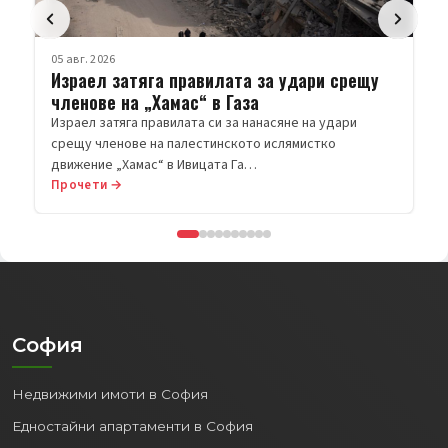
05 авг. 2026
Израел затяга правилата за удари срещу
членове на „Хамас“ в Газа
Израел затяга правилата си за нанасяне на удари
срещу членове на палестинското ислямистко
движение „Хамас“ в Ивицата Га…
Прочети →
София
Недвижими имоти в София
Едностайни апартаменти в София