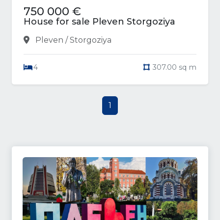
750 000 €
House for sale Pleven Storgoziya
Pleven / Storgoziya
4
307.00 sq m
1