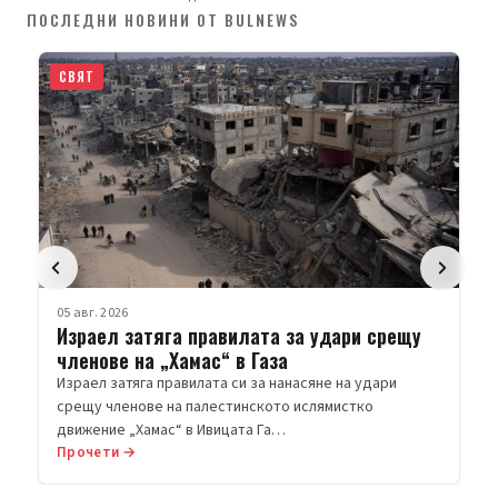
ПОСЛЕДНИ НОВИНИ ОТ BULNEWS
СВЯТ
05 авг. 2026
Израел затяга правилата за удари срещу
членове на „Хамас“ в Газа
Израел затяга правилата си за нанасяне на удари
срещу членове на палестинското ислямистко
движение „Хамас“ в Ивицата Га…
Прочети →