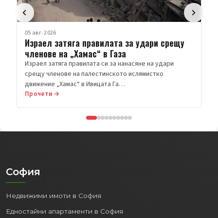
05 авг. 2026
Израел затяга правилата за удари срещу
членове на „Хамас“ в Газа
Израел затяга правилата си за нанасяне на удари
срещу членове на палестинското ислямистко
движение „Хамас“ в Ивицата Га…
Прочети →
София
Недвижими имоти в София
Едностайни апартаменти в София