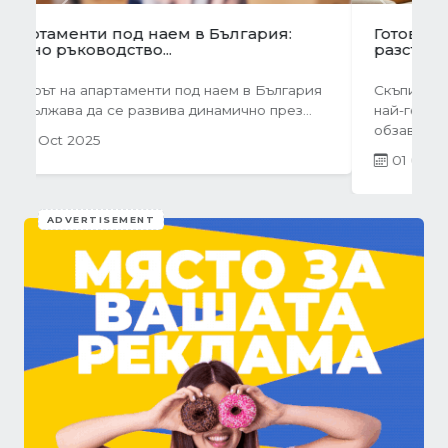
Previous
Next
Готови завеси за хол на една ръка
разстояние
Скъпи дами, нека си признаем, че понякога
най-голямото предизвикателство в
обзавеждането...
01 Oct 2025
ADVERTISEMENT