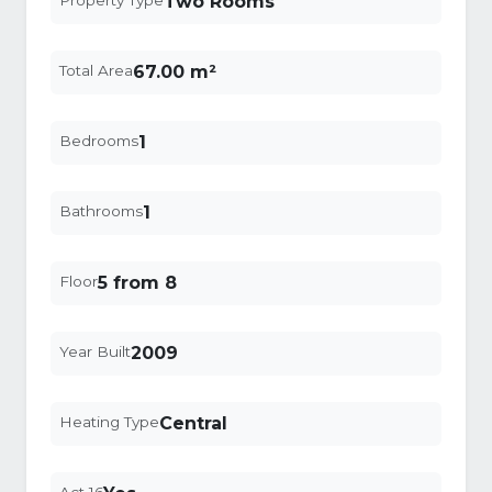
Property Type
Two Rooms
Total Area
67.00 m²
Bedrooms
1
Bathrooms
1
Floor
5 from 8
Year Built
2009
Heating Type
Central