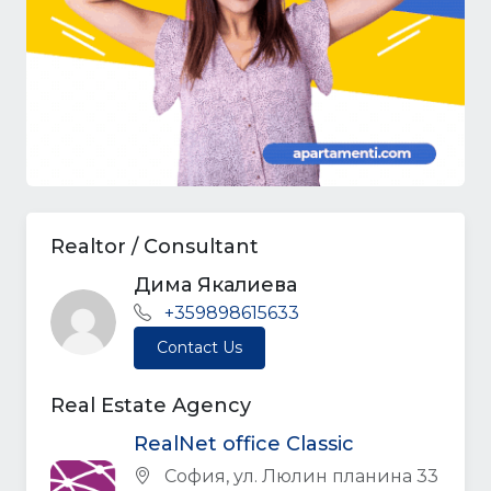
Realtor / Consultant
Дима Якалиева
+359898615633
Contact Us
Real Estate Agency
RealNet office Classic
София, ул. Люлин планина 33