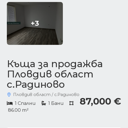
+3
Къща за продажба
Пловдив област
с.Радиново
Пловдив област / с.Радиново
87,000 €
1 Спални
1 Бани
86.00 m²