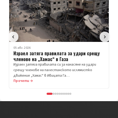
05 авг. 2026
Израел затяга правилата за удари срещу
членове на „Хамас“ в Газа
Израел затяга правилата си за нанасяне на удари
срещу членове на палестинското ислямистко
движение „Хамас“ в Ивицата Га…
Прочети →