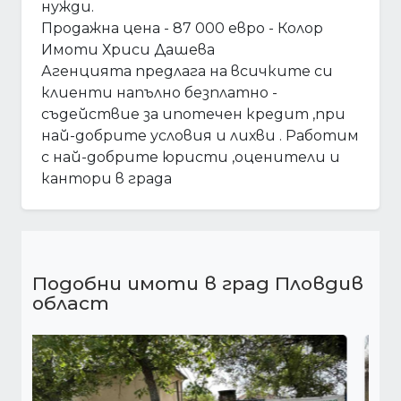
нужди.
Продажна цена - 87 000 евро - Колор
Имоти Хриси Дашева
Агенцията предлага на всичките си
клиенти напълно безплатно -
съдействие за ипотечен кредит ,при
най-добрите условия и лихви . Работим
с най-добрите юристи ,оценители и
кантори в града
Подобни имоти в град Пловдив
област