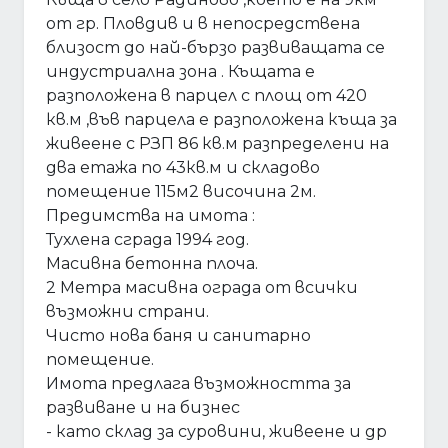
от гр. Пловдив и в непосредствена
близост до най-бързо развиващата се
индустриална зона . Къщата е
разположена в парцел с площ от 420
кв.м ,във парцела е разположена къща за
живеене с РЗП 86 кв.м разпределени на
два етажа по 43кв.м и складово
помещение 115м2 височина 2м.
Предимства на имота :
Тухлена сграда 1994 год.
Масивна бетонна плоча.
2 Метра масивна ограда от всички
възможни страни.
Чисто нова баня и санитарно
помещение.
Имота предлага възможността за
развиване и на бизнес
- като склад за суровини, живеене и др