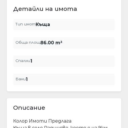
Детайли на имота
Тип имот
Къща
Обща площ
86.00 m²
Спални
1
Бани
1
Описание
Колор Имоти Предлага
Къща в село Радиново ,което е на 9км