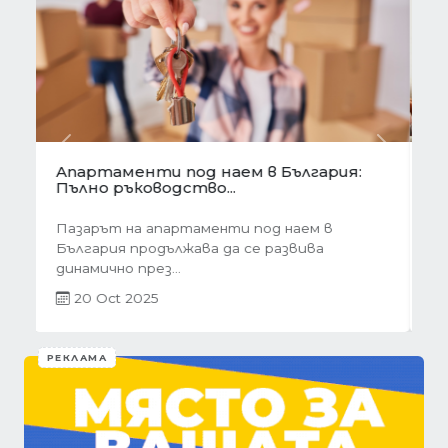
Предишна
Следва
Готови завеси за хол на една ръка
разстояние
Скъпи дами, нека си признаем, че понякога
най-голямото предизвикателство в
обзавеждането...
01 Oct 2025
РЕКЛАМА