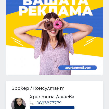
Брокер / Консултант
Христина Дашева
0893877779