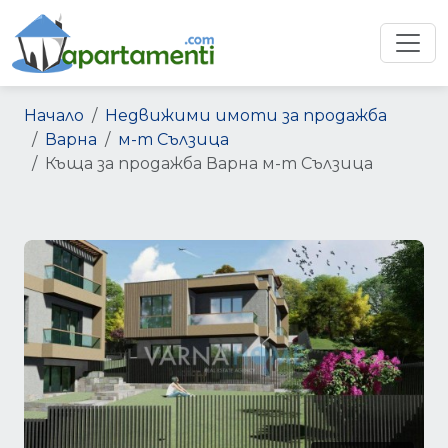
Начало
Недвижими имоти за продажба
Варна
м-т Сълзица
Къща за продажба Варна м-т Сълзица