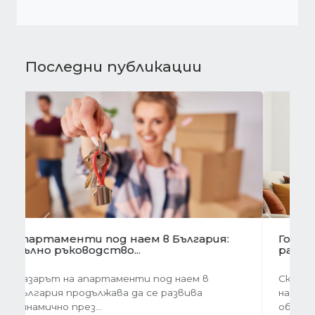
Последни публикации
Предишна
Следва
Готови завеси за хол на една ръка
разстояние
Скъпи дами, нека си признаем, че понякога
най-голямото предизвикателство в
обзавеждането...