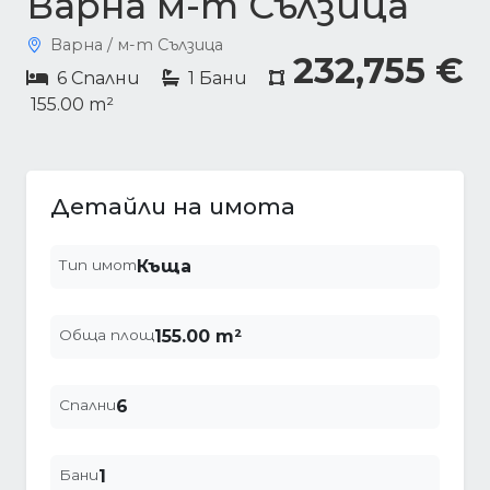
Варна м-т Сълзица
Варна / м-т Сълзица
232,755 €
6 Спални
1 Бани
155.00 m²
Детайли на имота
Тип имот
Къща
Обща площ
155.00 m²
Спални
6
Бани
1