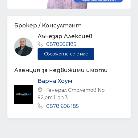
Брокер / Консултант
Лъчезар Алексиев
0878606185
Свържете се с нас
Агенция за недвижими имоти
Варна Хоум
Генерал Столетов No
92,ет.1, ап.3
0878 606 185