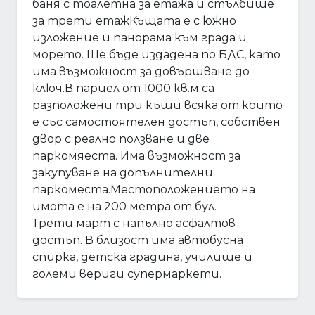
баня с тоалетна за етажа и стълбище
за трети етажКъщата е с южно
изложение и панорама към града и
морето. Ще бъде издадена по БДС, като
има възможност за довършване до
ключ.В парцел от 1000 кв.м са
разположени три къщи всяка от които
е със самостоятелен достъп, собствен
двор с реално ползване и две
паркомяеста. Има възможност за
закупуване на допълнителни
паркоместа.Местоположението на
имота е на 200 метра от бул.
Трети март с напълно асфалтов
достъп. В близост има автобусна
спирка, детска градина, училище и
големи вериги супермаркети.