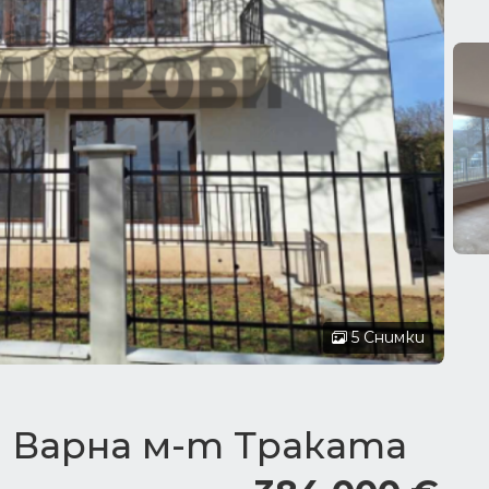
5 Снимки
 Варна м-т Траката