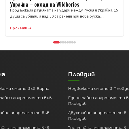
Украйна – склад на Wildberies
Продължава размяната на удари между Русия и Украйна. 15
души са убити, а над 50 са ранени при нова руска…
Прочети →
на
Пловдив
жими имоти във Варна
Недвижими имоти в Пловд
тайни апартаменти във
Едностайни апартаменти в
Пловдив
айни апартаменти във
Двустайни апартаменти в
Пловдив
айни апартаменти във
Тристайни апартаменти в