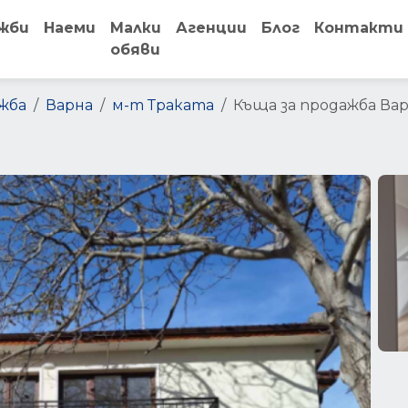
жби
Наеми
Малки
Агенции
Блог
Контакти
обяви
жба
Варна
м-т Траката
Къща за продажба Ва