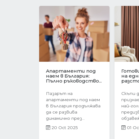
Имотният пазар във
Револю
Варна в
ценит
Предишна
навечерието на
жилищ
еврозоната....
Българи
Имотният пазар във
През п
Варна преживява
тримес
период на интензивен
година
растеж в навечерието
пазар в
на...
бележи 
27 Jun 2025
21 Ap