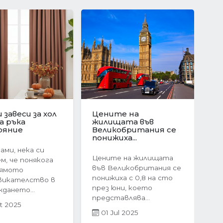
ционен скок в
Защо да изберете
е на
ново
Следваща
ата в
строителство?
я:...
Предимствата на...
оследния
Когато става въпрос
ечие на 2024
за покупка на жилище,
 жилищният
много хора
 България
инстинктивно се
невероятен...
насочват към...
r 2025
05 Mar 2025