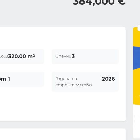
384,000 €
лощ
320.00 m²
Спални
3
от 1
Година на
2026
строителство