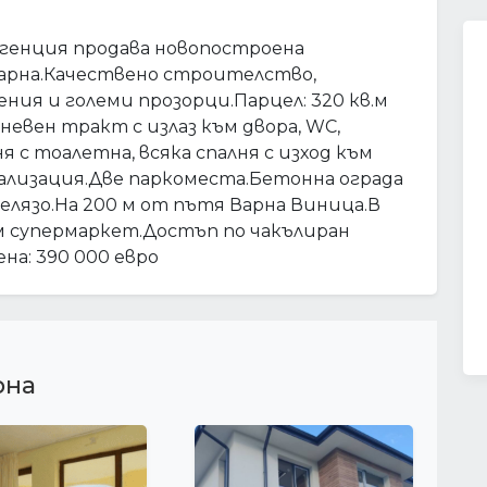
енция продава новопостроена
 Варна.Качествено строителство,
ния и големи прозорци.Парцел: 320 кв.м
 дневен тракт с излаз към двора, WC,
я с тоалетна, всяка спалня с изход към
нализация.Две паркоместа.Бетонна ограда
елязо.На 200 м от пътя Варна Виница.В
ям супермаркет.Достъп по чакълиран
ена: 390 000 евро
рна