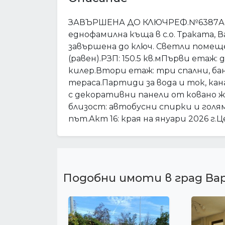
ЗАВЪРШЕНА ДО КЛЮЧРЕФ.№6387Аг
еднофамилна къща в с.о. Траката,
завършена до ключ. Светли помеще
(равен).РЗП: 150.5 кв.мПърви етаж:
килер.Втори етаж: три спални, бан
тераса.Партиди за вода и ток, ка
с декоративни панели от ковано ж
близост: автобусни спирки и гол
път.Акт 16: края на януари 2026 г.Ц
Подобни имоти в град Ва