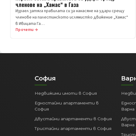
членове на „Хамас“ в Газа
Израел затяга правилата си за нанасяне на удари срещу
членове на палестинското ислямистко движение „Хамас“
в Ивицата Га…
Прочети →
София
Вар
Недвижими имоти в София
Недви
Едностайни апартаменти в
Еднос
София
Варна
Двустайни апартаменти в София
Двуст
Варна
Тристайни апартаменти в София
Трист