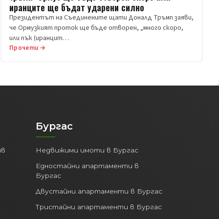
иранците ще бъдат ударени силно
Президентът на Съединените щати Доналд Тръмп заяви,
че Ормузкият проток ще бъде отворен, „много скоро,
или пък (иранцит…
Прочети →
Бургас
ив
Недвижими имоти в Бургас
Едностайни апартаменти в
Бургас
Двустайни апартаменти в Бургас
Тристайни апартаменти в Бургас