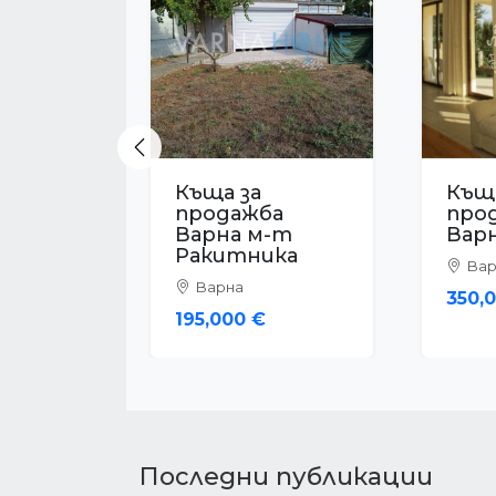
Previous
Къща за
Къща
продажба
про
Варна Център
Вар
Варна
Вар
399,990 €
465,
Последни публикации