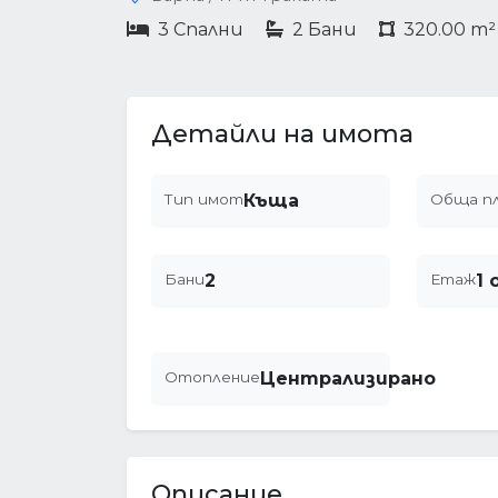
3 Спални
2 Бани
320.00 m²
Детайли на имота
Тип имот
Къща
Обща п
Бани
2
Етаж
1 
Отопление
Централизирано
Описание