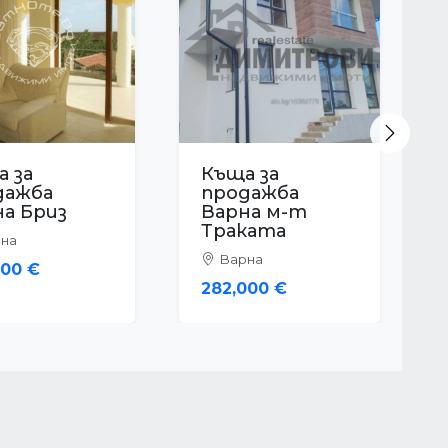
Next
 за
Къща за
дажба
продажба
на Виница
Варна м-т
Евксиноград
на
Варна
000 €
329,000 €