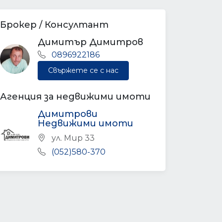
Брокер / Консултант
Димитър Димитров
0896922186
Свържете се с нас
Агенция за недвижими имоти
Димитрови
Недвижими имоти
ул. Мир 33
(052)580-370