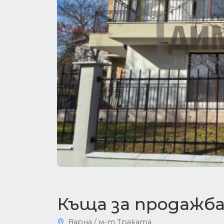
Къща за продажба
Варна / м-т Траката