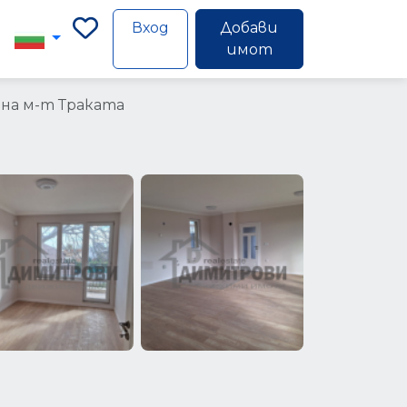
Вход
Добави
имот
рна м-т Траката