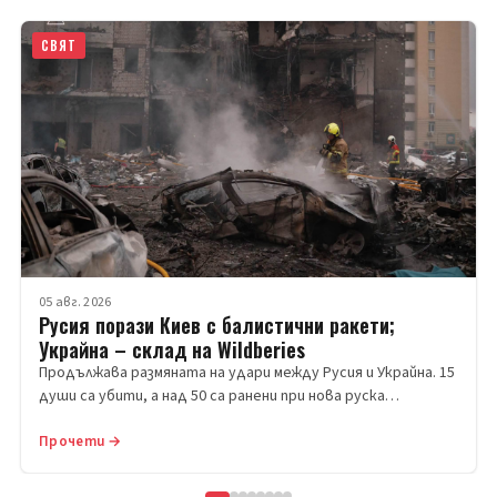
СВЯТ
05 авг. 2026
Русия порази Киев с балистични ракети;
Украйна – склад на Wildberies
Продължава размяната на удари между Русия и Украйна. 15
души са убити, а над 50 са ранени при нова руска…
Прочети →