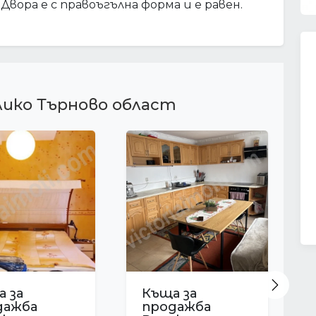
 Двора е с правоъгълна форма и е равен.
лико Търново област
Next
 за
Къща за
дажба
продажба