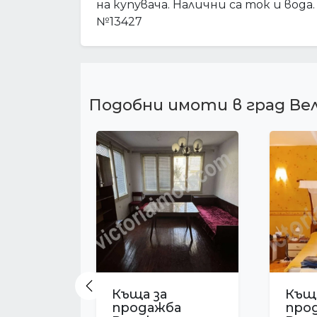
на купувача. Налични са ток и вода.
№13427
Подобни имоти в град Ве
Previous
Къща за
Къща
продажба
про