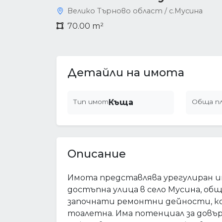
Велико Търново област / с.Мусина
70.00 m²
Детайли на имота
Тип имот
Къща
Обща п
Описание
Имота представлява урегулиран им
достъпна улица в село Мусина, общ
започнати ремонтни дейности, ко
тоалетна. Има потенциал за дов