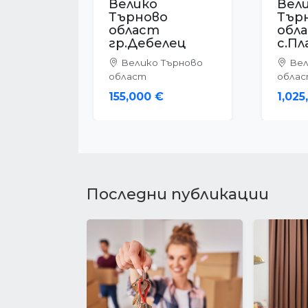
Велико
Вел
Търново
Тър
област
обл
с.Обединение
с.Ар
Велико Търново
Вел
област
обла
13,800 €
42,0
Последни публикации