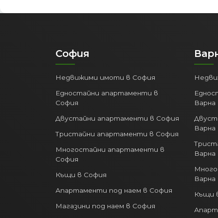
София
Вар
Недвижими имоти в София
Недви
Едностайни апартаменти в
Еднос
София
Варна
Двустайни апартаменти в София
Двуст
Варна
Тристайни апартаменти в София
Трист
Многостайни апартаменти в
Варна
София
Много
Къщи в София
Варна
Апартаменти под наем в София
Къщи 
Магазини под наем в София
Апарт