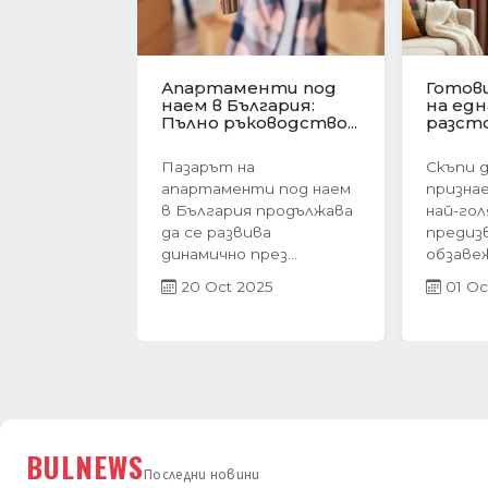
Имотният пазар във
Револю
Варна в
ценит
Предишна
навечерието на
жилищ
еврозоната....
Българи
Имотният пазар във
През п
Варна преживява
тримес
период на интензивен
година
растеж в навечерието
пазар в
на...
бележи 
27 Jun 2025
21 Ap
BULNEWS
Последни новини