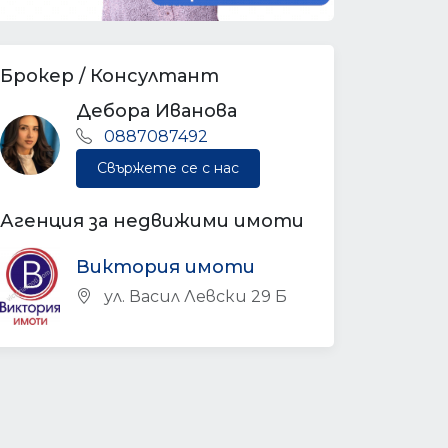
Брокер / Консултант
Дебора Иванова
0887087492
Свържете се с нас
Агенция за недвижими имоти
Виктория имоти
ул. Васил Левски 29 Б