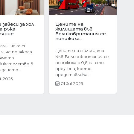
ционен скок в
Защо да изберете
е на
ново
Следваща
ата в
строителство?
я:...
Предимствата на...
оследния
Когато става въпрос
ечие на 2024
за покупка на жилище,
 жилищният
много хора
 България
инстинктивно се
невероятен...
насочват към...
r 2025
05 Mar 2025