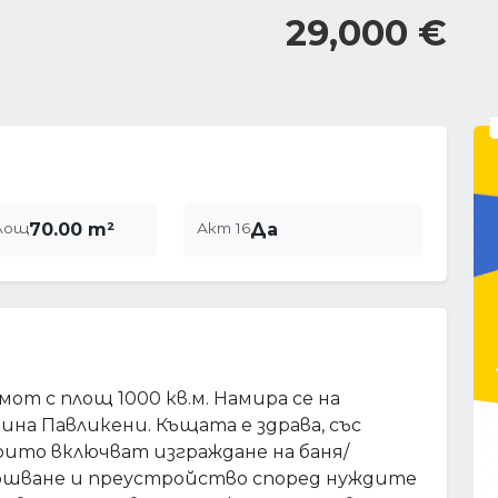
29,000 €
лощ
70.00 m²
Акт 16
Да
от с площ 1000 кв.м. Намира се на
ина Павликени. Къщата е здрава, със
ито включват изграждане на баня/
ършване и преустройство според нуждите