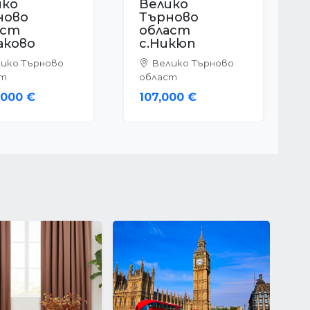
ико
Велико
ново
Търново
аст
област
банаси
с.Габровци
ико Търново
Велико Търново
ст
област
00 €
27,098 €