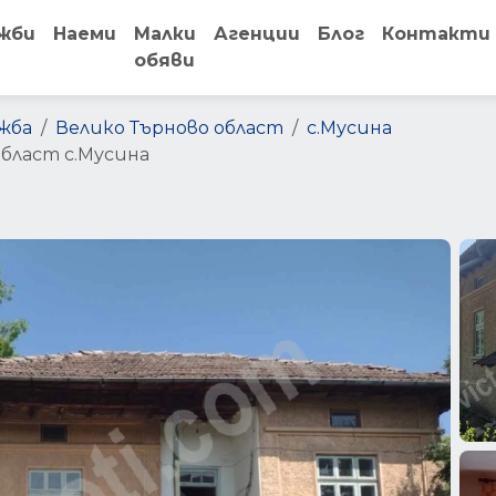
жби
Наеми
Малки
Агенции
Блог
Контакти
обяви
жба
Велико Търново област
с.Мусина
област с.Мусина