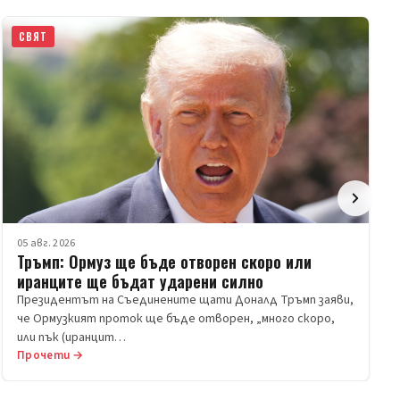
СВЯТ
05 авг. 2026
Тръмп: Ормуз ще бъде отворен скоро или
иранците ще бъдат ударени силно
Президентът на Съединените щати Доналд Тръмп заяви,
че Ормузкият проток ще бъде отворен, „много скоро,
или пък (иранцит…
Прочети →