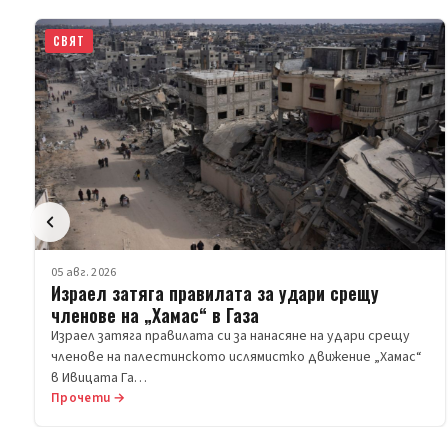
СВЯТ
05 авг. 2026
Израел затяга правилата за удари срещу
членове на „Хамас“ в Газа
Израел затяга правилата си за нанасяне на удари срещу
членове на палестинското ислямистко движение „Хамас“
в Ивицата Га…
Прочети →