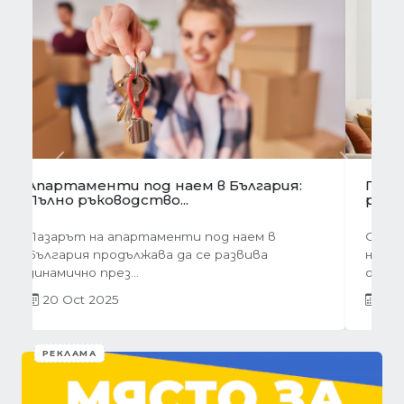
Предишна
Следва
Готови завеси за хол на една ръка
разстояние
Скъпи дами, нека си признаем, че понякога
най-голямото предизвикателство в
обзавеждането...
01 Oct 2025
РЕКЛАМА