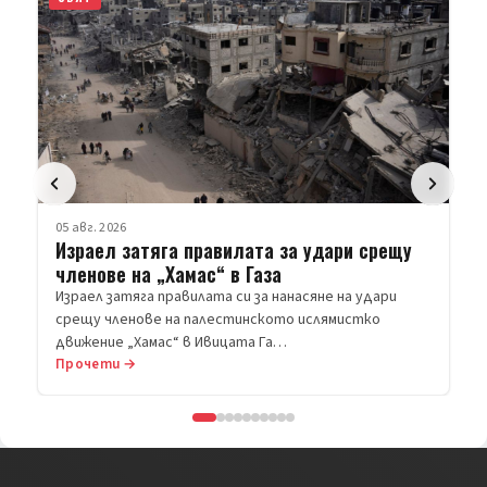
05 авг. 2026
Израел затяга правилата за удари срещу
членове на „Хамас“ в Газа
Израел затяга правилата си за нанасяне на удари
срещу членове на палестинското ислямистко
движение „Хамас“ в Ивицата Га…
Прочети →