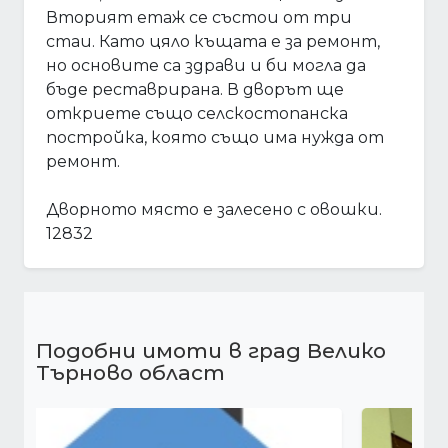
Вторият етаж се състои от три
стаи. Като цяло къщата е за ремонт,
но основите са здрави и би могла да
бъде реставрирана. В дворът ще
откриете също селскостопанска
постройка, която също има нужда от
ремонт.
Дворното място е залесено с овошки.
12832
Подобни имоти в град Велико
Търново област