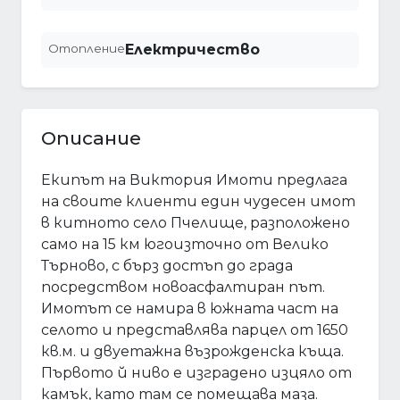
Отопление
Електричество
Описание
Екипът на Виктория Имоти предлага
на своите клиенти един чудесен имот
в китното село Пчелище, разположено
само на 15 км югоизточно от Велико
Търново, с бърз достъп до града
посредством новоасфалтиран път.
Имотът се намира в южната част на
селото и представлява парцел от 1650
кв.м. и двуетажна възрожденска къща.
Първото й ниво е изградено изцяло от
камък, като там се помещава маза.