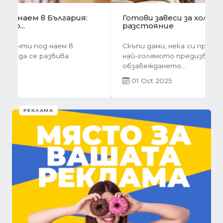
Предишна
Следва
Готови завеси за хол на една ръка
разстояние
Скъпи дами, нека си признаем, че понякога
най-голямото предизвикателство в
обзавеждането...
01 Oct 2025
РЕКЛАМА