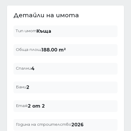
Детайли на имота
Тип имот
Къща
Обща площ
188.00 m²
Спални
4
Бани
2
Етаж
2 от 2
Година на строителство
2026