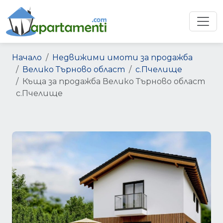
Начало
Недвижими имоти за продажба
Велико Търново област
с.Пчелище
Къща за продажба Велико Търново област
с.Пчелище