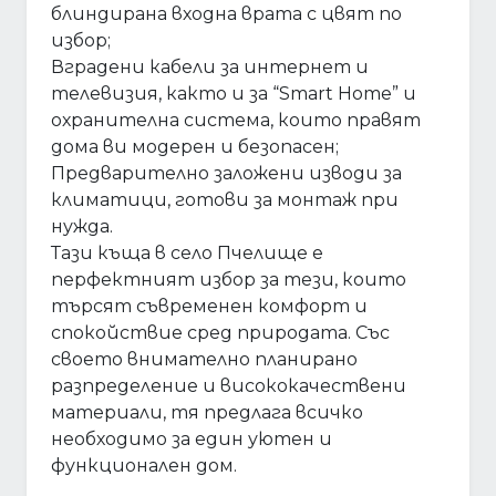
блиндирана входна врата с цвят по
избор;
Вградени кабели за интернет и
телевизия, както и за “Smart Home” и
охранителна система, които правят
дома ви модерен и безопасен;
Предварително заложени изводи за
климатици, готови за монтаж при
нужда.
Тази къща в село Пчелище е
перфектният избор за тези, които
търсят съвременен комфорт и
спокойствие сред природата. Със
своето внимателно планирано
разпределение и висококачествени
материали, тя предлага всичко
необходимо за един уютен и
функционален дом.