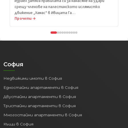
Израел затяга правилата си за нанасяне на удари
срещу членове на палестинското ислямистко
движение „Хамас“ в Ивицата Га…
Прочети →
София
Недвижими имоти в София
Едностайни апартаменти в София
Двустайни апартаменти в София
Тристайни апартаменти в София
Многостайни апартаменти в София
Къщи в София