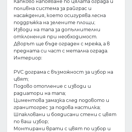
Капково напояване по цялата ограда и
поливна система за райграс и
насаждения, което осигурява лесна
поддръжка на зелените площи;
Изводи на тапа за допълнителни
отклонения при необходимост.
Дворът ще бъде ограден с мрежа, а в
предната си част с метална ограда.
Интериор:
PVC дограма с възможност за избор на
цвят;
Подово отопление с изводи и
радиатори на тапа;
Циментова замазка след подовото и
гранитогрес за подова настилка;
Шпакловани и боядисани стени с цвят
по ваш избор;
Монтирани врати с цвят по избор и