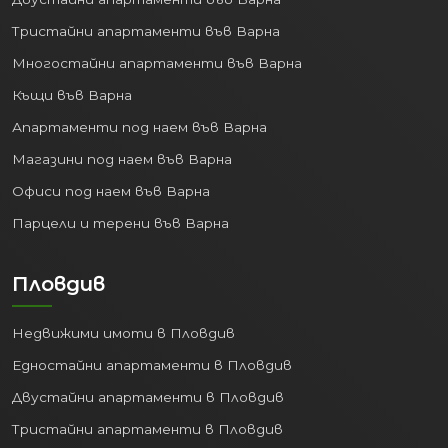
Благодарение на пристанището и
Тристайни апартаменти във Варна
летището.
Многостайни апартаменти във Варна
Образование:
Няколко
университета и колежи привличат
Къщи във Варна
студенти от цялата страна и
Апартаменти под наем във Варна
чужбина.
Магазини под наем във Варна
Стабилната икономика генерира
Офиси под наем във Варна
работни места и повишава стандарта
Парцели и терени във Варна
на живот, правейки покупката на
имот
във Варна
перспективна инвестиция.
Пловдив
3. Високо качество на
живот:
Недвижими имоти в Пловдив
Животът във Варна предлага
Едностайни апартаменти в Пловдив
перфектен баланс между динамиката
Двустайни апартаменти в Пловдив
на големия град и спокойствието на
Тристайни апартаменти в Пловдив
морския курорт: