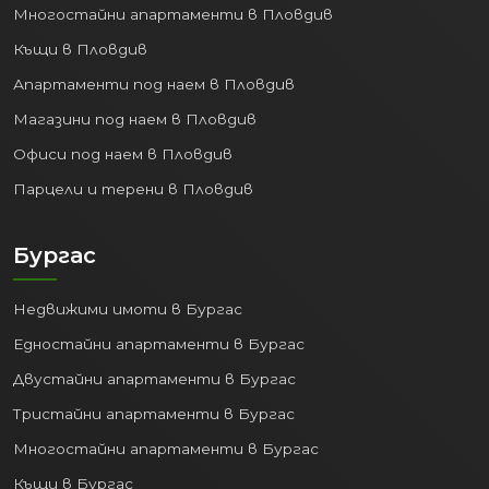
Многостайни апартаменти в Пловдив
Природни дадености:
Красиви
Къщи в Пловдив
плажове, обширна Морска градина за
разходки и отдих, чист въздух.
Апартаменти под наем в Пловдив
Културен живот:
Театри, опера,
Магазини под наем в Пловдив
музеи, галерии, целогодишни
Офиси под наем в Пловдив
фестивали и събития.
Образование и Здравеопазване:
Парцели и терени в Пловдив
Престижни университети
(Медицински университет,
Бургас
Технически университет,
Икономически университет),
Недвижими имоти в Бургас
добри училища, модерни болници и
медицински центрове.
Едностайни апартаменти в Бургас
Развлечения:
Богат избор от
Двустайни апартаменти в Бургас
ресторанти, кафенета, барове,
Тристайни апартаменти в Бургас
клубове и търговски центрове.
Многостайни апартаменти в Бургас
4. Разнообразен пазар на
недвижими имоти:
Къщи в Бургас