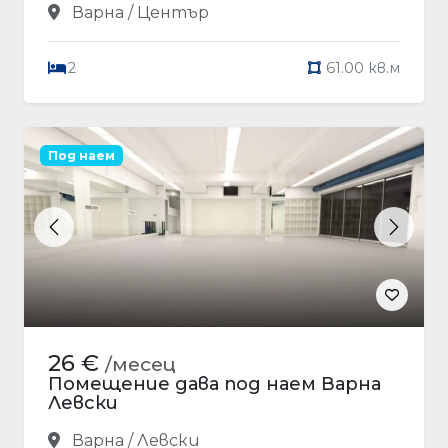
Варна / Център
2
61.00 кв.м
Под наем
Previous
Next
26 €
/месец
Помещение дава под наем Варна
Левски
Варна / Левски