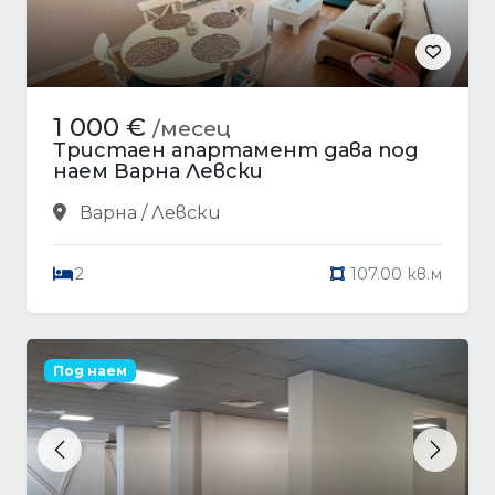
1 000 €
/месец
Тристаен апартамент дава под
наем Варна Левски
Варна / Левски
2
107.00 кв.м
Под наем
Previous
Next