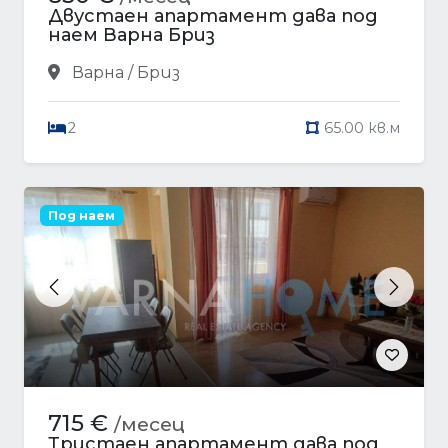
Двустаен апартамент дава под
наем Варна Бриз
Варна / Бриз
2
65.00 кв.м
Под наем
Previous
Next
715 €
/месец
Тристаен апартамент дава под