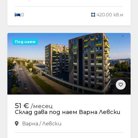
0
420.00 кв.м
Под наем
51 €
/месец
Склад дава под наем Варна Левски
Варна / Левски