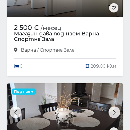
2 500 €
/месец
Магазин дава под наем Варна
Спортна Зала
Варна / Спортна Зала
0
209.00 кв.м
Под наем
Previous
Next