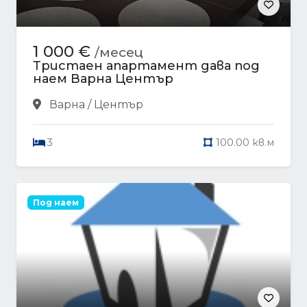
1 000 €
/месец
Тристаен апартамент дава под
наем Варна Център
Варна / Център
3
100.00 кв.м
Под наем