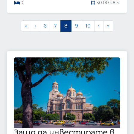
0
30.00 кв.м
«
‹
6
7
8
9
10
›
»
Защо да инвестирате в