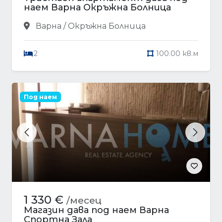
наем Варна Окръжна Болница
Варна / Окръжна Болница
2
100.00 кв.м
Под наем
Previous
Next
1 330 €
/месец
Магазин дава под наем Варна
Спортна Зала