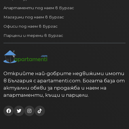
Апартаменти под наем в Бургас
Пазарът на
недвижими имоти във
Магазини под наем в Бургас
Варна
предлага по нещо за всеки вкус и
бюджет:
Офиси под наем в Бургас
Парцели и терени в Бургас
Апартаменти:
От модерни
новопостроени комплекси с гледка
към морето до по-достъпни
жилища в утвърдени квартали.
Къщи и вили:
Както в рамките на
града, така и в спокойните
Открийте най-добрите недвижими имоти
предградия и вилни зони.
в България с apartamenti.com. Богата база от
Инвестиционни имоти:
актуални обяви за продажба и наем на
Апартаменти и търговски площи
апартаменти, къщи и парцели.
с висок потенциал за отдаване под
наем (дългосрочно или за туристи)
и капиталов растеж.
В сравнение с други европейски