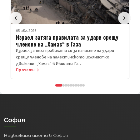
свързаност:
Разположена на брега на Черно море,
Варна се радва на ключово географско
положение. Градът разполага с:
Международно летище Варна:
Предлагащо редовни и чартърни
полети до десетки дестинации в
Европа и извън нея, улеснявайки
Прочети →
пътуванията и привличайки
туристи.
Пристанище Варна:
Най-голямото
пристанище в България, важен
транспортен и логистичен
център.
София
Добре развита пътна мрежа:
Осигуряваща бърз и лесен достъп
Недвижими имоти в София
до други големи градове и курорти