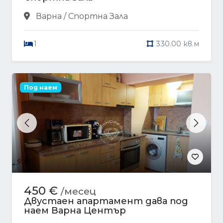
Варна / Спортна Зала
1
330.00 кв.м
Под наем
Previous
Next
450 €
/месец
Двустаен апартамент дава под
наем Варна Център