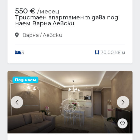
550 €
/месец
Тристаен апартамент дава под
наем Варна Левски
Варна / Левски
3
70.00 кв.м
Под наем
Previous
Next