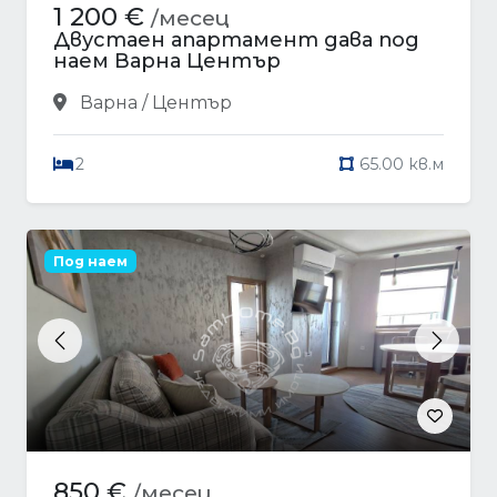
1 200 €
/месец
Двустаен апартамент дава под
наем Варна Център
Варна / Център
2
65.00 кв.м
Под наем
Previous
Next
850 €
/месец