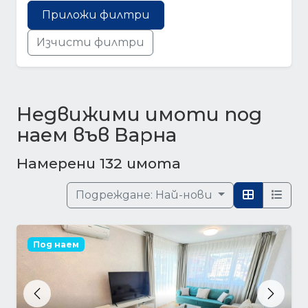
Приложи филтри
Изчисти филтри
Недвижими имоти под
наем във Варна
Намерени 132 имота
Подреждане:
Най-нови
Под наем
Previous
Next