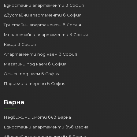
в страната.
Едностайни апартаменти в София
Двустайни апартаменти в София
2. Процъфтяваща
икономика и пазар на труда:
Тристайни апартаменти в София
Многостайни апартаменти в София
Варна е важен икономически двигател
за Североизточна България. Силно
Къщи в София
развити са сектори като:
Апартаменти под наем в София
Туризъм:
Дългите плажни ивици,
Магазини под наем в София
близките курорти (Златни пясъци,
Офиси под наем в София
Св. Св. Константин и Елена) и
Парцели и терени в София
богатият културен живот
привличат милиони туристи
годишно.
Варна
IT и Аутсорсинг:
Градът се
утвърждава като водещ център за
Недвижими имоти във Варна
информационни технологии и
Едностайни апартаменти във Варна
изнесени бизнес услуги.
Транспорт и Логистика:
Двустайни апартаменти във Варна