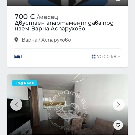
700 €
/месец
Двустаен апартамент дава под
наем Варна Аспарухово
Варна / Аспарухово
1
70.00 кв.м
Под наем
Previous
Next