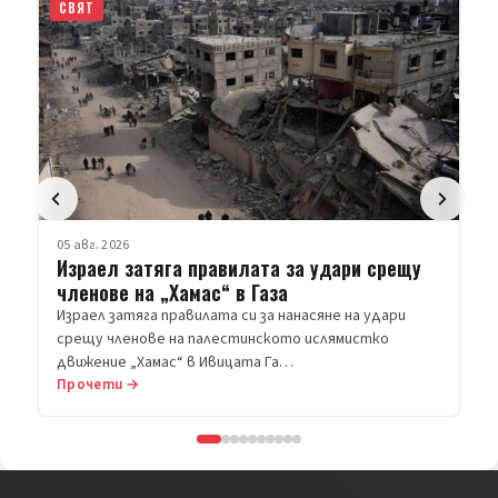
СВЯТ
05 авг. 2026
Израел затяга правилата за удари срещу
членове на „Хамас“ в Газа
Израел затяга правилата си за нанасяне на удари
срещу членове на палестинското ислямистко
движение „Хамас“ в Ивицата Га…
Прочети →