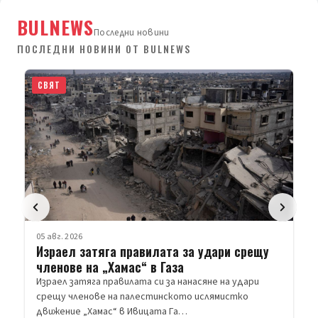
BULNEWS
Последни новини
ПОСЛЕДНИ НОВИНИ ОТ BULNEWS
СВЯТ
05 авг. 2026
Израел затяга правилата за удари срещу
членове на „Хамас“ в Газа
Израел затяга правилата си за нанасяне на удари
срещу членове на палестинското ислямистко
движение „Хамас“ в Ивицата Га…