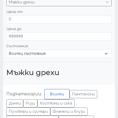
Мъжки дрехи
Цена от
Цена до
Състояние
Мъжки дрехи
Подкатегории:
Всички
Панталони
Дънки
Ризи
Костюми и сака
Пуловери и суичъри
Фланели и блузи