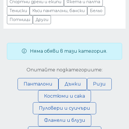
Спортни дрехи и екипи
Якета и палта
Тениски
Къси панталони, бански
Бельо
Потници
Други
Няма обяви в тази категория.
Опитайте подкатегориите:
Панталони
Дънки
Ризи
Костюми и сака
Пуловери и суичъри
Фланели и блузи