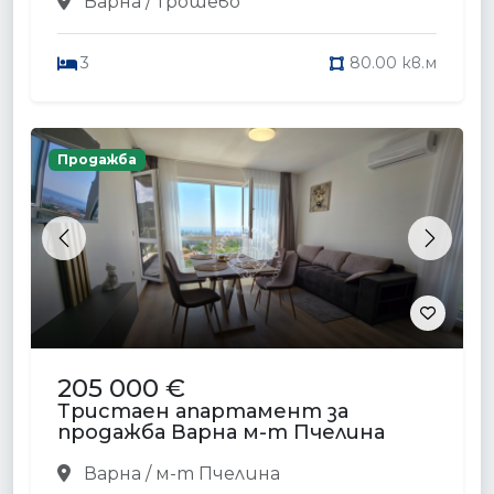
Варна / Трошево
3
80.00 кв.м
Продажба
Previous
Next
205 000 €
Тристаен апартамент за
продажба Варна м-т Пчелина
Варна / м-т Пчелина