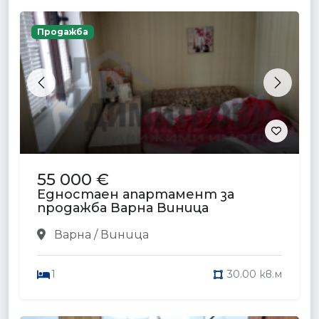
Продажба
Previous
Next
55 000 €
Едностаен апартамент за
продажба Варна Виница
Варна / Виница
1
30.00 кв.м