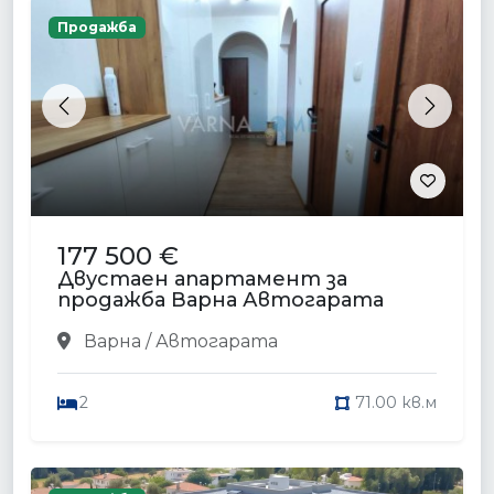
Продажба
Previous
Next
177 500 €
Двустаен апартамент за
продажба Варна Автогарата
Варна / Автогарата
2
71.00 кв.м