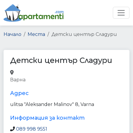
Начало
Места
Детски център Сладури
Детски център Сладури
point_of_interest
clothing_store
store
Варна
establishment
Адрес
ulitsa "Aleksander Malinov" 8, Varna
Информация за контакт
089 998 9551