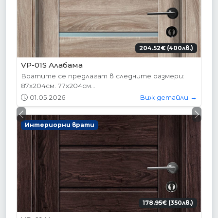
204.52€ (400лв.)
VP-01S Алабама
Вратите се предлагат в следните размери:
87х204см. 77х204см...
01.05.2026
Виж детайли →
Previous
Next
Интериорни врати
178.95€ (350лв.)