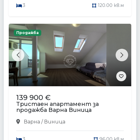
3
120.00 кв.м
Продажба
Previous
Next
139 900 €
Тристаен апартамент за
продажба Варна Виница
Варна / Виница
3
96.00 кв.м