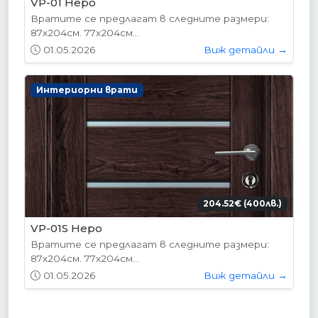
VP-01 Hepo
Вратите се предлагат в следните размери:
87х204см. 77х204см...
01.05.2026
Виж детайли →
Интериорни врати
204.52€ (400лв.)
VP-01S Hepo
Вратите се предлагат в следните размери:
87х204см. 77х204см...
01.05.2026
Виж детайли →