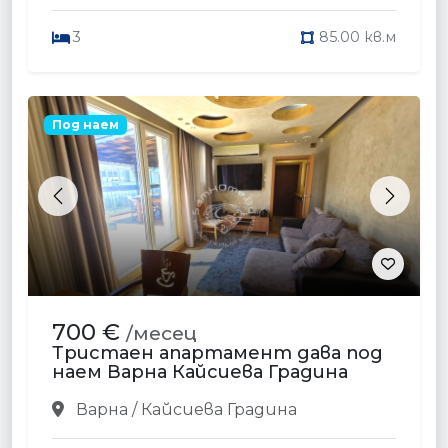
3
85.00 кв.м
Под наем
Previous
Next
700 €
/месец
Тристаен апартамент дава под
наем Варна Кайсиева Градина
Варна / Кайсиева Градина