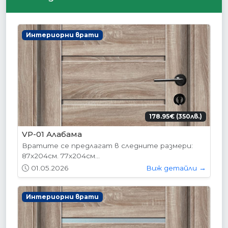
Интериорни врати
178.95€ (350лв.)
VP-01 Алабама
Вратите се предлагат в следните размери:
87х204см. 77х204см...
01.05.2026
Виж детайли →
Интериорни врати