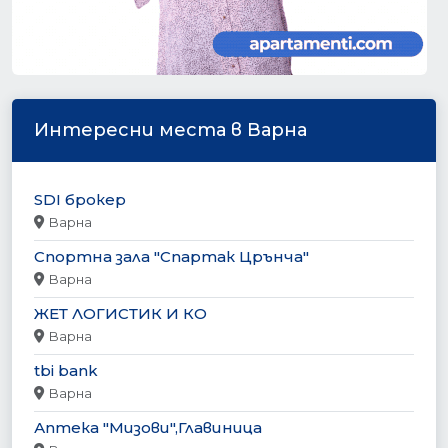
Интересни места в Варна
SDI брокер
Варна
Спортна зала "Спартак Црънча"
Варна
ЖЕТ ЛОГИСТИК И КО
Варна
tbi bank
Варна
Аптека "Мизови",Главиница