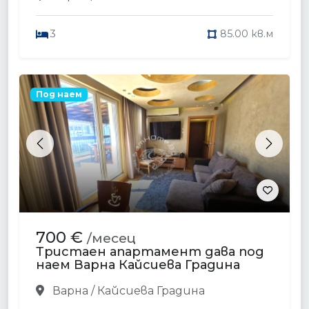
3
85.00 кв.м
Под наем
Previous
Next
700 €
/месец
Тристаен апартамент дава под
наем Варна Кайсиева Градина
Варна / Кайсиева Градина