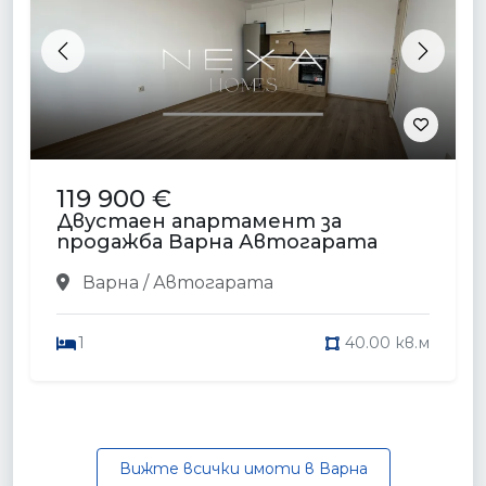
Previous
Next
119 900 €
Двустаен апартамент за
продажба Варна Автогарата
Варна / Автогарата
1
40.00 кв.м
Вижте всички имоти в Варна