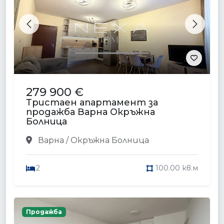
Previous
Next
279 900 €
Тристаен апартамент за
продажба Варна Окръжна
Болница
Варна / Окръжна Болница
2
100.00 кв.м
Продажба