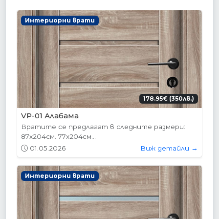
Интериорни врати
178.95€ (350лв.)
VP-01 Алабама
Вратите се предлагат в следните размери:
87х204см. 77х204см...
01.05.2026
Виж детайли →
Интериорни врати