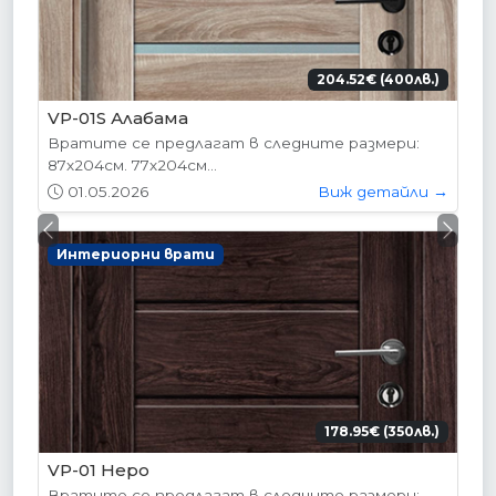
204.52€ (400лв.)
VP-01S Алабама
Вратите се предлагат в следните размери:
87х204см. 77х204см...
01.05.2026
Виж детайли →
Previous
Next
Интериорни врати
178.95€ (350лв.)
VP-01 Hepo
Вратите се предлагат в следните размери: