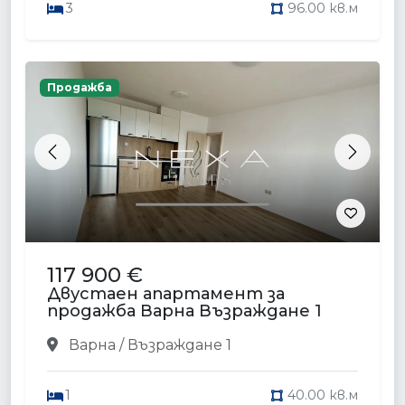
3
96.00 кв.м
Продажба
Previous
Next
117 900 €
Двустаен апартамент за
продажба Варна Възраждане 1
Варна / Възраждане 1
1
40.00 кв.м