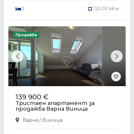
3
120.00 кв.м
Продажба
Previous
Next
139 900 €
Тристаен апартамент за
продажба Варна Виница
Варна / Виница