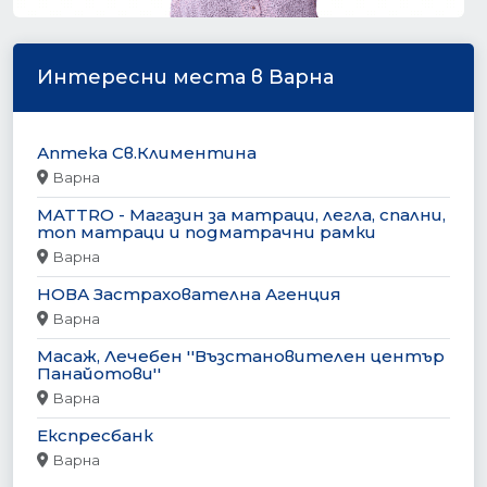
Интересни места в Варна
Аптека Св.Климентина
Варна
MATTRO - Магазин за матраци, легла, спални,
топ матраци и подматрачни рамки
Варна
НОВА Застрахователна Агенция
Варна
Масаж, Лечебен ''Възстановителен център
Панайотови''
Варна
Експресбанк
Варна