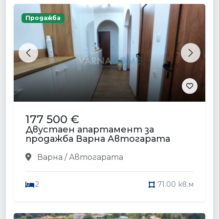
Продажба
Previous
Next
177 500 €
Двустаен апартамент за
продажба Варна Автогарата
Варна / Автогарата
2
71.00 кв.м