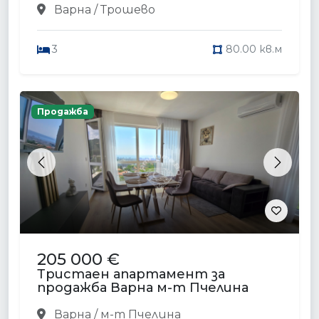
Варна / Трошево
3
80.00 кв.м
Продажба
Previous
Next
205 000 €
Тристаен апартамент за
продажба Варна м-т Пчелина
Варна / м-т Пчелина