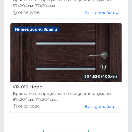
87х204см. 77х204см...
01.05.2026
Виж детайли →
Интериорни врати
204.52€ (400лв.)
VP-01S Hepo
Вратите се предлагат в следните размери:
87х204см. 77х204см...
01.05.2026
Виж детайли →