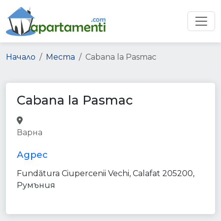
Начало
Места
Cabana la Pasmac
Cabana la Pasmac
campground
park
lodging
Варна
point_of_interest
establishment
Адрес
Fundătura Ciupercenii Vechi, Calafat 205200,
Румъния