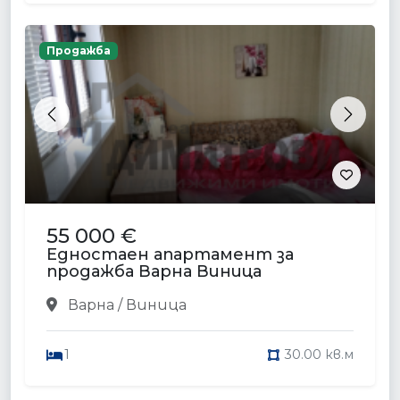
Продажба
Previous
Next
55 000 €
Едностаен апартамент за
продажба Варна Виница
Варна / Виница
1
30.00 кв.м