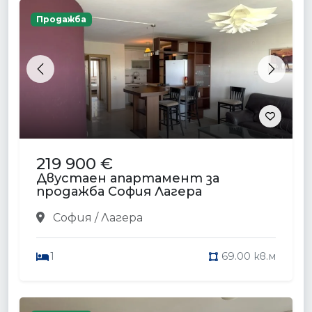
Продажба
Previous
Next
219 900 €
Двустаен апартамент за
продажба София Лагера
София / Лагера
1
69.00 кв.м