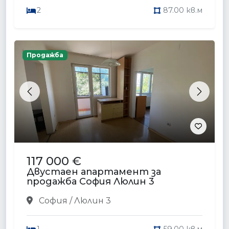
2
87.00 кв.м
Продажба
Previous
Next
117 000 €
Двустаен апартамент за
продажба София Люлин 3
София / Люлин 3