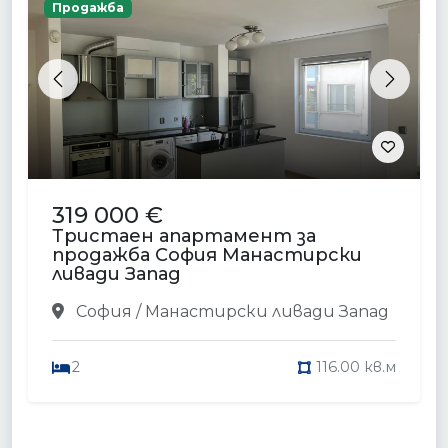
Продажба
Previous
Next
319 000 €
Тристаен апартамент за
продажба София Манастирски
ливади Запад
София / Манастирски ливади Запад
2
116.00 кв.м