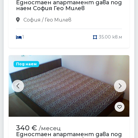
Едностаен апартамент дава под
наем София Гео Милев
София / Гео Милев
1
35.00 кв.м
Под наем
Previous
Next
340 €
/месец
Едностаен апартамент дава под