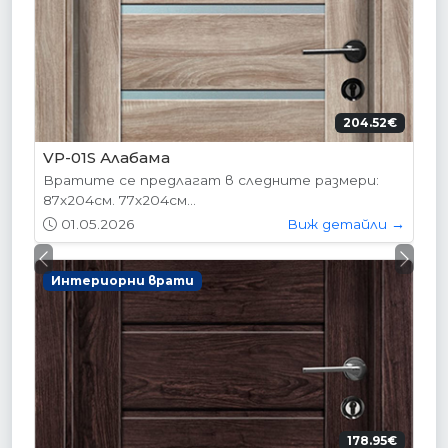
204.52€
VP-01S Алабама
Вратите се предлагат в следните размери:
87х204см. 77х204см...
01.05.2026
Виж детайли →
Previous
Next
Интериорни врати
178.95€