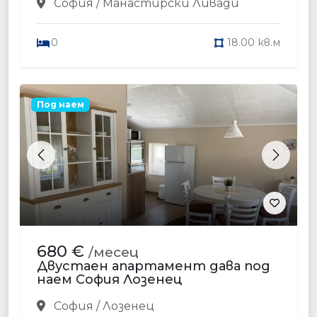
София / Манастирски Ливади
0
18.00 кв.м
Под наем
Previous
Next
680 €
/месец
Двустаен апартамент дава под
наем София Лозенец
София / Лозенец