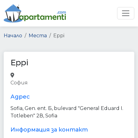
Начало
Места
Eppi
Eppi
real_estate_agency
point_of_interest
София
establishment
Адрес
Sofia, Gen. ent. Б, bulevard "General Eduard I.
Totleben" 2В, Sofia
Информация за контакт