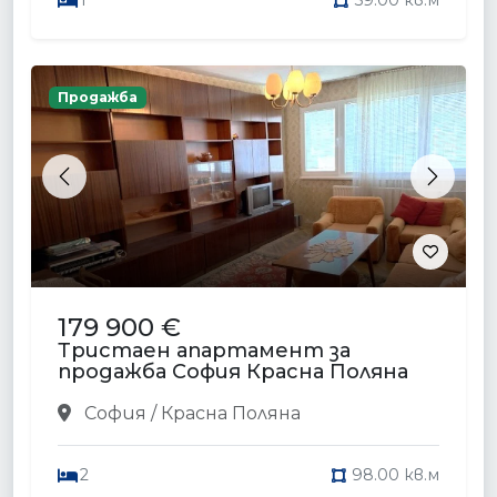
1
59.00 кв.м
Продажба
Previous
Next
179 900 €
Тристаен апартамент за
продажба София Красна Поляна
София / Красна Поляна
2
98.00 кв.м