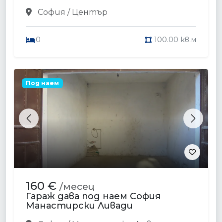
София / Център
0
100.00 кв.м
Под наем
Previous
Next
160 €
/месец
Гараж дава под наем София
Манастирски Ливади