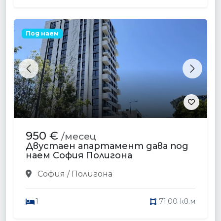
Под наем
Previous
Next
950 €
/месец
Двустаен апартамент дава под
наем София Полигона
София / Полигона
1
71.00 кв.м