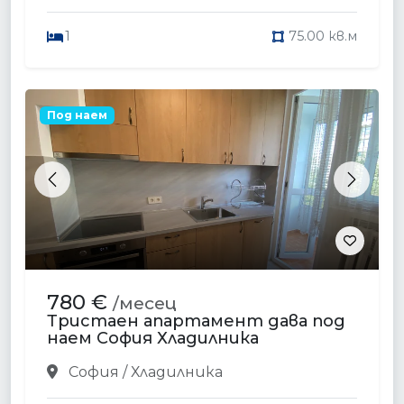
1
75.00 кв.м
Под наем
Previous
Next
780 €
/месец
Тристаен апартамент дава под
наем София Хладилника
София / Хладилника