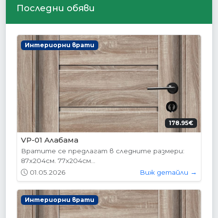
Последни обяви
Интериорни врати
178.95€
VP-01 Алабама
Вратите се предлагат в следните размери:
87х204см. 77х204см...
01.05.2026
Виж детайли →
Интериорни врати