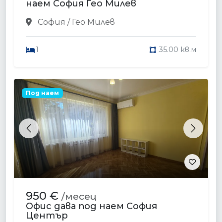
наем София Гео Милев
София / Гео Милев
1
35.00 кв.м
Под наем
Previous
Next
950 €
/месец
Офис дава под наем София
Център