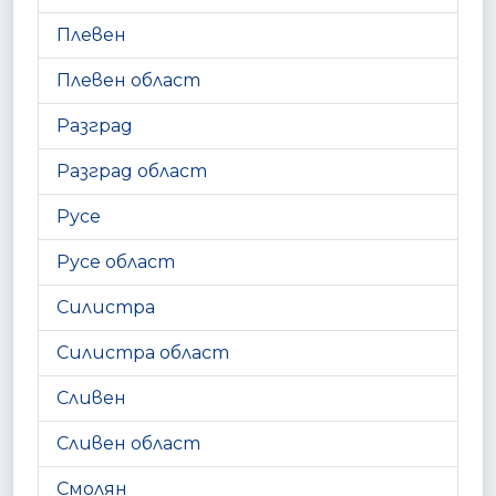
Плевен
Плевен област
Разград
Разград област
Русе
Русе област
Силистра
Силистра област
Сливен
Сливен област
Смолян