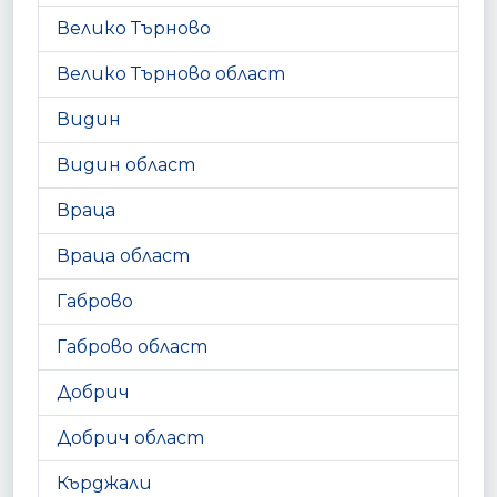
Велико Търново
Велико Търново област
Видин
Видин област
Враца
Враца област
Габрово
Габрово област
Добрич
Добрич област
Кърджали