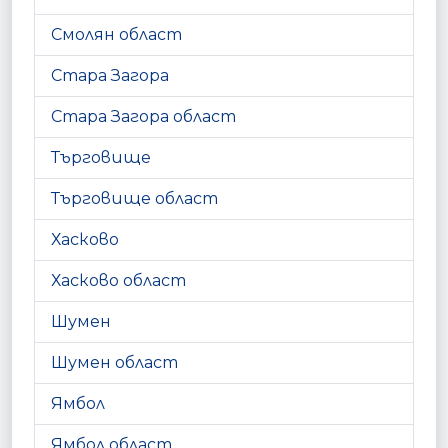
Смолян област
Стара Загора
Стара Загора област
Търговище
Търговище област
Хасково
Хасково област
Шумен
Шумен област
Ямбол
Ямбол област