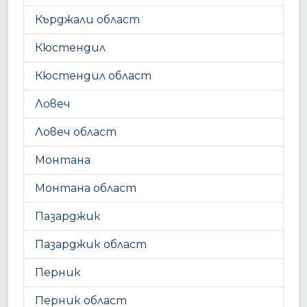
Кърджали област
Кюстендил
Кюстендил област
Ловеч
Ловеч област
Монтана
Монтана област
Пазарджик
Пазарджик област
Перник
Перник област