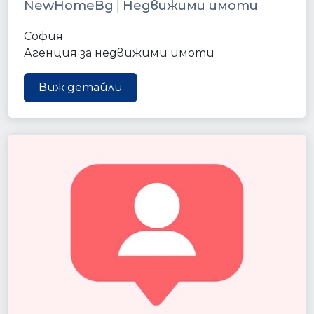
NewHomeBg│Недвижими имоти
София
Агенция за недвижими имоти
Виж детайли