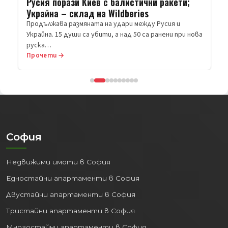
Русия порази Киев с балистични ракети;
Украйна – склад на Wildberies
Продължава размяната на удари между Русия и
Украйна. 15 души са убити, а над 50 са ранени при нова
руска…
Прочети →
София
Недвижими имоти в София
Едностайни апартаменти в София
Двустайни апартаменти в София
Тристайни апартаменти в София
Многостайни апартаменти в София