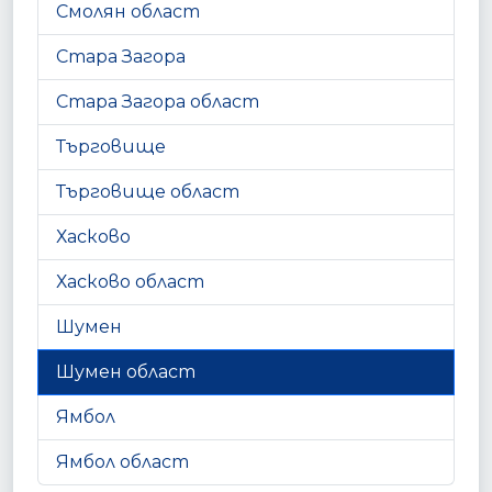
Смолян област
Стара Загора
Стара Загора област
Търговище
Търговище област
Хасково
Хасково област
Шумен
Шумен област
Ямбол
Ямбол област