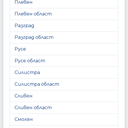
Плевен
Плевен област
Разград
Разград област
Русе
Русе област
Силистра
Силистра област
Сливен
Сливен област
Смолян