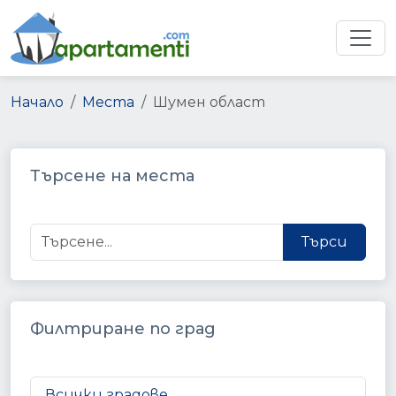
Начало
Места
Шумен област
Търсене на места
Търси
Филтриране по град
Всички градове