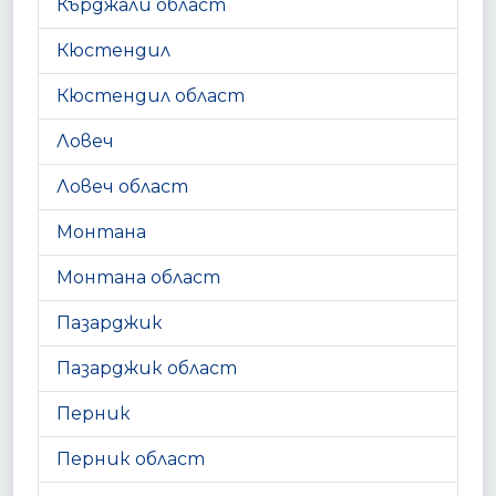
Кърджали област
Кюстендил
Кюстендил област
Ловеч
Ловеч област
Монтана
Монтана област
Пазарджик
Пазарджик област
Перник
Перник област