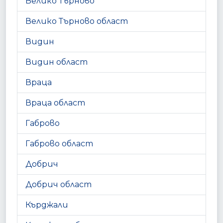
Велико Търново
Велико Търново област
Видин
Видин област
Враца
Враца област
Габрово
Габрово област
Добрич
Добрич област
Кърджали