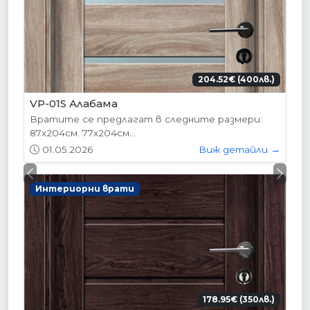
204.52€ (400лв.)
VP-01S Алабама
Вратите се предлагат в следните размери:
87х204см. 77х204см...
01.05.2026
Виж детайли →
Previous
Next
Интериорни врати
178.95€ (350лв.)