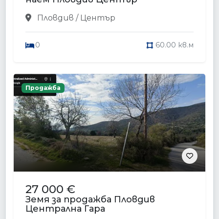
Пловдив / Център
0
60.00 кв.м
Продажба
27 000 €
Земя за продажба Пловдив
Централна Гара