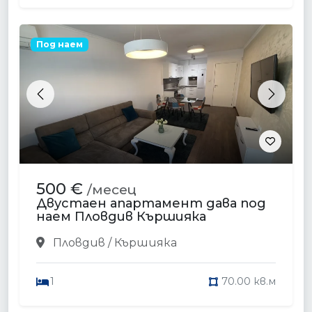
Под наем
Previous
Next
500 €
/месец
Двустаен апартамент дава под
наем Пловдив Кършияка
Пловдив / Кършияка
1
70.00 кв.м