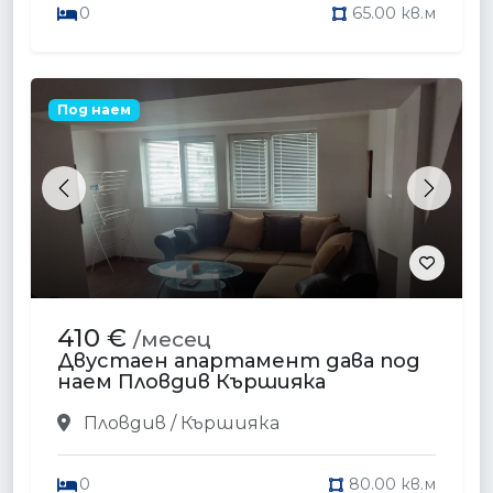
0
65.00 кв.м
Под наем
Previous
Next
410 €
/месец
Двустаен апартамент дава под
наем Пловдив Кършияка
Пловдив / Кършияка
0
80.00 кв.м