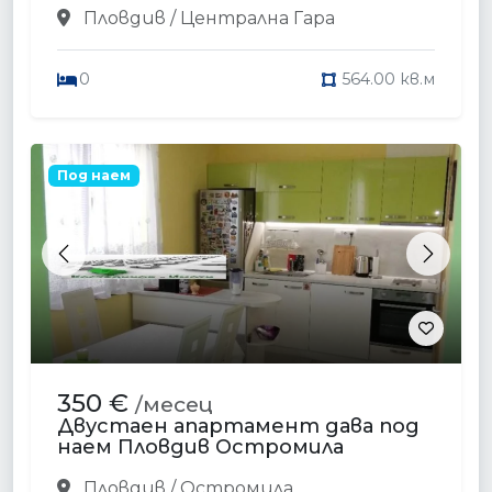
Пловдив / Централна Гара
0
564.00 кв.м
Под наем
Previous
Next
350 €
/месец
Двустаен апартамент дава под
наем Пловдив Остромила
Пловдив / Остромила