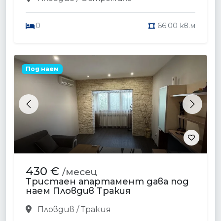
0
66.00 кв.м
Под наем
Previous
Next
430 €
/месец
Тристаен апартамент дава под
наем Пловдив Тракия
Пловдив / Тракия