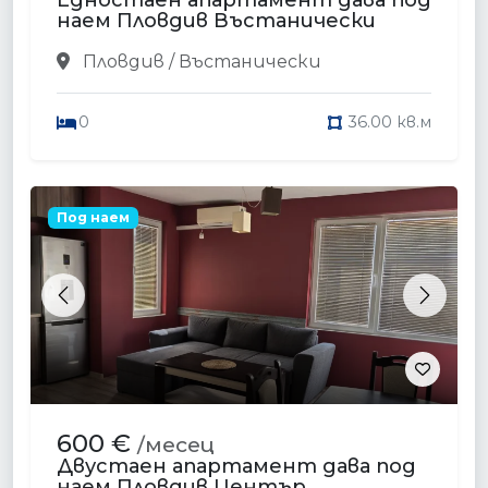
Едностаен апартамент дава под
наем Пловдив Въстанически
Пловдив / Въстанически
0
36.00 кв.м
Под наем
Previous
Next
600 €
/месец
Двустаен апартамент дава под
наем Пловдив Център