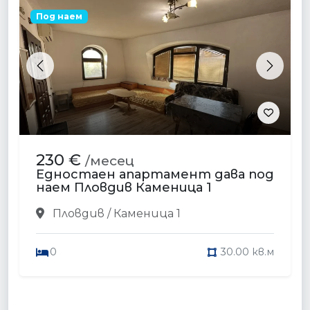
Под наем
Previous
Next
230 €
/месец
Едностаен апартамент дава под
наем Пловдив Каменица 1
Пловдив / Каменица 1
0
30.00 кв.м