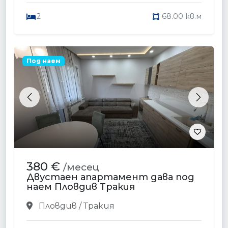
2
68.00 кв.м
Под наем
Previous
Next
380 €
/месец
Двустаен апартамент дава под
наем Пловдив Тракия
Пловдив / Тракия