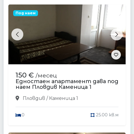
Под наем
Previous
Next
150 €
/месец
Едностаен апартамент дава под
наем Пловдив Каменица 1
Пловдив / Каменица 1
0
25.00 кв.м