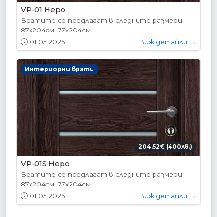
VP-01 Hepo
Вратите се предлагат в следните размери:
87х204см. 77х204см...
01.05.2026
Виж детайли →
Интериорни врати
204.52€ (400лв.)
VP-01S Hepo
Вратите се предлагат в следните размери:
87х204см. 77х204см...
01.05.2026
Виж детайли →