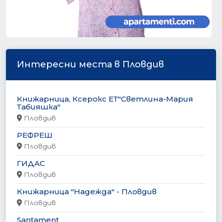
Интересни места в Пловдив
Книжарница, Ксерокс ЕТ"Светлина-Мария
Табияшка"
Пловдив
РЕФРЕШ
Пловдив
ГИДАС
Пловдив
Книжарница "Надежда" - Пловдив
Пловдив
Santament