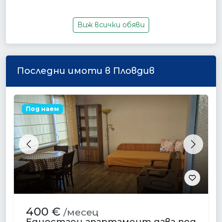
Виж всички обяви
Последни имоти в Пловдив
Под наем
Previous
Next
400 €
/месец