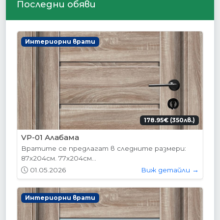
Последни обяви
Интериорни врати
178.95€ (350лв.)
VP-01 Алабама
Вратите се предлагат в следните размери:
87х204см. 77х204см...
01.05.2026
Виж детайли →
Интериорни врати