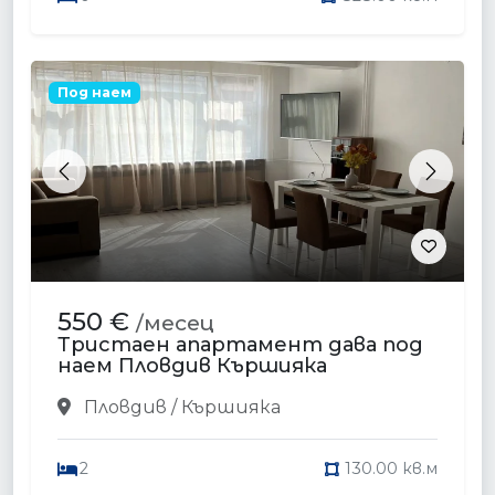
Под наем
Previous
Next
550 €
/месец
Тристаен апартамент дава под
наем Пловдив Кършияка
Пловдив / Кършияка
2
130.00 кв.м