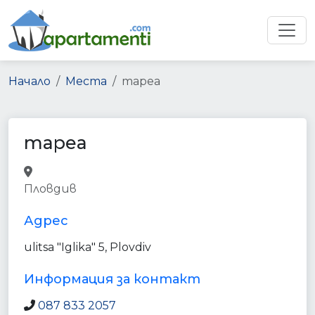
Начало
Места
mapea
mapea
real_estate_agency
point_of_interest
Пловдив
establishment
Адрес
ulitsa "Iglika" 5, Plovdiv
Информация за контакт
087 833 2057