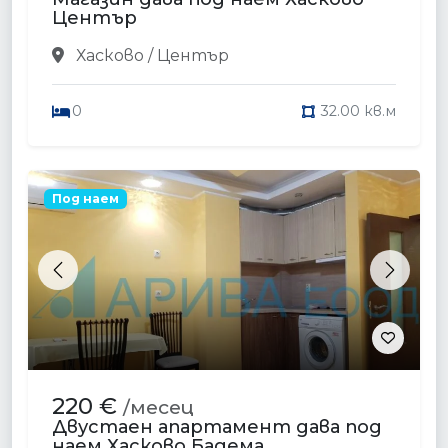
Център
Хасково / Център
0
32.00 кв.м
Под наем
Previous
Next
220 €
/месец
Двустаен апартамент дава под
наем Хасково Бадема