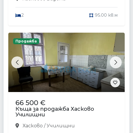
2
95.00 кв.м
Продажба
Previous
Next
66 500 €
Къща за продажба Хасково
Училищни
Хасково / Училищни