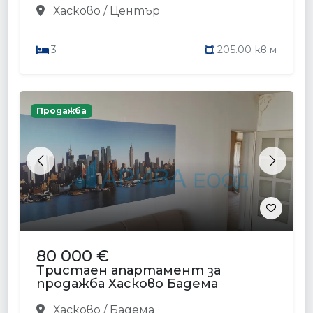
Хасково / Център
3
205.00 кв.м
Продажба
Previous
Next
80 000 €
Тристаен апартамент за
продажба Хасково Бадема
Хасково / Бадема