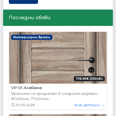
Последни обяви
Интериорни врати
178.95€ (350лв.)
VP-01 Алабама
Вратите се предлагат в следните размери:
87х204см. 77х204см...
01.05.2026
Виж детайли →