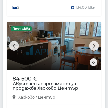
2
134.00 кв.м
Продажба
Previous
Next
84 500 €
Двустаен апартамент за
продажба Хасково Център
Хасково / Център