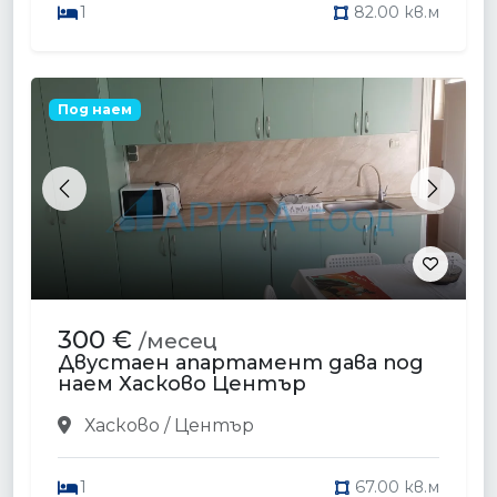
1
82.00 кв.м
Под наем
Previous
Next
300 €
/месец
Двустаен апартамент дава под
наем Хасково Център
Хасково / Център
1
67.00 кв.м