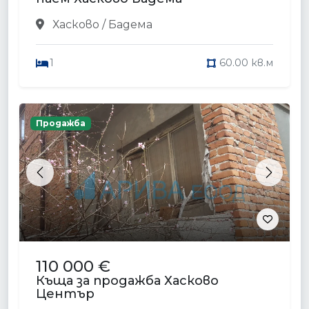
Хасково / Бадема
1
60.00 кв.м
Продажба
Previous
Next
110 000 €
Къща за продажба Хасково
Център