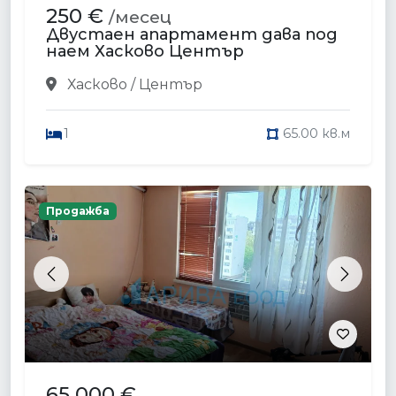
250 €
/месец
Двустаен апартамент дава под
наем Хасково Център
Хасково / Център
1
65.00 кв.м
Продажба
Previous
Next
65 000 €