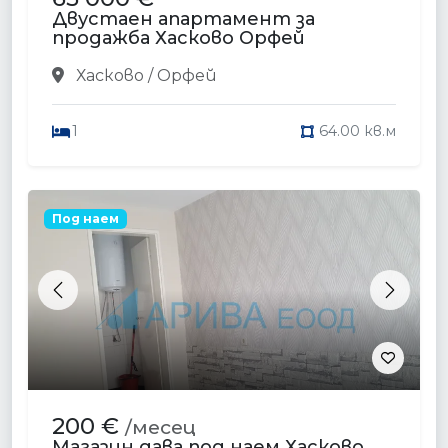
Двустаен апартамент за
продажба Хасково Орфей
Хасково / Орфей
1
64.00 кв.м
Под наем
Previous
Next
200 €
/месец
Магазин дава под наем Хасково