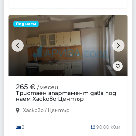
Под наем
Previous
Next
265 €
/месец
Тристаен апартамент дава под
наем Хасково Център
Хасково / Център
2
90.00 кв.м