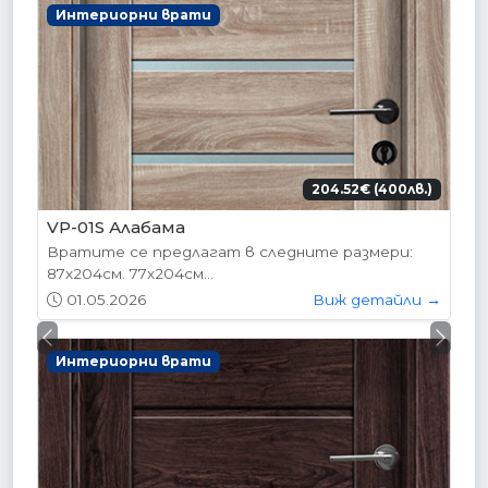
Интериорни врати
204.52€ (400лв.)
VP-01S Алабама
Вратите се предлагат в следните размери:
87х204см. 77х204см...
01.05.2026
Виж детайли →
Previous
Next
Интериорни врати