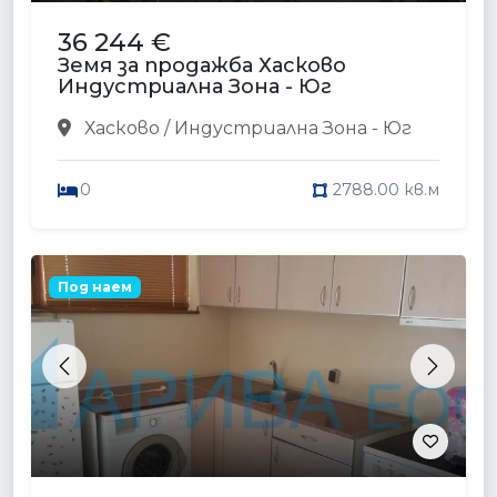
36 244 €
Земя за продажба Хасково
Индустриална Зона - Юг
Хасково / Индустриална Зона - Юг
0
2788.00 кв.м
Под наем
Previous
Next