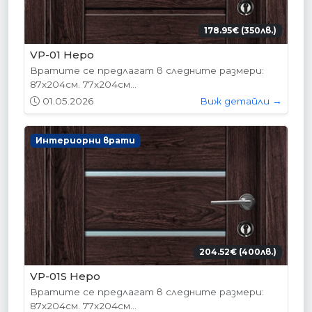
178.95€ (350лв.)
VP-01 Hepo
Вратите се предлагат в следните размери:
87х204см. 77х204см...
01.05.2026
Виж детайли →
Интериорни врати
204.52€ (400лв.)
VP-01S Hepo
Вратите се предлагат в следните размери:
87х204см. 77х204см...