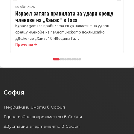
05 авг. 2026
Русия порази Киев с балистични ракети;
Украйна – склад на Wildberies
Продължава размяната на удари между Русия и
Украйна. 15 души са убити, а над 50 са ранени при нова
руска…
Прочети →
София
Недвижими имоти в София
Едностайни апартаменти в София
Двустайни апартаменти в София