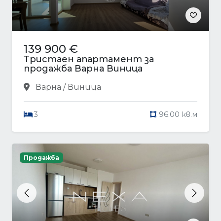
139 900 €
Тристаен апартамент за
продажба Варна Виница
Варна / Виница
3
96.00 кв.м
Продажба
Previous
Next