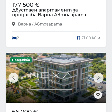
177 500 €
Двустаен апартамент за
продажба Варна Автогарата
Варна / Автогарата
2
71.00 кв.м
Продажба
Previous
Next
66 000 €