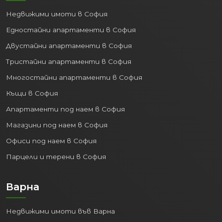
Осигуряваща бърз и лесен достъп
Недвижими имоти в София
до други големи градове и курорти
в страната.
Едностайни апартаменти в София
Двустайни апартаменти в София
2. Процъфтяваща
икономика и пазар на труда:
Тристайни апартаменти в София
Многостайни апартаменти в София
Варна е важен икономически двигател
за Североизточна България. Силно
Къщи в София
развити са сектори като:
Апартаменти под наем в София
Туризъм:
Дългите плажни ивици,
Магазини под наем в София
близките курорти (Златни пясъци,
Офиси под наем в София
Св. Св. Константин и Елена) и
Парцели и терени в София
богатият културен живот
привличат милиони туристи
годишно.
Варна
IT и Аутсорсинг:
Градът се
утвърждава като водещ център за
Недвижими имоти във Варна
информационни технологии и