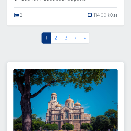
2
114.00 кв.м
1
2
3
›
»