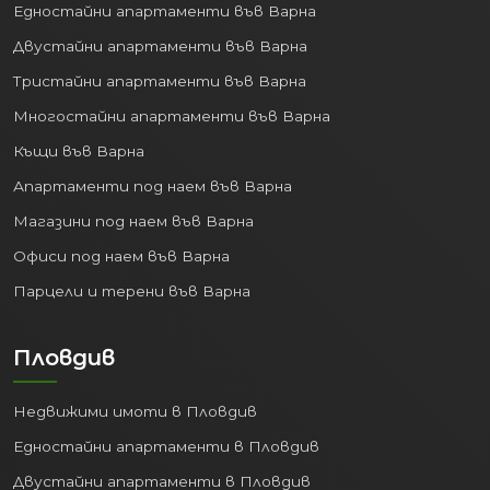
Едностайни апартаменти във Варна
изнесени бизнес услуги.
Транспорт и Логистика:
Двустайни апартаменти във Варна
Благодарение на пристанището и
Тристайни апартаменти във Варна
летището.
Многостайни апартаменти във Варна
Образование:
Няколко
университета и колежи привличат
Къщи във Варна
студенти от цялата страна и
Апартаменти под наем във Варна
чужбина.
Магазини под наем във Варна
Стабилната икономика генерира
Офиси под наем във Варна
работни места и повишава стандарта
Парцели и терени във Варна
на живот, правейки покупката на
имот
във Варна
перспективна инвестиция.
Пловдив
3. Високо качество на
живот:
Недвижими имоти в Пловдив
Животът във Варна предлага
Едностайни апартаменти в Пловдив
перфектен баланс между динамиката
Двустайни апартаменти в Пловдив