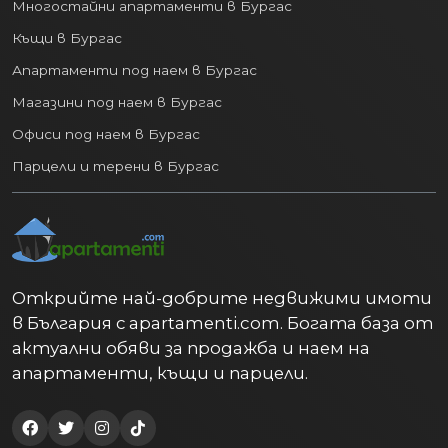
Многостайни апартаменти в Бургас
4. Разнообразен пазар на
недвижими имоти:
Къщи в Бургас
Апартаменти под наем в Бургас
Пазарът на
недвижими имоти във
Магазини под наем в Бургас
Варна
предлага по нещо за всеки вкус и
бюджет:
Офиси под наем в Бургас
Парцели и терени в Бургас
Апартаменти:
От модерни
новопостроени комплекси с гледка
към морето до по-достъпни
жилища в утвърдени квартали.
Къщи и вили:
Както в рамките на
града, така и в спокойните
Открийте най-добрите недвижими имоти
предградия и вилни зони.
в България с apartamenti.com. Богата база от
Инвестиционни имоти:
актуални обяви за продажба и наем на
Апартаменти и търговски площи
апартаменти, къщи и парцели.
с висок потенциал за отдаване под
наем (дългосрочно или за туристи)
и капиталов растеж.