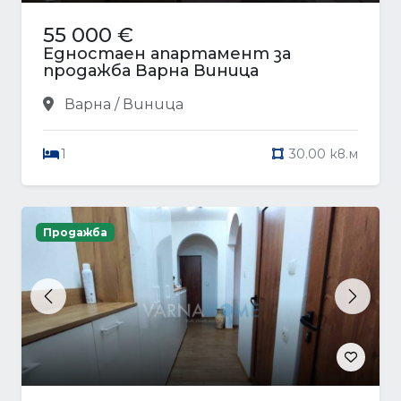
55 000 €
Едностаен апартамент за
продажба Варна Виница
Варна / Виница
1
30.00 кв.м
Продажба
Previous
Next