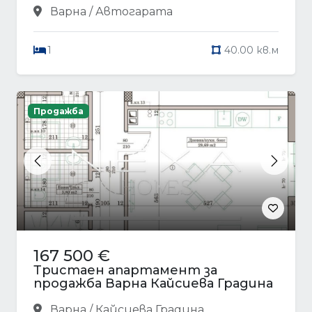
Варна / Автогарата
1
40.00 кв.м
Продажба
Previous
Next
167 500 €
Тристаен апартамент за
продажба Варна Кайсиева Градина
Варна / Кайсиева Градина