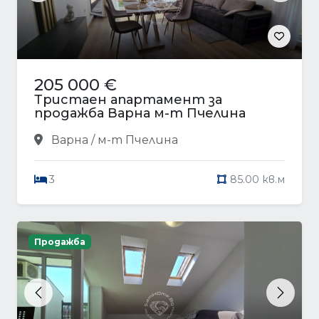
205 000 €
Тристаен апартамент за
продажба Варна м-т Пчелина
Варна / м-т Пчелина
3
85.00 кв.м
Продажба
Previous
Next