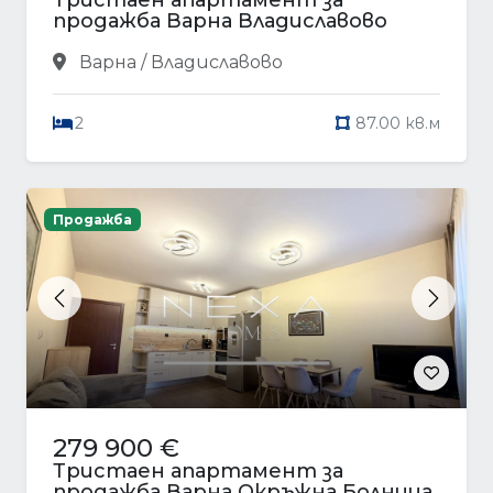
продажба Варна Владиславово
Варна / Владиславово
2
87.00 кв.м
Продажба
Previous
Next
279 900 €
Тристаен апартамент за
продажба Варна Окръжна Болница