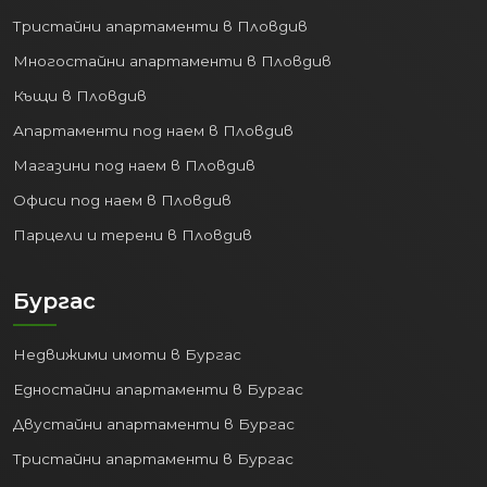
на големия град и спокойствието на
Тристайни апартаменти в Пловдив
морския курорт:
Многостайни апартаменти в Пловдив
Природни дадености:
Красиви
Къщи в Пловдив
плажове, обширна Морска градина за
разходки и отдих, чист въздух.
Апартаменти под наем в Пловдив
Културен живот:
Театри, опера,
Магазини под наем в Пловдив
музеи, галерии, целогодишни
Офиси под наем в Пловдив
фестивали и събития.
Образование и Здравеопазване:
Парцели и терени в Пловдив
Престижни университети
(Медицински университет,
Бургас
Технически университет,
Икономически университет),
Недвижими имоти в Бургас
добри училища, модерни болници и
медицински центрове.
Едностайни апартаменти в Бургас
Развлечения:
Богат избор от
Двустайни апартаменти в Бургас
ресторанти, кафенета, барове,
Тристайни апартаменти в Бургас
клубове и търговски центрове.