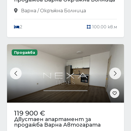
Варна / Окръжна Болница
2
100.00 кв.м
Продажба
Previous
Next
119 900 €
Двустаен апартамент за
продажба Варна Автогарата