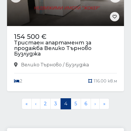
154 500 €
Тристаен апартамент за
продажба Велико Търново
Бузлуджа
Велико Търново / Бузлуджа
2
116.00 кв.м
«
‹
2
3
4
5
6
›
»