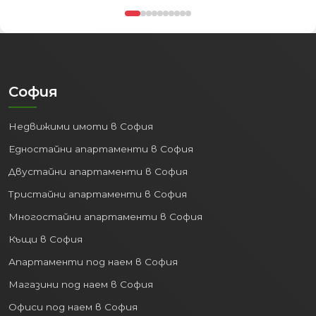
тук особено привлекателен.
1. Впечатляващ ръст на
доходите
Един от най-силните аргументи за
София
покупка на имот в региона е
растящата покупателна способност
Недвижими имоти в София
на местното население.
Статистиката показва сериозен и
Едностайни апартаменти в София
постоянен скок в доходите:
Двустайни апартаменти в София
Средната годишна работна
Тристайни апартаменти в София
заплата на наетите лица в област
Многостайни апартаменти в София
Велико Търново е нараснала от 13
Къщи в София
008 лв. през 2020 г. до
21 565 лв. през
2024 г.
Апартаменти под наем в София
Този ръст от над 65% за пет години
Магазини под наем в София
означава, че хората в региона имат
Офиси под наем в София
по-висок стандарт на живот, по-