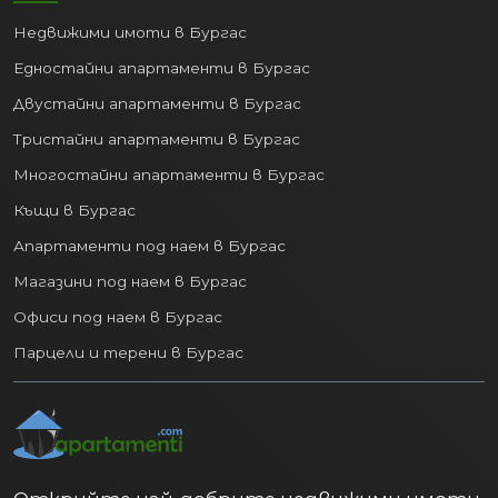
обичаните студентски градове в
Недвижими имоти в Бургас
България, благодарение на
Едностайни апартаменти в Бургас
Великотърновския университет "Св.
св. Кирил и Методий" и Националния
Двустайни апартаменти в Бургас
военен университет. Това носи два
Тристайни апартаменти в Бургас
огромни плюса за пазара на имоти:
Многостайни апартаменти в Бургас
Постоянно търсене на квартири:
Къщи в Бургас
Всяка есен хиляди студенти
Апартаменти под наем в Бургас
търсят жилища под наем, което
гарантира на инвеститорите
Магазини под наем в Бургас
висока заетост и отлична
Офиси под наем в Бургас
доходност на по-малките
Парцели и терени в Бургас
апартаменти (едностайни и
двустайни).
Качествена демография:
Данните
на НСИ показват, че
относителният дял на
населението (25-64 г.) с висше