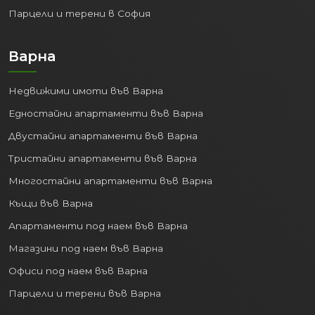
лесен достъп до банково
Парцели и терени в София
кредитиране и възможност да
плащат стабилни наеми. За
Варна
инвеститорите това е ясен знак
за платежоспособен и ликвиден
Недвижими имоти във Варна
пазар.
Едностайни апартаменти във Варна
2. Стабилен пазар на
Двустайни апартаменти във Варна
труда и ниска
безработица
Тристайни апартаменти във Варна
Многостайни апартаменти във Варна
За да бъде един имотен пазар успешен,
Къщи във Варна
хората трябва да имат сигурност в
работните си места. Данните за
Апартаменти под наем във Варна
Велико Търново потвърждават тази
Магазини под наем във Варна
стабилност:
Офиси под наем във Варна
Средният списъчен брой на
Парцели и терени във Варна
наетите лица по трудово и