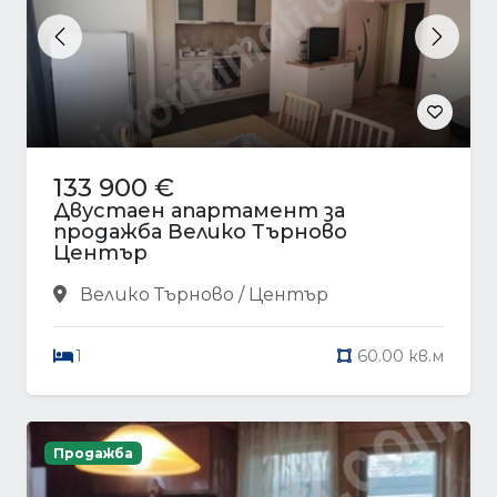
Previous
Next
133 900 €
Двустаен апартамент за
продажба Велико Търново
Център
Велико Търново / Център
1
60.00 кв.м
Продажба