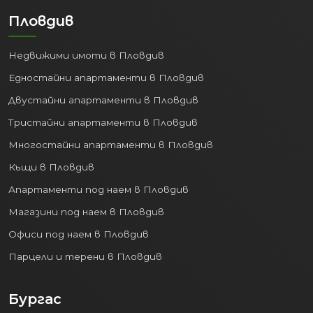
служебно правоотношение се
Пловдив
задържа на стабилни нива,
достигайки
63 384 души през 2024
г.
Недвижими имоти в Пловдив
Коефициентът на безработица
Едностайни апартаменти в Пловдив
остава нисък – около
4.2%
, а
Двустайни апартаменти в Пловдив
икономическата активност на
населението (15-64 г.) е висока
Тристайни апартаменти в Пловдив
(
73.3%
). Тази трудова сигурност
Многостайни апартаменти в Пловдив
задържа хората в града и привлича
Къщи в Пловдив
кадри от съседни по-малки общини,
което поддържа постоянно
Апартаменти под наем в Пловдив
търсенето на жилища – както за
Магазини под наем в Пловдив
покупка, така и за наем.
Офиси под наем в Пловдив
3. Образователен център
Парцели и терени в Пловдив
и висококвалифицирани
кадри
Бургас
Велико Търново е един от най-