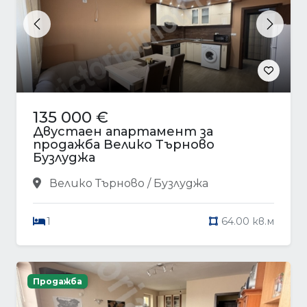
Previous
Next
135 000 €
Двустаен апартамент за
продажба Велико Търново
Бузлуджа
Велико Търново / Бузлуджа
1
64.00 кв.м
Продажба