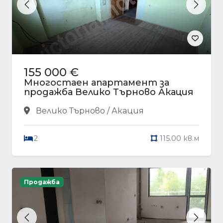
Previous
Next
155 000 €
Многостаен апартамент за
продажба Велико Търново Акация
Велико Търново / Акация
2
115.00 кв.м
Продажба
Previous
Next