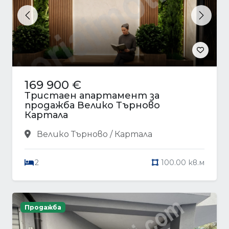
Previous
Next
169 900 €
Тристаен апартамент за
продажба Велико Търново
Картала
Велико Търново / Картала
2
100.00 кв.м
Продажба