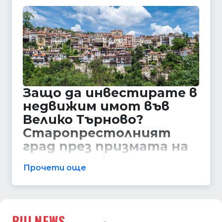
Защо да инвестирате в
недвижим имот във
Велико Търново?
Старопрестолният
град през призмата на
статистиката
Прочети още
Велико Търново отдавна пленява
сърцата с уникалната си архитектура,
богата история и неповторима
BULNEWS
атмосфера. Но освен туристическа