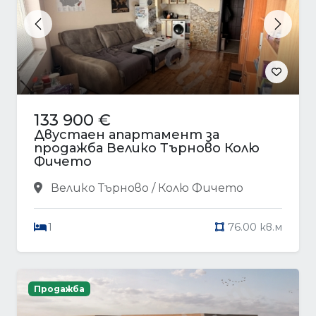
Previous
Next
133 900 €
Двустаен апартамент за
продажба Велико Търново Колю
Фичето
Велико Търново / Колю Фичето
1
76.00 кв.м
Продажба