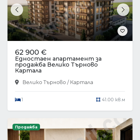
Previous
Next
62 900 €
Едностаен апартамент за
продажба Велико Търново
Картала
Велико Търново / Картала
1
41.00 кв.м
Продажба