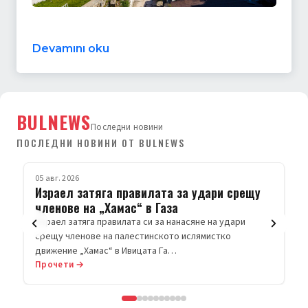
Devamını oku
BULNEWS
Последни новини
ПОСЛЕДНИ НОВИНИ ОТ BULNEWS
05 авг. 2026
СВЯТ
Израел затяга правилата за удари срещу
членове на „Хамас“ в Газа
Израел затяга правилата си за нанасяне на удари
срещу членове на палестинското ислямистко
движение „Хамас“ в Ивицата Га…
Прочети →