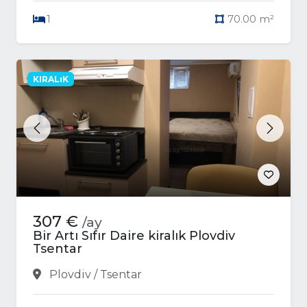
1
70.00 m²
KIRALıK
Previous
Next
307 €
/ay
Bir Artı Sıfır Daire kiralık Plovdiv
Tsentar
Plovdiv / Tsentar