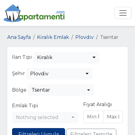
Ana Sayfa
Kiralık Emlak
Plovdiv
Tsentar
İlan Tipi
Kiralık
Şehir
Plovdiv
Bölge
Tsentar
Fiyat Aralığı
Emlak Tipi
Nothing selected
Filtreleri Uygula
Filtreleri Temizle