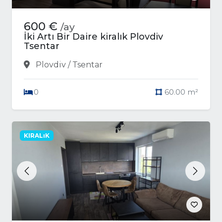
600 €
/ay
İki Artı Bir Daire kiralık Plovdiv
Tsentar
Plovdiv / Tsentar
0
60.00 m²
KIRALıK
Previous
Next