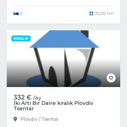
0
75.00 m²
KIRALıK
332 €
/ay
İki Artı Bir Daire kiralık Plovdiv
Tsentar
Plovdiv / Tsentar