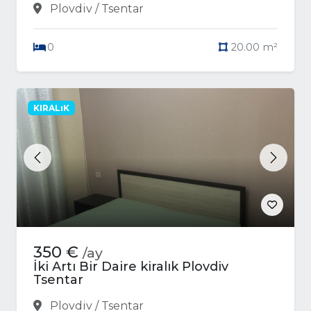
Plovdiv / Tsentar
0
20.00 m²
KIRALıK
Previous
Next
350 €
/ay
İki Artı Bir Daire kiralık Plovdiv
Tsentar
Plovdiv / Tsentar