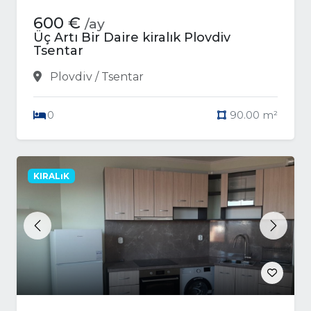
600 €
/ay
Üç Artı Bir Daire kiralık Plovdiv
Tsentar
Plovdiv / Tsentar
0
90.00 m²
KIRALıK
Previous
Next