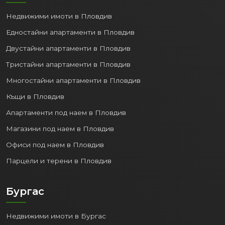
Bilişim Teknolojileri
: Şehir, BT ve dış
Недвижими имоти в Пловдив
kaynak kullanımında hızla gelişen bir
merkez
(Internet hızı Avrupa Birliğinin
Едностайни апартаменти в Пловдив
en hızlı şehirlerinden biri)
Двустайни апартаменти в Пловдив
Lojistik ve Ulaşım
: Liman ve havalimanı
Тристайни апартаменти в Пловдив
sayesinde güçlü altyapı
Eğitim
: Prestijli üniversiteler Varna
Многостайни апартаменти в Пловдив
Ekonomi Üniversitesi, Prof. Dr. Paraskev
Къщи в Пловдив
Stoyanov Tıp Fakültesi, Varna Teknik
Апартаменти под наем в Пловдив
Üniversitesi gibi üniversiteler ülkenin
her yerinden ve yurtdışından
Магазини под наем в Пловдив
öğrencileri çekiyor.
Офиси под наем в Пловдив
Парцели и терени в Пловдив
Euro Bölgesi Üyeliğinin
Бургас
Varna Emlak Piyasasına
Etkileri
Недвижими имоти в Бургас