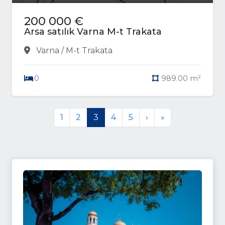
200 000 €
Arsa satılık Varna M-t Trakata
Varna / M-t Trakata
0
989.00 m²
1
2
3
4
5
›
»