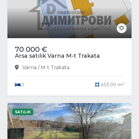
70 000 €
Arsa satılık Varna M-t Trakata
Varna / M-t Trakata
0
453.00 m²
SATıLıK