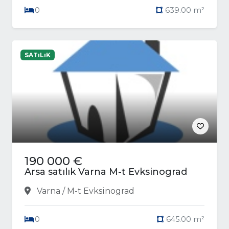
0
639.00 m²
SATıLıK
190 000 €
Arsa satılık Varna M-t Evksinograd
Varna / M-t Evksinograd
0
645.00 m²