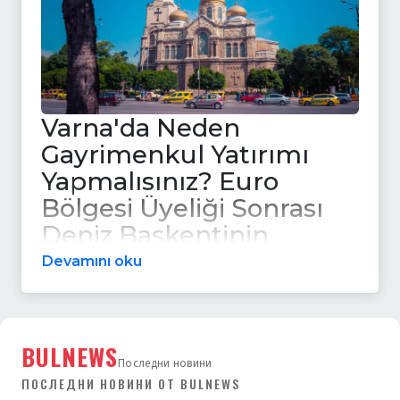
Varna'da Neden
Gayrimenkul Yatırımı
Yapmalısınız? Euro
Bölgesi Üyeliği Sonrası
Deniz Başkentinin
Avantajlarını Keşfedin
Devamını oku
Tarihi Bir Dönüm Noktası:
BULNEWS
Bulgaristan'ın Euro
Последни новини
Yolculuğu
ПОСЛЕДНИ НОВИНИ ОТ BULNEWS