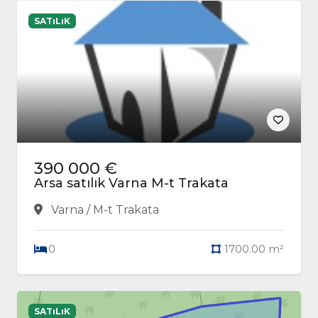
SATıLıK
390 000 €
Arsa satılık Varna M-t Trakata
Varna / M-t Trakata
0
1700.00 m²
SATıLıK