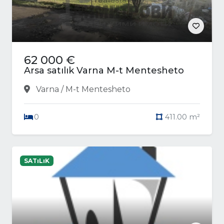
62 000 €
Arsa satılık Varna M-t Mentesheto
Varna / M-t Mentesheto
0
411.00 m²
SATıLıK