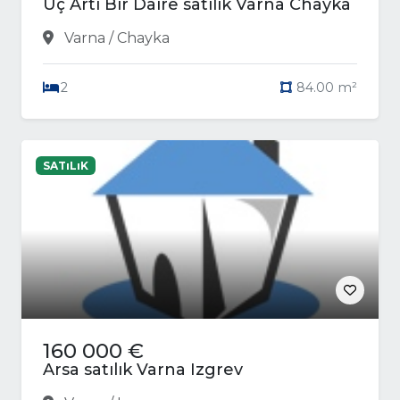
Üç Artı Bir Daire satılık Varna Chayka
Varna / Chayka
2
84.00 m²
SATıLıK
160 000 €
Arsa satılık Varna Izgrev