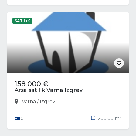
SATıLıK
158 000 €
Arsa satılık Varna Izgrev
Varna / Izgrev
0
1200.00 m²