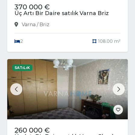
370 000 €
Üç Artı Bir Daire satılık Varna Briz
Varna / Briz
2
108.00 m²
SATıLıK
Previous
Next
260 000 €