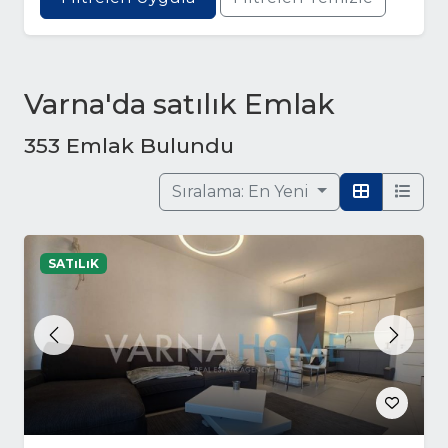
Varna'da satılık Emlak
353 Emlak Bulundu
Sıralama:
En Yeni
SATıLıK
Previous
Next