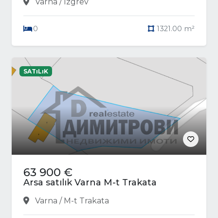
Varna / Izgrev
0
1321.00 m²
SATıLıK
63 900 €
Arsa satılık Varna M-t Trakata
Varna / M-t Trakata