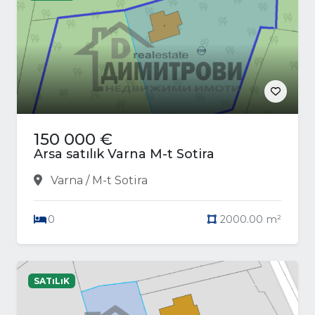
150 000 €
Arsa satılık Varna M-t Sotira
Varna / M-t Sotira
0
2000.00 m²
SATıLıK