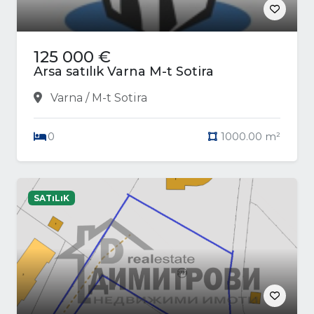
125 000 €
Arsa satılık Varna M-t Sotira
Varna / M-t Sotira
0
1000.00 m²
SATıLıK