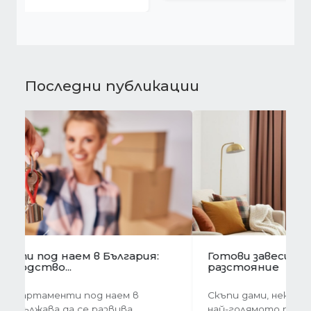
Последни публикации
Предишна
Следва
Готови завеси за хол на една ръка
разстояние
Скъпи дами, нека си признаем, че понякога
най-голямото предизвикателство в
обзавеждането...