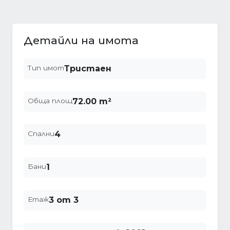
Детайли на имота
Тип имот
Тристаен
Обща площ
72.00 m²
Спални
4
Бани
1
Етаж
3 от 3