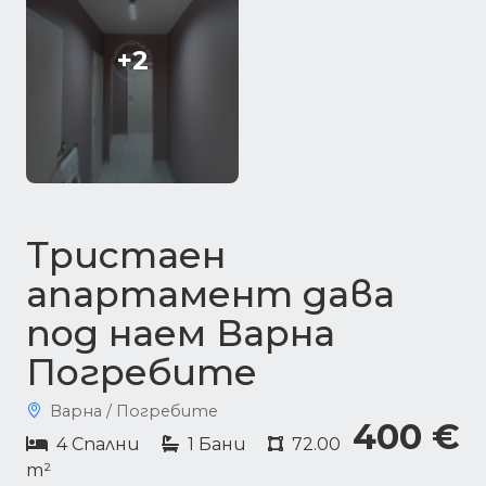
+2
Тристаен
апартамент дава
под наем Варна
Погребите
Варна / Погребите
400 €
4 Спални
1 Бани
72.00
m²