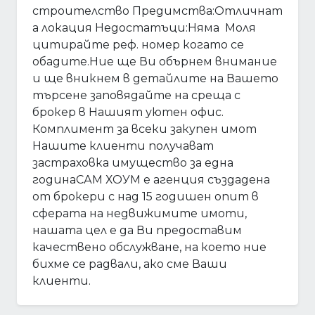
строителство Предимства:Отличнат
а локация Недостатъци:Няма Моля
цитирайте реф. номер когато се
обадите.Ние ще Ви обърнем внимание
и ще вникнем в детайлите на Вашето
търсене заповядайте на среща с
брокер в Нашият уютен офис.
Комплимент за всеки закупен имот
Нашите клиенти получават
застраховка имущество за една
годинаСАМ ХОУМ е агенция създадена
от брокери с над 15 годишен опит в
сферата на недвижимите имоти,
нашата цел е да Ви предоставим
качествено обслужване, на което ние
бихме се радвали, ако сме Ваши
клиенти.