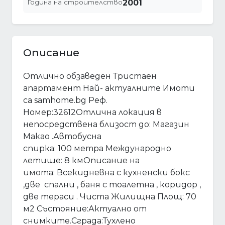
Година на строителство
2001
Описание
Отлично обзаведен Тристаен
апартамент Най- актуалните Имоти
са samhome.bg Реф.
Номер:32612Отлична локация в
непосредствена близост до: Магазин
Макао .Автобусна
спирка: 100 метра Международно
летище: 8 кмОписание на
имота: Всекидневна с кухненски бокс
,две спални , баня с тоалетна , коридор ,
две тераси . Чиста Жилищна Площ: 70
м2 Състояние:Актуално от
снимките.Сграда:Тухлено