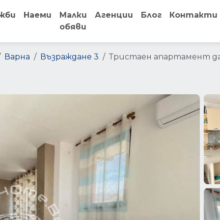
жби
Наеми
Малки
Агенции
Блог
Контакти
обяви
Варна
Възраждане 3
Тристаен апартамент да