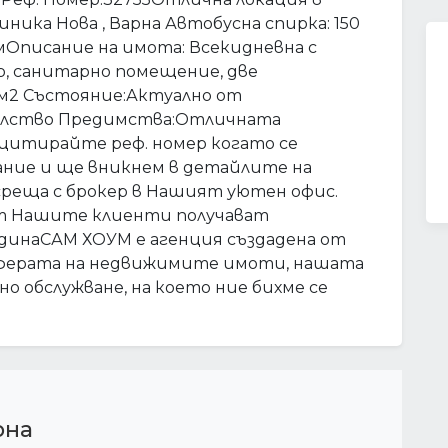
ника Нова , Варна Автобусна спирка: 150
Описание на имота: Всекидневна с
ор, санитарно помещение, две
 м2 Състояние:Актуално от
телство Предимства:Отличната
цитирайте реф. номер когато се
ние и ще вникнем в детайлите на
реща с брокер в Нашият уютен офис.
от Нашите клиенти получават
одинаСАМ ХОУМ е агенция създадена от
 сферата на недвижимите имоти, нашата
о обслужване, на което ние бихме се
рна