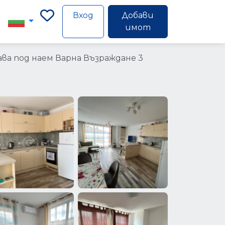
Вход
Добави
имот
ва под наем Варна Възраждане 3