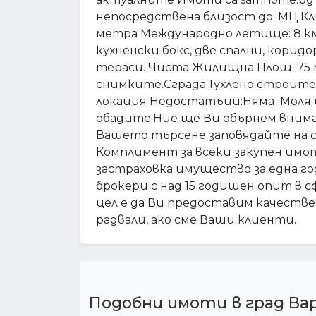
непосредствена близост до: МЦ Кли
метра Международно летище: 8 км
кухненски бокс, две спални, корид
тераси. Чиста Жилищна Площ: 75
снимките.Сграда:Тухлено строи
локация Недостатъци:Няма Моля 
обадите.Ние ще Ви обърнем внима
Вашето търсене заповядайте на с
Комплимент за всеки закупен им
застраховка имущество за една г
брокери с над 15 годишен опит в
цел е да Ви предоставим качествен
радвали, ако сме Ваши клиенти.
Подобни имоти в град Ва