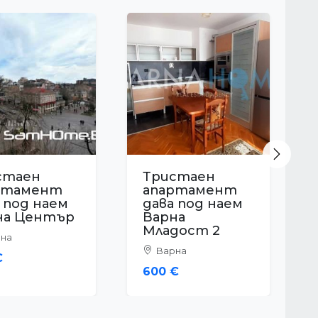
Next
стаен
Тристаен
ртамент
апартамент
 под наем
дава под наем
на
Варна Левски
арухово
Варна
на
1,000 €
€