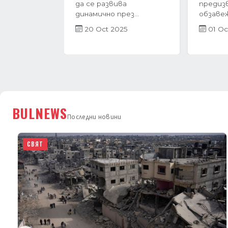
период на интензивен
година
растеж в навечерието
пазар в
на...
бележи 
27 Jun 2025
21 Ap
BULNEWS
Последни новини
СВЯТ