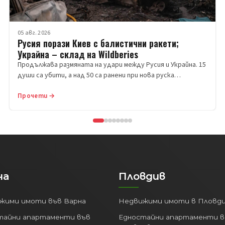
05 авг. 2026
Русия порази Киев с балистични ракети;
Украйна – склад на Wildberies
Продължава размяната на удари между Русия и Украйна. 15
души са убити, а над 50 са ранени при нова руска…
Прочети →
на
Пловдив
жими имоти във Варна
Недвижими имоти в Пловд
тайни апартаменти във
Едностайни апартаменти в