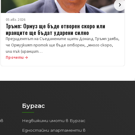
05 авг. 2026
Тръмп: Ормуз ще бъде отворен скоро или
иранците ще бъдат ударени силно
Президентът на Съединените щати Доналд Тръмп заяви,
че Ормузкият проток ще бъде отворен, „много скоро,
или пък (иранцит…
Прочети →
Бургас
ив
Недвижими имоти в Бургас
Едностайни апартаменти в