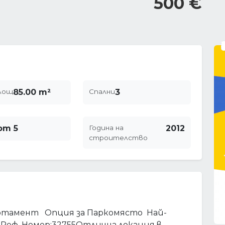
500 €
лощ
85.00 m²
Спални
3
от 5
Година на
2012
строителство
ртамент Опция за Паркомясто Най-
Реф. Номер:32755Отлична локация в