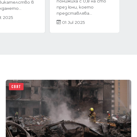
 жилищният
много хора
 България
инстинктивно се
невероятен...
насочват към...
r 2025
05 Mar 2025
СВЯТ