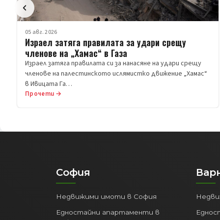
05 авг. 2026
Израел затяга правилата за удари срещу
членове на „Хамас“ в Газа
Израел затяга правилата си за нанасяне на удари срещу
членове на палестинското ислямистко движение „Хамас“
в Ивицата Га…
Прочети →
София
Вар
Недвижими имоти в София
Недви
Едностайни апартаменти в
Еднос