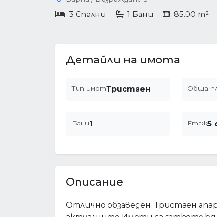
3 Спални
1 Бани
85.00 m²
Детайли на имота
Тип имот
Тристаен
Обща п
Бани
1
Етаж
5 
Описание
Отлично обзаведен Тристаен апа
актуалните Имоти са samhome.bg 