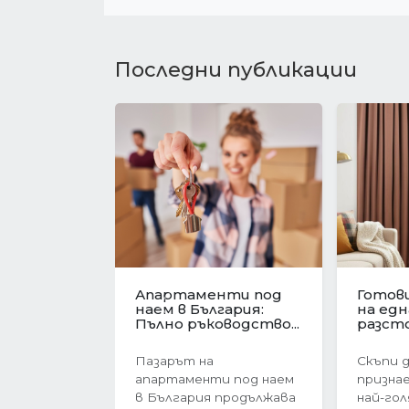
Последни публикации
Имотният пазар във
Револю
Варна в
ценит
Предишна
навечерието на
жилищ
еврозоната....
Българи
Имотният пазар във
През п
Варна преживява
тримес