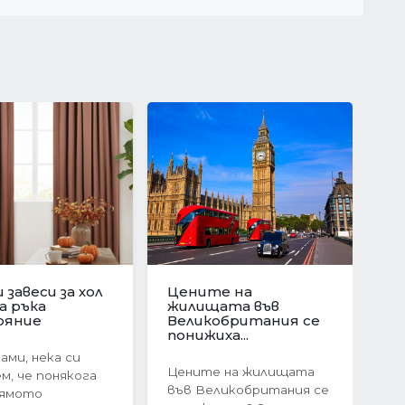
ционен скок в
Защо да изберете
е на
ново
Следваща
ата в
строителство?
я:...
Предимствата на...
оследния
Когато става въпрос
ечие на 2024
за покупка на жилище,