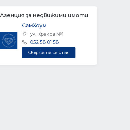
Агенция за недвижими имоти
СамХоум
ул. Кракра №1
052 58 01 58
Свържете се с нас