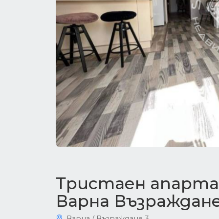
Тристаен апарта
Варна Възраждане
Варна / Възраждане 3