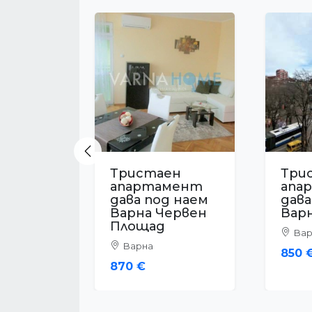
Previous
Тристаен
Три
апартамент
апа
дава под наем
дава
Варна Левски
Вар
Асп
Варна
Вар
767 €
610 